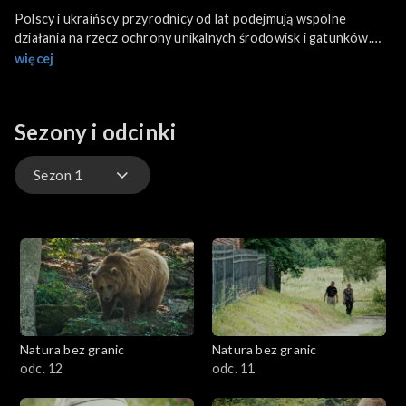
Polscy i ukraińscy przyrodnicy od lat podejmują wspólne
działania na rzecz ochrony unikalnych środowisk i gatunków.
Współczesne metody badawcze potwierdzają, że czasami
więcej
obserwują te same osobniki po obu stronach granicy.
Sezony i odcinki
Sezon 1
Sezon 2
Sezon 1
Natura bez granic
Natura bez granic
odc. 12
odc. 11