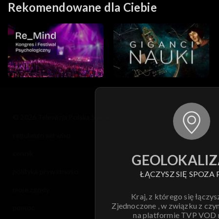
Rekomendowane dla Ciebie
© 2026 Telewizja Polska S.A. w likwidacji
regulamin serwisu
cennik
GEOLOKALIZ
polityka prywatności
ŁĄCZYSZ SIĘ SPOZA 
moje zgody
Kraj, z którego się łączys
Zjednoczone , w związku z czy
pomoc
na platformie TVP VOD