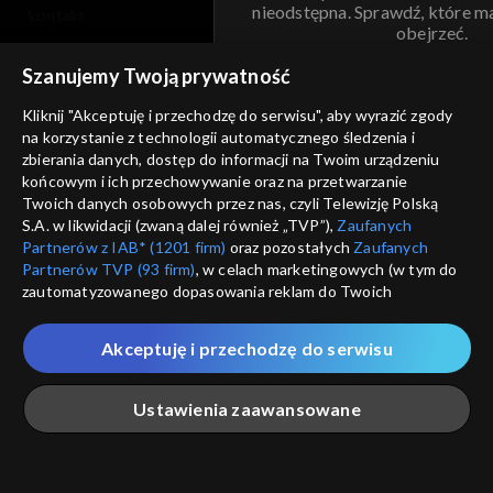
nieodstępna. Sprawdź, które m
kontakt
obejrzeć.
voucher
Szanujemy Twoją prywatność
Nie pokazuj pon
dostępność
Kliknij "Akceptuję i przechodzę do serwisu", aby wyrazić zgody
na korzystanie z technologii automatycznego śledzenia i
informacje o dostawcy usług
ANULUJ
SP
zbierania danych, dostęp do informacji na Twoim urządzeniu
końcowym i ich przechowywanie oraz na przetwarzanie
Twoich danych osobowych przez nas, czyli Telewizję Polską
S.A. w likwidacji (zwaną dalej również „TVP”),
Zaufanych
Partnerów z IAB* (1201 firm)
oraz pozostałych
Zaufanych
Partnerów TVP (93 firm)
, w celach marketingowych (w tym do
zautomatyzowanego dopasowania reklam do Twoich
zainteresowań i mierzenia ich skuteczności) i pozostałych,
które wskazujemy poniżej, a także zgody na udostępnianie
Akceptuję i przechodzę do serwisu
przez nas identyfikatora PPID do Google.
Twoje dane osobowe zbierane podczas odwiedzania przez
Ustawienia zaawansowane
Ciebie naszych
poszczególnych serwisów
zwanych dalej
„Portalem”, w tym informacje zapisywane za pomocą
technologii takich jak: pliki cookie, sygnalizatory WWW lub
innych podobnych technologii umożliwiających świadczenie
Główna
Szukaj
Moja lista
Na żywo
Więcej