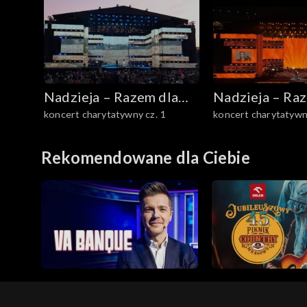
Nadzieja – Razem dla
Nadzieja – Ra
koncert charytatywny cz. 1
koncert charytatywny
Was! – koncert
Was! – koncer
charytatywny
charytatywny
Rekomendowane dla Ciebie