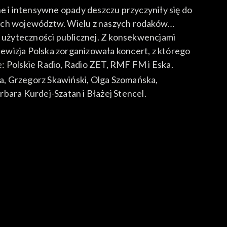
 i intensywne opady deszczu przyczyniły się do
kich województw. Wielu z naszych rodaków
h użyteczności publicznej. Z konsekwencjami
ewizja Polska zorganizowała koncert, z którego
: Polskie Radio, Radio ZET, RMF FM i Eska.
a, Grzegorz Skawiński, Olga Szomańska,
bara Kurdej-Szatan i Błażej Stencel.