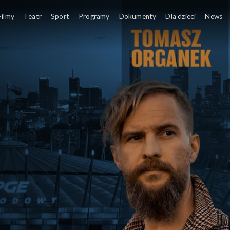
Nadzieja – Razem dla Was! – koncert charytatywny
Filmy
Teatr
Sport
Programy
Dokumenty
Dla dzieci
News