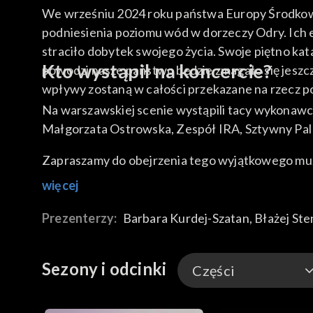
We wrześniu 2024 roku państwa Europy Środkowej
podniesienia poziomu wód w dorzeczy Odry. Ich 
straciło dobytek swojego życia. Swoje piętno ka
Kto wystąpił na koncercie?
powodzi nasze państwo będzie zmagało się jeszcz
wpływy zostaną w całości przekazane na rzecz po
Na warszawskiej scenie wystąpili tacy wykonawc
Małgorzata Ostrowska, Zespół IRA, Sztywny Pal A
Zapraszamy do obejrzenia tego wyjątkowego mu
więcej
Prezenterzy:
Barbara Kurdej-Szatan
, 
Błażej Ste
Sezony i odcinki
Części
Części