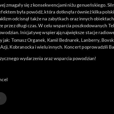
 zmagały się z konsekwencjami niżu genueńskiego. Silne
efektem była powódź, która dotknęła również kilka pols
taklizm odcisnął także na zabytkach oraz innych obiektac
e przez długi czas. W celu wsparcia poszkodowanych Tel
wodzian. Inicjatywę wspierają największe stacje radiowe
y jak: Tomasz Organek, Kamil Bednarek, Lanberry, Bovsk
zji, Kobranocka i wielu innych. Koncert poprowadzili Bar
zycznego wydarzenia oraz wsparcia powodzian!
ncel