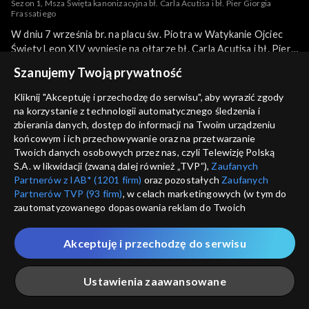
Sezon 1, Msza Święta kanonizacyjna bł. Carla Acutisa i bł. Pier Giorgia
Frassatiego
W dniu 7 września br. na placu św. Piotra w Watykanie Ojciec
Święty Leon XIV wyniesie na ołtarze bł. Carla Acutisa i bł. Pier
Giorgia Frassatiego. Będzie to pierwsza kanonizacja za
więcej
Szanujemy Twoją prywatność
pontyfikatu Papieża Leona XIV.
Kliknij "Akceptuję i przechodzę do serwisu", aby wyrazić zgody
na korzystanie z technologii automatycznego śledzenia i
Sezony i odcinki
zbierania danych, dostęp do informacji na Twoim urządzeniu
końcowym i ich przechowywanie oraz na przetwarzanie
Twoich danych osobowych przez nas, czyli Telewizję Polską
Wybierz
S.A. w likwidacji (zwaną dalej również „TVP”),
Zaufanych
Partnerów z IAB* (1201 firm)
oraz pozostałych
Zaufanych
Odcinki
Partnerów TVP (93 firm)
, w celach marketingowych (w tym do
zautomatyzowanego dopasowania reklam do Twoich
zainteresowań i mierzenia ich skuteczności) i pozostałych,
Rekomendowane dla Ciebie
które wskazujemy poniżej, a także zgody na udostępnianie
Akceptuję i przechodzę do serwisu
przez nas identyfikatora PPID do Google.
Twoje dane osobowe zbierane podczas odwiedzania przez
Ustawienia zaawansowane
Ciebie naszych
poszczególnych serwisów
zwanych dalej
„Portalem”, w tym informacje zapisywane za pomocą