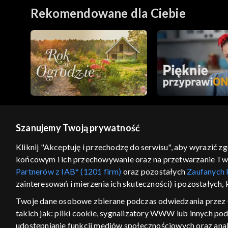
Rekomendowane dla Ciebie
Szanujemy Twoją prywatność
© 2026 Telewizja Polska S.A. w likwidacji
Kliknij "Akceptuję i przechodzę do serwisu", aby wyrazić z
końcowym i ich przechowywanie oraz na przetwarzanie Twoic
regulamin serwisu
cennik
polityka prywatności
Partnerów z IAB* (1201 firm)
oraz pozostałych
Zaufanych 
GEOLOKALIZA
zainteresowań i mierzenia ich skuteczności) i pozostałych,
ŁĄCZYSZ SIĘ SPOZA PO
Twoje dane osobowe zbierane podczas odwiedzania przez 
takich jak: pliki cookie, sygnalizatory WWW lub innych po
Kraj, z którego się łączysz, to Stan
w związku z czym część tytułów na
udostępnianie funkcji mediów społecznościowych oraz anal