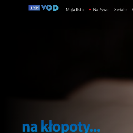
Na kłopoty... ABC
Moja lista
Na żywo
Seriale