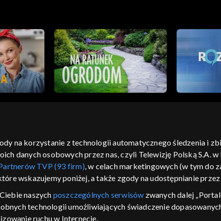
gody na korzystanie z technologii automatycznego śledzenia i z
h danych osobowych przez nas, czyli Telewizję Polską S.A. w l
moje zgody
pomoc
kontakt
voucher
dostępno
Partnerów TVP (93 firm)
, w celach marketingowych (w tym do
CJA
 które wskazujemy poniżej, a także zgody na udostępnianie prze
LSKI
Ciebie naszych
poszczególnych serwisów
zwanych dalej „Portal
dobnych technologii umożliwiających świadczenie dopasowanych i
y Zjednoczone ,
 platformie TVP
izowanie ruchu w Internecie.