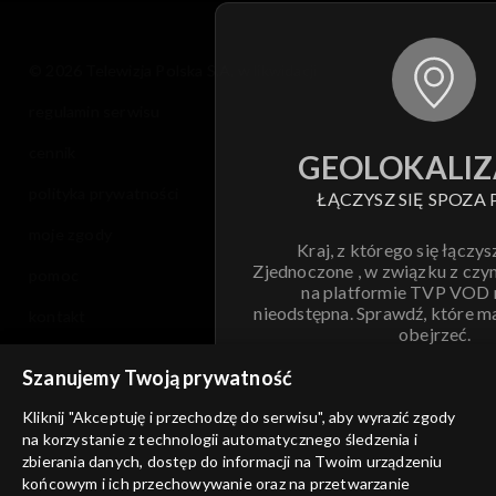
© 2026 Telewizja Polska S.A. w likwidacji
regulamin serwisu
cennik
GEOLOKALIZ
polityka prywatności
ŁĄCZYSZ SIĘ SPOZA 
moje zgody
Kraj, z którego się łączys
Zjednoczone , w związku z czy
pomoc
na platformie TVP VOD
nieodstępna. Sprawdź, które m
kontakt
obejrzeć.
voucher
Szanujemy Twoją prywatność
Nie pokazuj pon
dostępność
Kliknij "Akceptuję i przechodzę do serwisu", aby wyrazić zgody
na korzystanie z technologii automatycznego śledzenia i
informacje o dostawcy usług
ANULUJ
SP
zbierania danych, dostęp do informacji na Twoim urządzeniu
końcowym i ich przechowywanie oraz na przetwarzanie