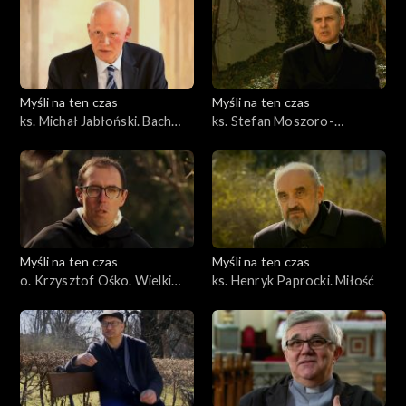
Myśli na ten czas
Myśli na ten czas
ks. Michał Jabłoński. Bach
ks. Stefan Moszoro-
jako teolog
Dąbrowski. Nauka i praca
Myśli na ten czas
Myśli na ten czas
o. Krzysztof Ośko. Wielki
ks. Henryk Paprocki. Miłość
Post ze świętym Tomaszem
cz. 2