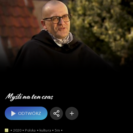
Myśli na ten czas
ODTWÓRZ
2020
Polska
kultura
5m