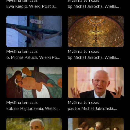
Myśli na ten czas
Myśli na ten czas
Ewa Kiedio. Wielki Post z
bp Michał Janocha. Wielki
wielkim malarstwem
Post z wielkim malarstwem
cz. 2
Myśli na ten czas
Myśli na ten czas
o. Michał Paluch. Wielki Post
bp Michał Janocha. Wielki
ze św. Tomaszem - Wielki
Post z wielkim malarstwem
Piątek
cz. 3
Myśli na ten czas
Myśli na ten czas
Łukasz Hajduczenia. Wielki
pastor Michał Jabłoński.
Post z wielkim malarstwem
Radość cz. 1