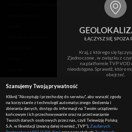
© 2026 Telewizja Polska S.A. w likwidacji
regulamin serwisu
cennik
GEOLOKALIZ
polityka prywatności
ŁĄCZYSZ SIĘ SPOZA 
moje zgody
Kraj, z którego się łączys
Zjednoczone , w związku z czy
pomoc
na platformie TVP VOD
nieodstępna. Sprawdź, które m
kontakt
obejrzeć.
voucher
Szanujemy Twoją prywatność
Nie pokazuj pon
dostępność
Kliknij "Akceptuję i przechodzę do serwisu", aby wyrazić zgody
informacje o dostawcy usług
na korzystanie z technologii automatycznego śledzenia i
ANULUJ
SP
zbierania danych, dostęp do informacji na Twoim urządzeniu
końcowym i ich przechowywanie oraz na przetwarzanie
Twoich danych osobowych przez nas, czyli Telewizję Polską
S.A. w likwidacji (zwaną dalej również „TVP”),
Zaufanych
Partnerów z IAB* (1201 firm)
oraz pozostałych
Zaufanych