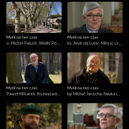
Dostojewskiego cz. 2
Myśli na ten czas
Myśli na ten czas
o. Michał Paluch. Wielki Post
ks. Andrzej Luter. Miłość cz.
ze św. Tomaszem - Wielka
2
Sobota
Myśli na ten czas
Myśli na ten czas
Paweł Milcarek. Rozważania
bp Michał Janocha. Nauka i
ze świętym Tomaszem cz. 3
praca