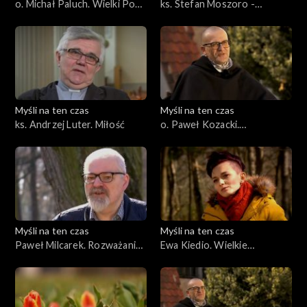
o. Michał Paluch. Wielki Post
ks. Stefan Moszoro -
ze św. Tomaszem -
Dąbrowski. Radość
Poniedziałek Wielkanocny
Myśli na ten czas
Myśli na ten czas
ks. Andrzej Luter. Miłość
o. Paweł Kozacki.
Odpowiedzialność
Myśli na ten czas
Myśli na ten czas
Paweł Milcarek. Rozważania
Ewa Kiedio. Wielkie
ze świętym Tomaszem cz. 2
malarstwo cz. 2