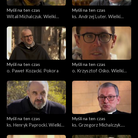
Myśli na ten czas
Myśli na ten czas
Witali Michalczuk. Wielki
ks. Andrzej Luter. Wielki
Post z wielkim malarstwem
Post z wielkim kinem
Myśli na ten czas
Myśli na ten czas
o. Paweł Kozacki. Pokora
o. Krzysztof Ośko. Wielki
Post ze świętym Tomaszem,
cz. 1
Myśli na ten czas
Myśli na ten czas
ks. Henryk Paprocki. Wielki
ks. Grzegorz Michalczyk.
Post z bohaterami
Duchowa asceza
Dostojewskiego