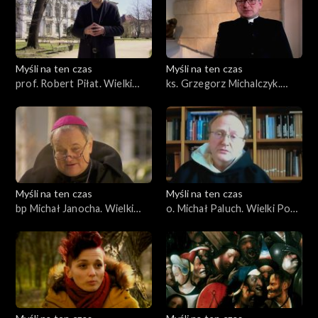
Myśli na ten czas
Myśli na ten czas
prof. Robert Piłat. Wielki
ks. Grzegorz Michalczyk.
Post z Bachem cz. 2
Duchowa asceza, cz. 2
Myśli na ten czas
Myśli na ten czas
bp Michał Janocha. Wielki
o. Michał Paluch. Wielki Post
Post z wielkim malarstwem
ze św. Tomaszem Wielki
Czwartek