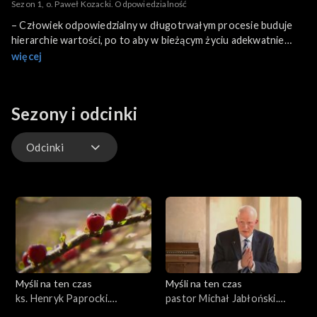
Sezon 1, o. Paweł Kozacki. Odpowiedzialność
– Człowiek odpowiedzialny w długotrwałym procesie buduje
hierarchie wartości, po to aby w bieżącym życiu adekwatnie
odpowiadać na to co niesie rzeczywistość – mówi dominikanin,
więcej
ojciec Paweł Kozacki. Czym jest odpowiedzialność?
Sezony i odcinki
Odcinki
Odcinki
Myśli na ten czas
Myśli na ten czas
ks. Henryk Paprocki.
pastor Michał Jabłoński.
Bohaterowie
Rozważania z Bachem cz. 2