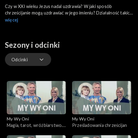
Czy w XXI wieku Jezus nadal uzdrawia? W jaki sposób
chrześcijanie mogą uzdrawiać w jego imieniu? Działalność takich
osób, jak ksiądz John Bashobora czy Maria Vadai jest bardzo
więcej
popularna, ale wielu uważa ją za kontrowersyjną. W dzisiejszym
odcinku rozmawiamy o tym, czy faktycznie powinniśmy wierzyć
w cuda i uzdrowienia.
Sezony i odcinki
Odcinki
Odcinki
My Wy Oni
My Wy Oni
Magia, tarot, wróżbiarstwo.
Prześladowania chrześcijan
13.11.2008