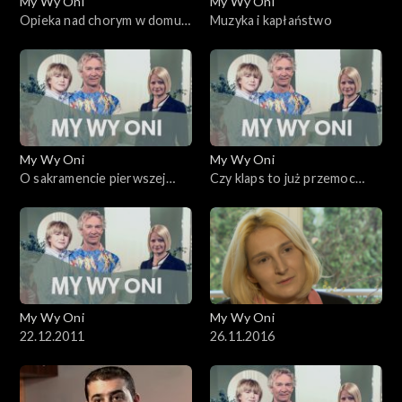
My Wy Oni
My Wy Oni
Opieka nad chorym w domu.
Muzyka i kapłaństwo
23.10.2008
My Wy Oni
My Wy Oni
O sakramencie pierwszej
Czy klaps to już przemoc
komunii
domowa?
My Wy Oni
My Wy Oni
22.12.2011
26.11.2016