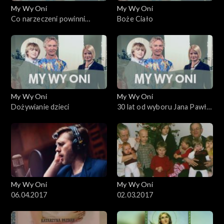
My Wy Oni
My Wy Oni
Co narzeczeni powinni
Boże Ciało
wiedzieć o sobie przed
ślubem
My Wy Oni
My Wy Oni
Dożywianie dzieci
30 lat od wyboru Jana Pawła
II. 16.10.2008
My Wy Oni
My Wy Oni
06.04.2017
02.03.2017