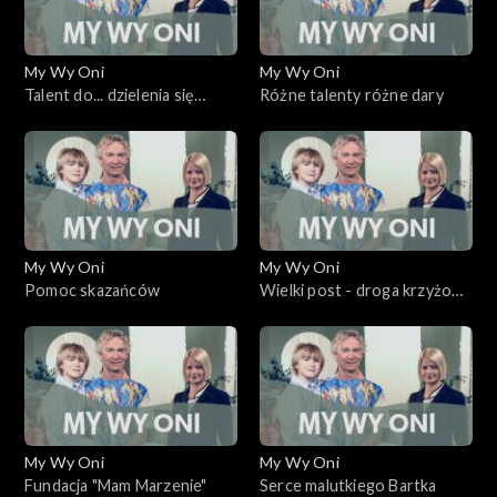
My Wy Oni
My Wy Oni
Talent do... dzielenia się
Różne talenty różne dary
miłością
My Wy Oni
My Wy Oni
Pomoc skazańców
Wielki post - droga krzyżowa
za kratami
My Wy Oni
My Wy Oni
Fundacja "Mam Marzenie"
Serce malutkiego Bartka