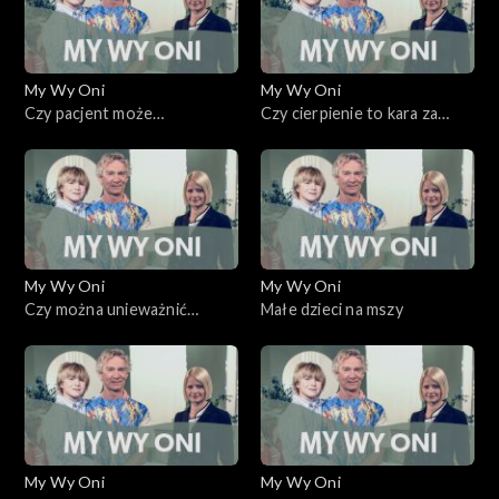
My Wy Oni
My Wy Oni
Czy pacjent może
Czy cierpienie to kara za
zdecydować o własnej
grzechy?
śmierci?
My Wy Oni
My Wy Oni
Czy można unieważnić
Małe dzieci na mszy
małżeństwo?
My Wy Oni
My Wy Oni