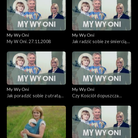
My Wy Oni
My Wy Oni
My W Oni. 27.11.2008
Jak radzić sobie ze śmiercią
najbliższych?
My Wy Oni
My Wy Oni
Jak poradzić sobie z utratą
Czy Kościół dopuszcza
dziecka? 20.11.2008
kremację zwłok? O katolickim
pochówku.