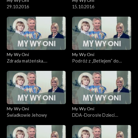
My Wy Oni
My Wy Oni
29.10.2016
15.10.2016
My Wy Oni
My Wy Oni
Zdrada małżeńska.
Podróż z „Betlejem” do
06.11.2008
Betlejem
My Wy Oni
My Wy Oni
Świadkowie Jehowy
DDA-Dorosłe Dzieci
Alkoholików