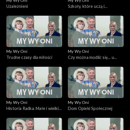
My Wy Oni
My Wy Oni
Uzależnieni
Szkoły, które uczą i
wychowują
My Wy Oni
My Wy Oni
Trudne czasy dla miłości
Czy można modlić się... u
fryzjera?
My Wy Oni
My Wy Oni
Historia Radka. Małe i wielkie
Dom Opieki Społecznej
cuda