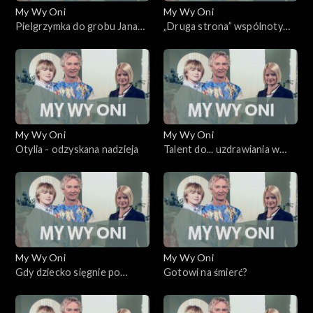
My Wy Oni
My Wy Oni
Pielgrzymka do grobu Jana
„Druga strona” wspólnoty
Pawła II
Cenacolo
My Wy Oni
My Wy Oni
Otylia - odzyskana nadzieja
Talent do... uzdrawiania w
czasie eucharystii.
My Wy Oni
My Wy Oni
Gdy dziecko sięgnie po
Gotowi na śmierć?
narkotyki...