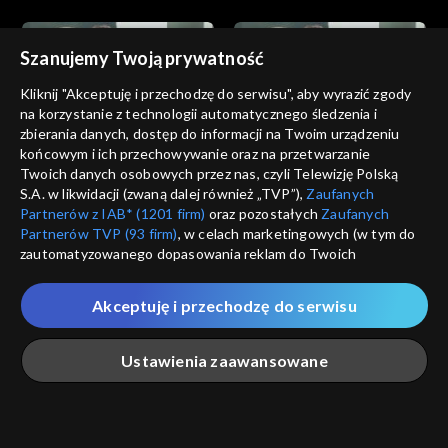
katolickim
„Mam marzenie”
Szanujemy Twoją prywatność
Kliknij "Akceptuję i przechodzę do serwisu", aby wyrazić zgody
na korzystanie z technologii automatycznego śledzenia i
zbierania danych, dostęp do informacji na Twoim urządzeniu
My Wy Oni
My Wy Oni
końcowym i ich przechowywanie oraz na przetwarzanie
Trudne pytania dzieci -
Rola taty po porodzie -
Twoich danych osobowych przez nas, czyli Telewizję Polską
18.06.2009
25.06.2009
S.A. w likwidacji (zwaną dalej również „TVP”),
Zaufanych
Partnerów z IAB* (1201 firm)
oraz pozostałych
Zaufanych
Partnerów TVP (93 firm)
, w celach marketingowych (w tym do
zautomatyzowanego dopasowania reklam do Twoich
zainteresowań i mierzenia ich skuteczności) i pozostałych,
które wskazujemy poniżej, a także zgody na udostępnianie
Akceptuję i przechodzę do serwisu
przez nas identyfikatora PPID do Google.
My Wy Oni
My Wy Oni
Dialog małżeński
Obecność Aniołów Stróżów
Twoje dane osobowe zbierane podczas odwiedzania przez
Ustawienia zaawansowane
Ciebie naszych
poszczególnych serwisów
zwanych dalej
„Portalem”, w tym informacje zapisywane za pomocą
technologii takich jak: pliki cookie, sygnalizatory WWW lub
innych podobnych technologii umożliwiających świadczenie
Główna
Szukaj
Moja lista
Na żywo
Więcej
dopasowanych i bezpiecznych usług, personalizację treści