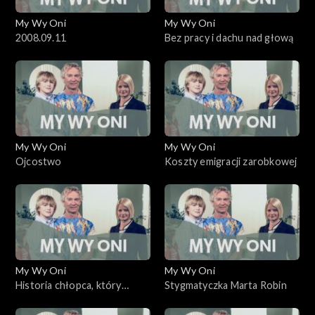
My Wy Oni
My Wy Oni
2008.09.11
Bez pracy i dachu nad głową
My Wy Oni
My Wy Oni
Ojcostwo
Koszty emigracji zarobkowej
My Wy Oni
My Wy Oni
Historia chłopca, który
Stygmatyczka Marta Robin
wykładał filozofię