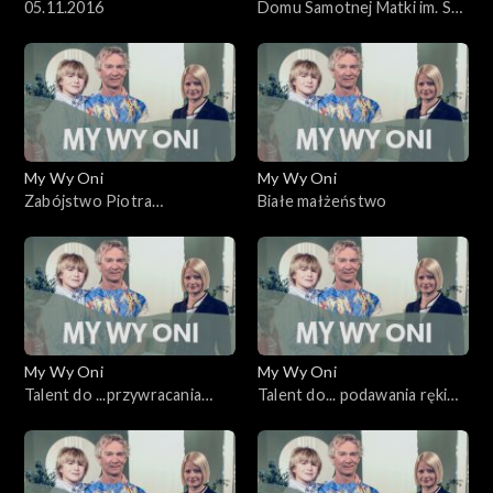
05.11.2016
Domu Samotnej Matki im. St.
Leszczyńskiej
My Wy Oni
My Wy Oni
Zabójstwo Piotra
Białe małżeństwo
Majchrzaka w stanie
wojennym
My Wy Oni
My Wy Oni
Talent do ...przywracania
Talent do... podawania ręki
zdrowia
tym, którzy upadli