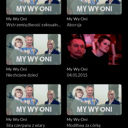
My Wy Oni
My Wy Oni
Wstrzemięźliwość seksualna
Aborcja
wśród młodzieży
My Wy Oni
My Wy Oni
Niechciane dzieci
04.01.2015
My Wy Oni
My Wy Oni
Siła czerpana z wiary
Modlitwa za córkę