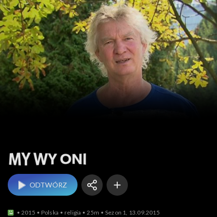
My Wy Oni
ODTWÓRZ
2015
Polska
religia
25m
Sezon 1, 13.09.2015