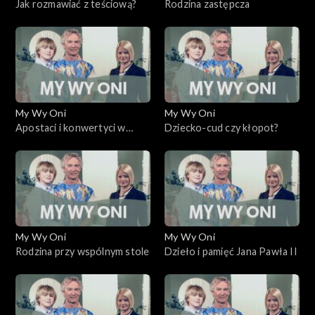
Jak rozmawiać z teściową?
Rodzina zastępcza
My Wy Oni
My Wy Oni
Apostaci i konwertyci w
Dziecko-cud czy kłopot?
kościele katolickim
My Wy Oni
My Wy Oni
Rodzina przy wspólnym stole
Dzieło i pamięć Jana Pawła II