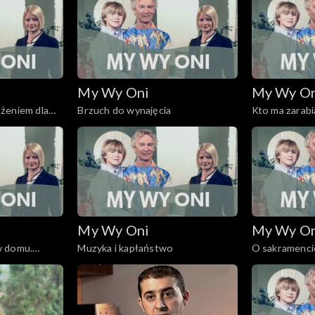
My Wy Oni
My Wy O
żeniem dla
Brzuch do wynajęcia
Kto ma zarabi
My Wy Oni
My Wy O
w domu.
Muzyka i kapłaństwo
O sakramenci