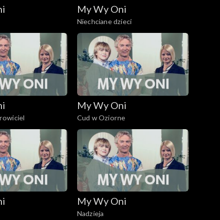
ni
My Wy Oni
Niechciane dzieci
ni
My Wy Oni
owiciel
Cud w Oziorne
ni
My Wy Oni
Nadzieja