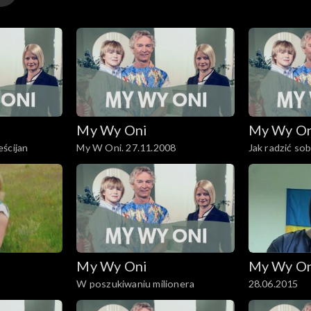
My Wy Oni
My Wy O
ścijan
My W Oni. 27.11.2008
Jak radzić sob
najbliższych?
My Wy Oni
My Wy O
W poszukiwaniu milionera
28.06.2015