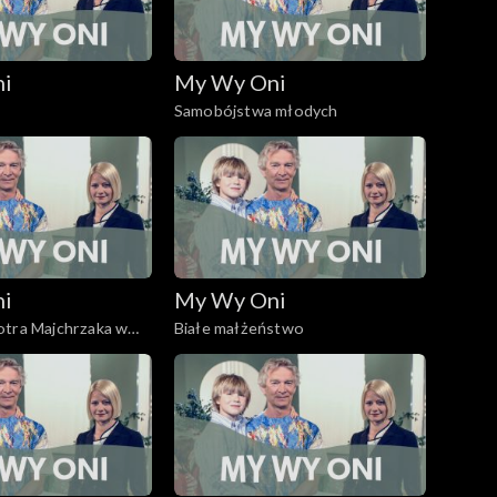
ni
My Wy Oni
Samobójstwa młodych
ni
My Wy Oni
otra Majchrzaka w
Białe małżeństwo
nym