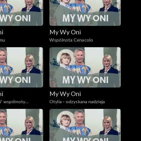
ni
My Wy Oni
omu
Wspólnota Cenacolo
ni
My Wy Oni
a” wspólnoty
Otylia - odzyskana nadzieja