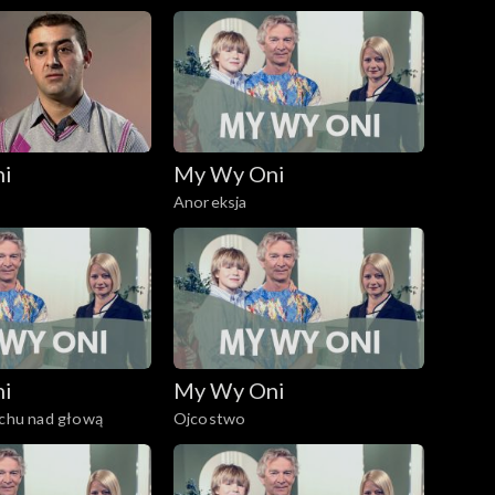
ni
My Wy Oni
Anoreksja
ni
My Wy Oni
achu nad głową
Ojcostwo