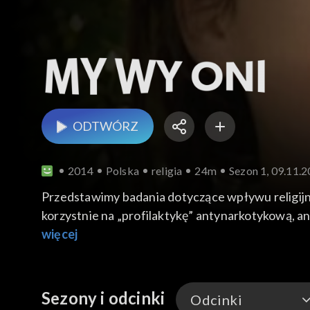
ODTWÓRZ
2014
Polska
religia
24m
Sezon 1, 09.11.
Przedstawimy badania dotyczące wpływu religijno
korzystnie na „profilaktykę” antynarkotykową, a
narkotyki. Jak zachęcać młodzież do wspólnot rel
więcej
Sezony i odcinki
Odcinki