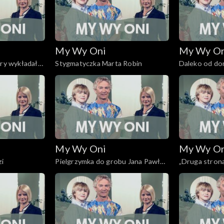
My Wy Oni
My Wy O
óry wykładał
Stygmatyczka Marta Robin
Daleko od d
My Wy Oni
My Wy O
zi
Pielgrzymka do grobu Jana Pawła
„Druga stron
II
Cenacolo