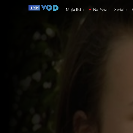
My Wy Oni
Moja lista
Na żywo
Seriale