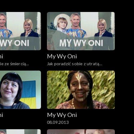
ni
My Wy Oni
ie ze śmiercią
Jak poradzić sobie z utratą
dziecka? 20.11.2008
ni
My Wy Oni
08.09.2013