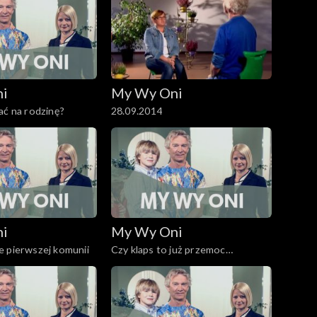
ni
My Wy Oni
ać na rodzinę?
28.09.2014
ni
My Wy Oni
e pierwszej komunii
Czy klaps to już przemoc
domowa?