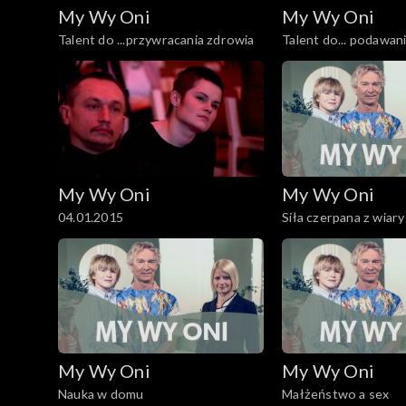
My Wy Oni
My Wy Oni
Talent do ...przywracania zdrowia
Talent do... podawani
którzy upadli
My Wy Oni
My Wy Oni
04.01.2015
Siła czerpana z wiary
My Wy Oni
My Wy Oni
Nauka w domu
Małżeństwo a sex