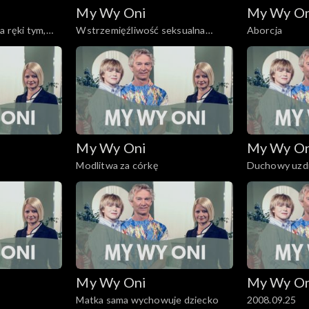
My Wy Oni
My Wy O
a ręki tym,
Wstrzemięźliwość seksualna
Aborcja
wśród młodzieży
My Wy Oni
My Wy O
Modlitwa za córkę
Duchowy uzdr
My Wy Oni
My Wy O
Matka sama wychowuje dziecko
2008.09.25