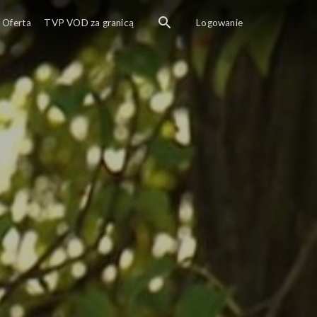
Oferta
TVP VOD za granicą
Logowanie