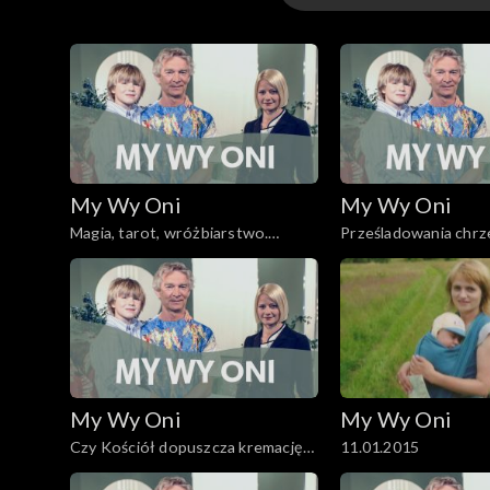
Odcinki
My Wy Oni
My Wy Oni
Magia, tarot, wróżbiarstwo.
Prześladowania chrze
13.11.2008
My Wy Oni
My Wy Oni
Czy Kościół dopuszcza kremację
11.01.2015
zwłok? O katolickim pochówku.