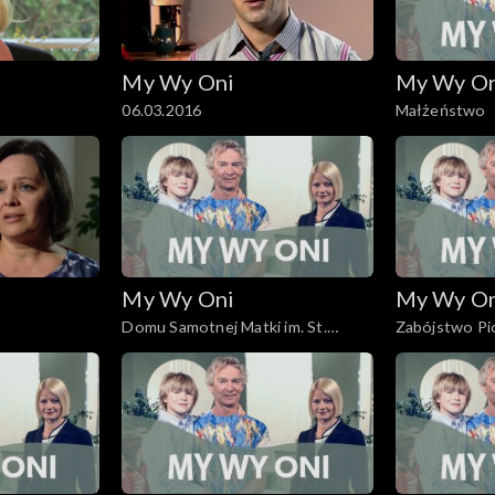
My Wy Oni
My Wy O
06.03.2016
Małżeństwo
My Wy Oni
My Wy O
Domu Samotnej Matki im. St.
Zabójstwo Pi
Leszczyńskiej
stanie wojen