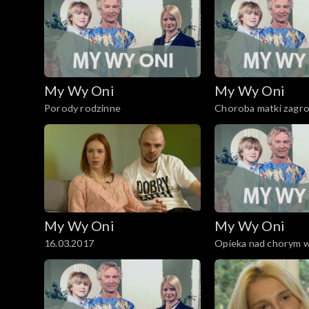
My Wy Oni
My Wy Oni
Porody rodzinne
Choroba matki zagro
dziecka
My Wy Oni
My Wy Oni
16.03.2017
Opieka nad chorym 
23.10.2008