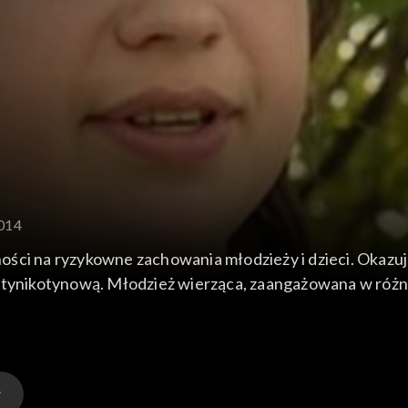
2014
ści na ryzykowne zachowania młodzieży i dzieci. Okazuje 
ntynikotynową. Młodzież wierząca, zaangażowana w różnor
igijnych?