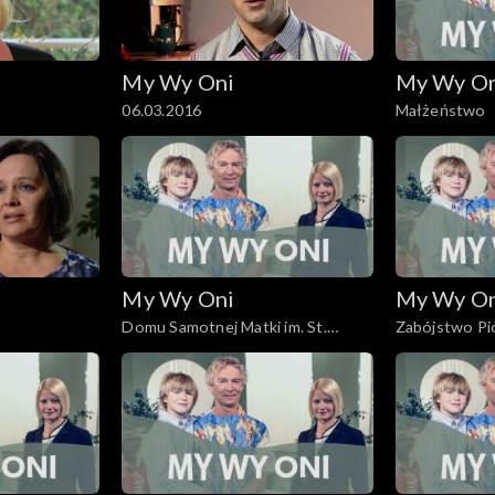
My Wy Oni
My Wy O
06.03.2016
Małżeństwo
My Wy Oni
My Wy O
Domu Samotnej Matki im. St.
Zabójstwo Pi
Leszczyńskiej
stanie wojen