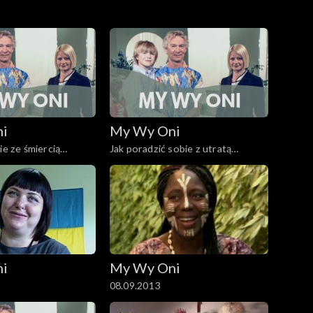
ni
My Wy Oni
ie ze śmiercią
Jak poradzić sobie z utratą
dziecka? 20.11.2008
ni
My Wy Oni
08.09.2013