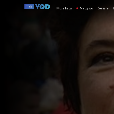
My Wy Oni
Moja lista
Na żywo
Seriale