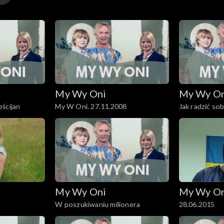
My Wy Oni
My Wy O
ścijan
My W Oni. 27.11.2008
Jak radzić sob
najbliższych?
My Wy Oni
My Wy O
W poszukiwaniu milionera
28.06.2015