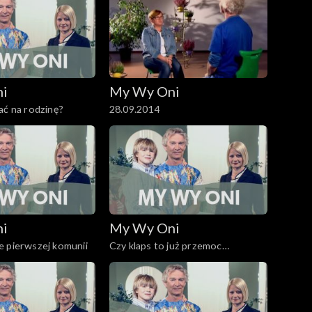
ni
My Wy Oni
ać na rodzinę?
28.09.2014
ni
My Wy Oni
e pierwszej komunii
Czy klaps to już przemoc
domowa?