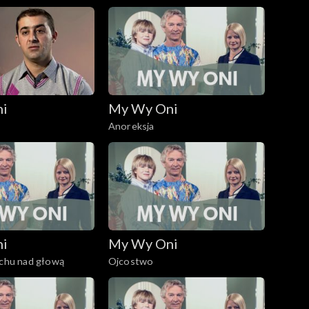
ni
My Wy Oni
Anoreksja
ni
My Wy Oni
achu nad głową
Ojcostwo