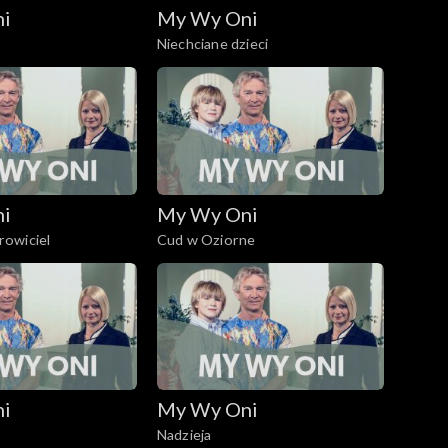
ni
My Wy Oni
Niechciane dzieci
ni
My Wy Oni
owiciel
Cud w Oziorne
ni
My Wy Oni
Nadzieja