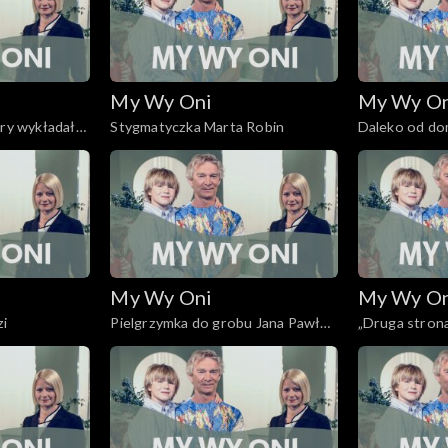
My Wy Oni
My Wy O
óry wykładał
Stygmatyczka Marta Robin
Daleko od d
My Wy Oni
My Wy O
zi
Pielgrzymka do grobu Jana Pawła
„Druga stron
II
Cenacolo