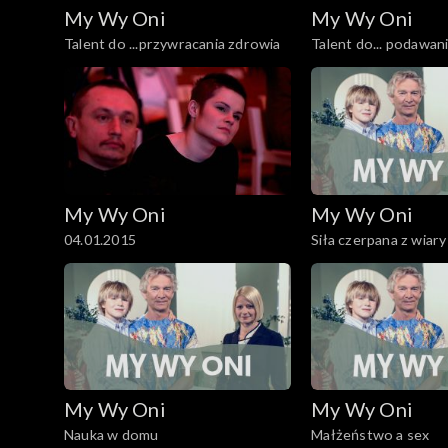
My Wy Oni
My Wy Oni
Talent do ...przywracania zdrowia
Talent do... podawani
którzy upadli
My Wy Oni
My Wy Oni
04.01.2015
Siła czerpana z wiary
My Wy Oni
My Wy Oni
Nauka w domu
Małżeństwo a sex