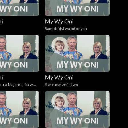
ni
My Wy Oni
Samobójstwa młodych
ni
My Wy Oni
otra Majchrzaka w
Białe małżeństwo
nym