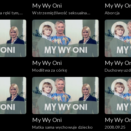
My Wy Oni
My Wy O
a ręki tym,
Wstrzemięźliwość seksualna
Aborcja
wśród młodzieży
My Wy Oni
My Wy O
Modlitwa za córkę
Duchowy uzdr
My Wy Oni
My Wy O
Matka sama wychowuje dziecko
2008.09.25