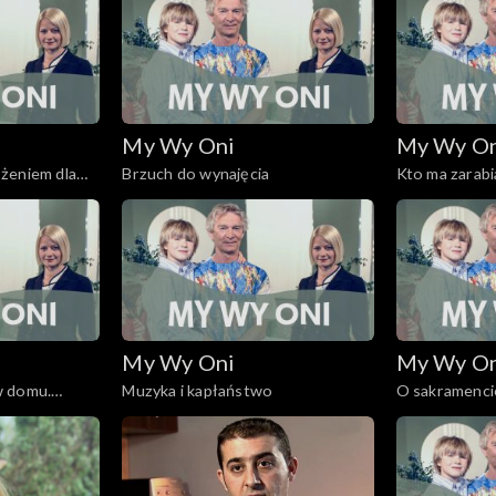
My Wy Oni
My Wy O
żeniem dla
Brzuch do wynajęcia
Kto ma zarabi
My Wy Oni
My Wy O
w domu.
Muzyka i kapłaństwo
O sakramenci