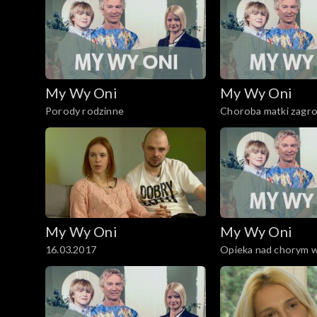
My Wy Oni
My Wy Oni
Porody rodzinne
Choroba matki zagro
dziecka
My Wy Oni
My Wy Oni
16.03.2017
Opieka nad chorym 
23.10.2008