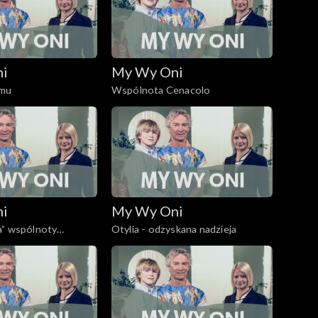
ni
My Wy Oni
omu
Wspólnota Cenacolo
ni
My Wy Oni
a” wspólnoty
Otylia - odzyskana nadzieja