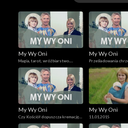
Odcinki
My Wy Oni
My Wy Oni
Magia, tarot, wróżbiarstwo.
Prześladowania chrze
13.11.2008
My Wy Oni
My Wy Oni
Czy Kościół dopuszcza kremację
11.01.2015
zwłok? O katolickim pochówku.