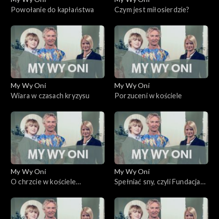
Powołanie do kapłaństwa
Czym jest miłosierdzie?
My Wy Oni
My Wy Oni
Wiara w czasach kryzysu
Porzuceni w kościele
My Wy Oni
My Wy Oni
O chrzcie w kościele
Spełniać sny, czyli Fundacja
katolickim
„Mam marzenie”