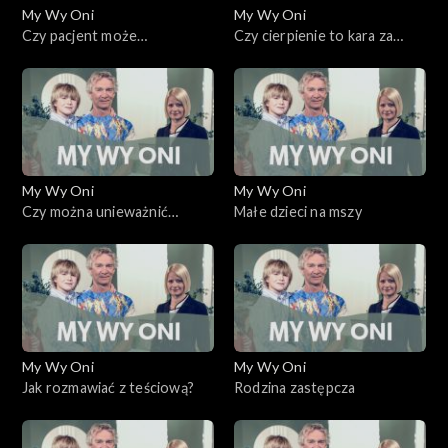
My Wy Oni
My Wy Oni
Czy pacjent może
Czy cierpienie to kara za
zdecydować o własnej
grzechy?
śmierci?
My Wy Oni
My Wy Oni
Czy można unieważnić
Małe dzieci na mszy
małżeństwo?
My Wy Oni
My Wy Oni
Jak rozmawiać z teściową?
Rodzina zastępcza