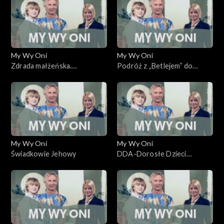
My Wy Oni
My Wy Oni
Zdrada małżeńska.
Podróż z „Betlejem” do
06.11.2008
Betlejem
My Wy Oni
My Wy Oni
Świadkowie Jehowy
DDA-Dorosłe Dzieci
Alkoholików