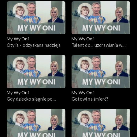
My Wy Oni
My Wy Oni
Otylia - odzyskana nadzieja
Talent do... uzdrawiania w
czasie eucharystii.
My Wy Oni
My Wy Oni
Gdy dziecko sięgnie po
Gotowi na śmierć?
narkotyki...