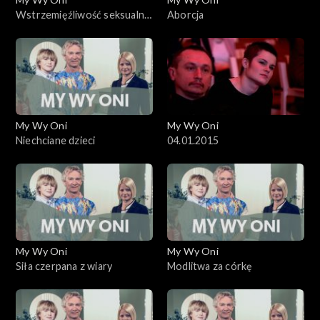
Wstrzemięźliwość seksualna
Aborcja
wśród młodzieży
My Wy Oni
My Wy Oni
Niechciane dzieci
04.01.2015
My Wy Oni
My Wy Oni
Siła czerpana z wiary
Modlitwa za córkę