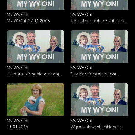
My Wy Oni
My Wy Oni
My W Oni. 27.11.2008
Jak radzić sobie ze śmiercią
najbliższych?
My Wy Oni
My Wy Oni
Jak poradzić sobie z utratą
Czy Kościół dopuszcza
dziecka? 20.11.2008
kremację zwłok? O katolickim
pochówku.
My Wy Oni
My Wy Oni
11.01.2015
W poszukiwaniu milionera