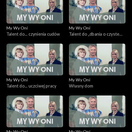
My Wy Oni
My Wy Oni
Talent do... czynienia cudów
Talent do „dbania o czyste
spojrzenie”
My Wy Oni
My Wy Oni
Talent do... uczciwej pracy
Własny dom
My Wy Oni
My Wy Oni