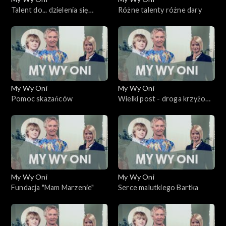
Talent do... dzielenia się
Różne talenty różne dary
miłością
My Wy Oni
My Wy Oni
Pomoc skazańców
Wielki post - droga krzyżowa
za kratami
My Wy Oni
My Wy Oni
Fundacja "Mam Marzenie"
Serce malutkiego Bartka