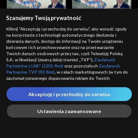
Szanujemy Twoją prywatność
My Wy Oni
My Wy Oni
Kliknij "Akceptuję i przechodzę do serwisu", aby wyrazić zgody
Trudne pytania dzieci -
Rola taty po porodzie -
na korzystanie z technologii automatycznego śledzenia i
18.06.2009
25.06.2009
zbierania danych, dostęp do informacji na Twoim urządzeniu
końcowym i ich przechowywanie oraz na przetwarzanie
Twoich danych osobowych przez nas, czyli Telewizję Polską
S.A. w likwidacji (zwaną dalej również „TVP”),
Zaufanych
Partnerów z IAB* (1201 firm)
oraz pozostałych
Zaufanych
Partnerów TVP (93 firm)
, w celach marketingowych (w tym do
zautomatyzowanego dopasowania reklam do Twoich
My Wy Oni
My Wy Oni
zainteresowań i mierzenia ich skuteczności) i pozostałych,
Dialog małżeński
Obecność Aniołów Stróżów
które wskazujemy poniżej, a także zgody na udostępnianie
Akceptuję i przechodzę do serwisu
przez nas identyfikatora PPID do Google.
Twoje dane osobowe zbierane podczas odwiedzania przez
Ustawienia zaawansowane
Ciebie naszych
poszczególnych serwisów
zwanych dalej
„Portalem”, w tym informacje zapisywane za pomocą
technologii takich jak: pliki cookie, sygnalizatory WWW lub
innych podobnych technologii umożliwiających świadczenie
Główna
Szukaj
Moja lista
Na żywo
Więcej
My Wy Oni
My Wy Oni
dopasowanych i bezpiecznych usług, personalizację treści