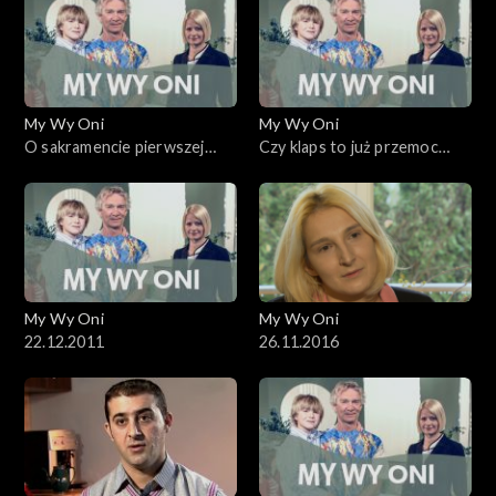
My Wy Oni
My Wy Oni
O sakramencie pierwszej
Czy klaps to już przemoc
komunii
domowa?
My Wy Oni
My Wy Oni
22.12.2011
26.11.2016