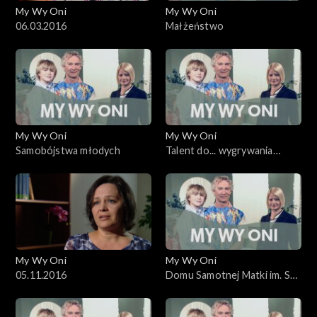
My Wy Oni
My Wy Oni
06.03.2016
Małżeństwo
My Wy Oni
My Wy Oni
Samobójstwa młodych
Talent do... wygrywania
dużych pieniędzy
My Wy Oni
My Wy Oni
05.11.2016
Domu Samotnej Matki im. St.
Leszczyńskiej