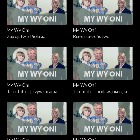
My Wy Oni
My Wy Oni
Zabójstwo Piotra
Białe małżeństwo
Majchrzaka w stanie
wojennym
My Wy Oni
My Wy Oni
Talent do ...przywracania
Talent do... podawania ręki
zdrowia
tym, którzy upadli
My Wy Oni
My Wy Oni