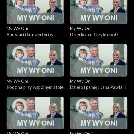
My Wy Oni
My Wy Oni
Apostaci i konwertyci w
Dziecko-cud czy kłopot?
kościele katolickim
My Wy Oni
My Wy Oni
Rodzina przy wspólnym stole
Dzieło i pamięć Jana Pawła II
My Wy Oni
My Wy Oni