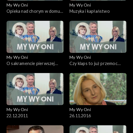
My Wy Oni
My Wy Oni
Opieka nad chorym w domu.
Muzyka i kapłaństwo
23.10.2008
My Wy Oni
My Wy Oni
O sakramencie pierwszej
Czy klaps to już przemoc
komunii
domowa?
My Wy Oni
My Wy Oni
22.12.2011
26.11.2016