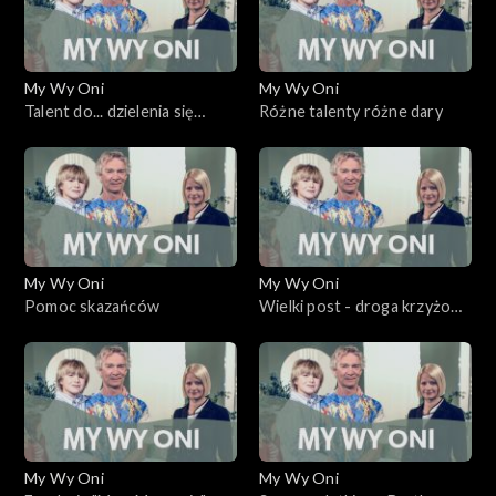
My Wy Oni
My Wy Oni
Talent do... dzielenia się
Różne talenty różne dary
miłością
My Wy Oni
My Wy Oni
Pomoc skazańców
Wielki post - droga krzyżowa
za kratami
My Wy Oni
My Wy Oni