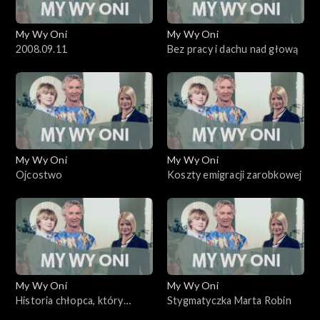
My Wy Oni
My Wy Oni
2008.09.11
Bez pracy i dachu nad głową
My Wy Oni
My Wy Oni
Ojcostwo
Koszty emigracji zarobkowej
My Wy Oni
My Wy Oni
Historia chłopca, który
Stygmatyczka Marta Robin
wykładał filozofię