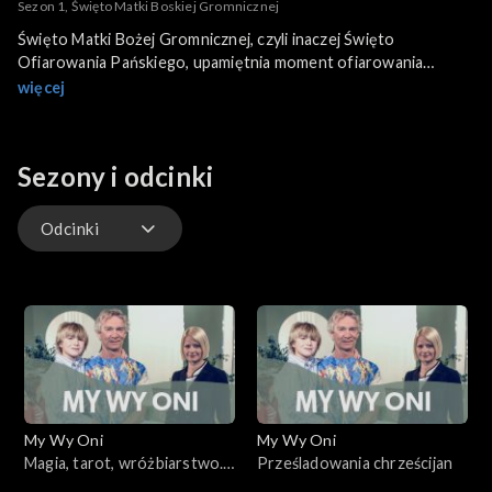
Sezon 1, Święto Matki Boskiej Gromnicznej
Święto Matki Bożej Gromnicznej, czyli inaczej Święto
Ofiarowania Pańskiego, upamiętnia moment ofiarowania
Jezusa w świątyni jerozolimskiej. W kościele katolickim to
więcej
jednocześnie święto życia konsekrowanego.
Sezony i odcinki
Odcinki
Odcinki
My Wy Oni
My Wy Oni
Magia, tarot, wróżbiarstwo.
Prześladowania chrześcijan
13.11.2008