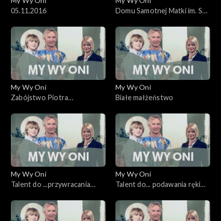
My Wy Oni
My Wy Oni
05.11.2016
Domu Samotnej Matki im. St.
Leszczyńskiej
My Wy Oni
My Wy Oni
Zabójstwo Piotra
Białe małżeństwo
Majchrzaka w stanie
wojennym
My Wy Oni
My Wy Oni
Talent do ...przywracania
Talent do... podawania ręki
zdrowia
tym, którzy upadli