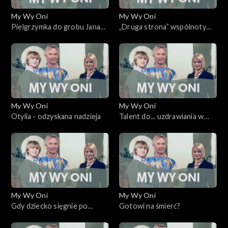
My Wy Oni
My Wy Oni
Pielgrzymka do grobu Jana
„Druga strona” wspólnoty
Pawła II
Cenacolo
My Wy Oni
My Wy Oni
Otylia - odzyskana nadzieja
Talent do... uzdrawiania w
czasie eucharystii.
My Wy Oni
My Wy Oni
Gdy dziecko sięgnie po
Gotowi na śmierć?
narkotyki...