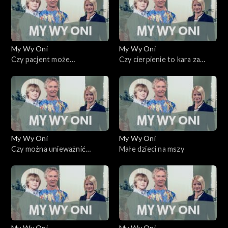
My Wy Oni
My Wy Oni
Czy pacjent może
Czy cierpienie to kara za
zdecydować o własnej
grzechy?
śmierci?
My Wy Oni
My Wy Oni
Czy można unieważnić
Małe dzieci na mszy
małżeństwo?
My Wy Oni
My Wy Oni