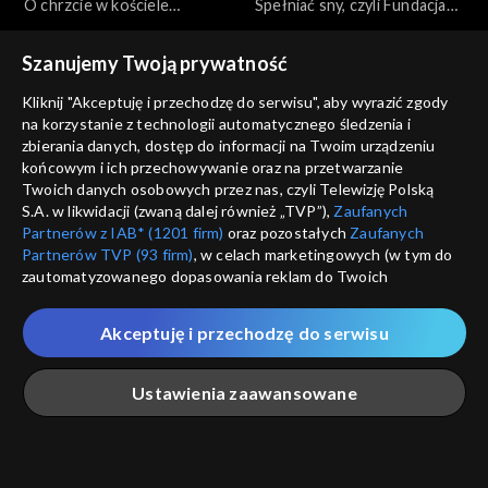
O chrzcie w kościele
Spełniać sny, czyli Fundacja
katolickim
„Mam marzenie”
Szanujemy Twoją prywatność
Kliknij "Akceptuję i przechodzę do serwisu", aby wyrazić zgody
na korzystanie z technologii automatycznego śledzenia i
zbierania danych, dostęp do informacji na Twoim urządzeniu
końcowym i ich przechowywanie oraz na przetwarzanie
My Wy Oni
My Wy Oni
Twoich danych osobowych przez nas, czyli Telewizję Polską
Trudne pytania dzieci -
Rola taty po porodzie -
S.A. w likwidacji (zwaną dalej również „TVP”),
Zaufanych
18.06.2009
25.06.2009
Partnerów z IAB* (1201 firm)
oraz pozostałych
Zaufanych
Partnerów TVP (93 firm)
, w celach marketingowych (w tym do
zautomatyzowanego dopasowania reklam do Twoich
zainteresowań i mierzenia ich skuteczności) i pozostałych,
które wskazujemy poniżej, a także zgody na udostępnianie
Akceptuję i przechodzę do serwisu
przez nas identyfikatora PPID do Google.
My Wy Oni
My Wy Oni
Twoje dane osobowe zbierane podczas odwiedzania przez
Dialog małżeński
Obecność Aniołów Stróżów
Ustawienia zaawansowane
Ciebie naszych
poszczególnych serwisów
zwanych dalej
„Portalem”, w tym informacje zapisywane za pomocą
technologii takich jak: pliki cookie, sygnalizatory WWW lub
innych podobnych technologii umożliwiających świadczenie
Główna
Szukaj
Moja lista
Na żywo
Więcej
dopasowanych i bezpiecznych usług, personalizację treści