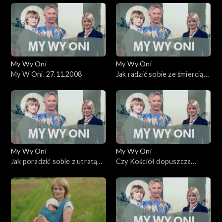
My Wy Oni
My Wy Oni
My W Oni. 27.11.2008
Jak radzić sobie ze śmiercią
najbliższych?
My Wy Oni
My Wy Oni
Jak poradzić sobie z utratą
Czy Kościół dopuszcza
dziecka? 20.11.2008
kremację zwłok? O katolickim
pochówku.