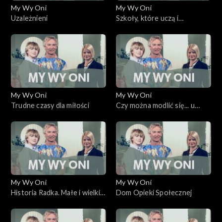
My Wy Oni
My Wy Oni
Uzależnieni
Szkoły, które uczą i
wychowują
My Wy Oni
My Wy Oni
Trudne czasy dla miłości
Czy można modlić się... u
fryzjera?
My Wy Oni
My Wy Oni
Historia Radka. Małe i wielkie
Dom Opieki Społecznej
cuda