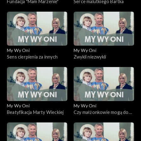
Fundacja "Mam Marzenie"
Serce malutkiego Bartka
My Wy Oni
My Wy Oni
Sens cierpienia za innych
Zwykli niezwykli
My Wy Oni
My Wy Oni
Beatyfikacja Marty Wieckiej
Czy małżonkowie mogą do
siebie powrócić?