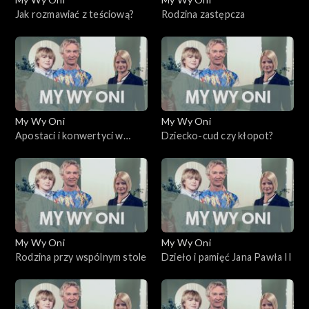
Jak rozmawiać z teściową?
Rodzina zastępcza
My Wy Oni
My Wy Oni
Apostaci i konwertyci w
Dziecko-cud czy kłopot?
kościele katolickim
My Wy Oni
My Wy Oni
Rodzina przy wspólnym stole
Dzieło i pamięć Jana Pawła II