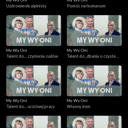
Uzdrowienie alpinisty
Pomóc narkomanom
My Wy Oni
My Wy Oni
Talent do... czynienia cudów
Talent do „dbania o czyste
spojrzenie”
My Wy Oni
My Wy Oni
Talent do... uczciwej pracy
Własny dom