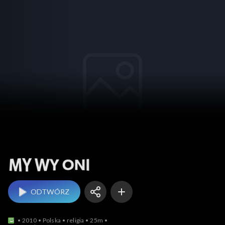
My Wy Oni
ODTWÓRZ
2010
Polska
religia
25m