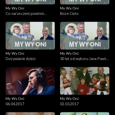
My Wy Oni
My Wy Oni
Co narzeczeni powinni
Boże Ciało
wiedzieć o sobie przed
ślubem
My Wy Oni
My Wy Oni
Dożywianie dzieci
30 lat od wyboru Jana Pawła
II. 16.10.2008
My Wy Oni
My Wy Oni
06.04.2017
02.03.2017