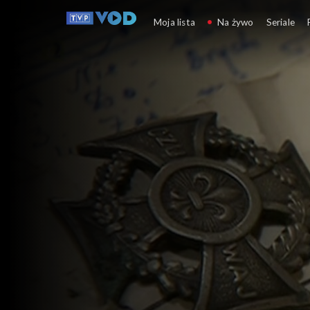
My Wy Oni
Moja lista
Na żywo
Seriale