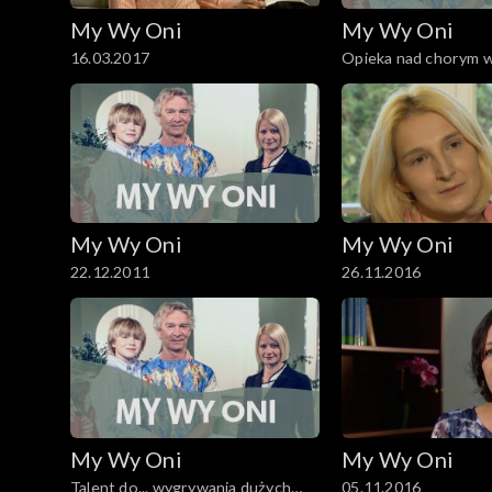
My Wy Oni
My Wy Oni
16.03.2017
Opieka nad chorym 
23.10.2008
My Wy Oni
My Wy Oni
22.12.2011
26.11.2016
My Wy Oni
My Wy Oni
Talent do... wygrywania dużych
05.11.2016