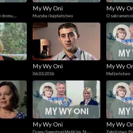
My Wy Oni
My Wy O
w domu.
Muzyka i kapłaństwo
O sakramenci
My Wy Oni
My Wy O
06.03.2016
Małżeństwo
My Wy Oni
My Wy O
Domu Samotnej Matki im. St.
Zabójstwo Pi