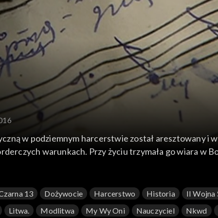
2016
iotyczną w podziemnym harcerstwie został aresztowany i 
orderczych warunkach. Przy życiu trzymała go wiara w B
andydatki na ołtarze.
Czarna 13
Dożywocie
Harcerstwo
Historia
II Wojna
Litwa.
Modlitwa
My Wy Oni
Nauczyciel
Nkwd