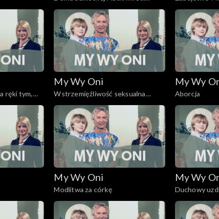
Leszczyńskiej
stanie wojen
My Wy Oni
My Wy O
a ręki tym,
Wstrzemięźliwość seksualna
Aborcja
wśród młodzieży
My Wy Oni
My Wy O
Modlitwa za córkę
Duchowy uzdr