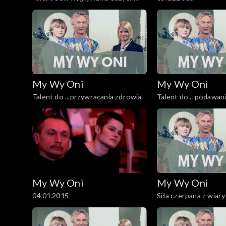
pieniędzy
My Wy Oni
My Wy Oni
Talent do ...przywracania zdrowia
Talent do... podawani
którzy upadli
My Wy Oni
My Wy Oni
04.01.2015
Siła czerpana z wiary