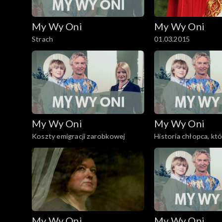
My Wy Oni
My Wy Oni
Strach
01.03.2015
My Wy Oni
My Wy Oni
Koszty emigracji zarobkowej
Historia chłopca, kt
filozofię
My Wy Oni
My Wy Oni