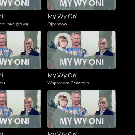
ni
My Wy Oni
achu nad głową
Ojcostwo
ni
My Wy Oni
omu
Wspólnota Cenacolo
ni
My Wy Oni