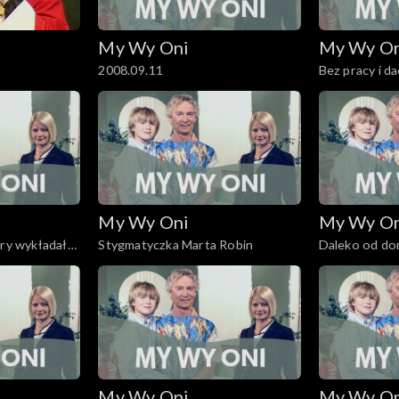
My Wy Oni
My Wy O
2008.09.11
Bez pracy i d
My Wy Oni
My Wy O
óry wykładał
Stygmatyczka Marta Robin
Daleko od d
My Wy Oni
My Wy O