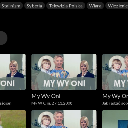
Stalinizm
Syberia
Telewizja Polska
Wiara
Więzienie
My Wy Oni
My Wy O
ścijan
My W Oni. 27.11.2008
Jak radzić sob
najbliższych?