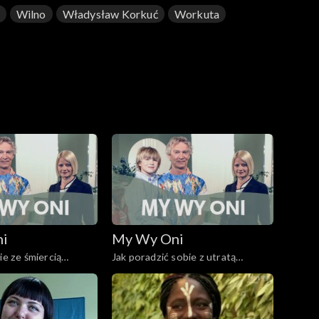
Wilno
Władysław Korkuć
Workuta
ni
My Wy Oni
ie ze śmiercią
Jak poradzić sobie z utratą
dziecka? 20.11.2008