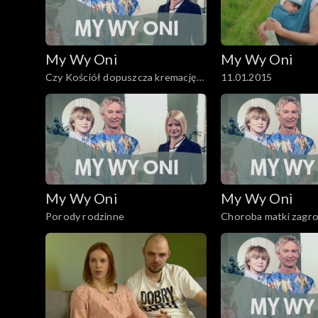
My Wy Oni
My Wy Oni
Czy Kościół dopuszcza kremację
11.01.2015
zwłok? O katolickim pochówku.
My Wy Oni
My Wy Oni
Porody rodzinne
Choroba matki zagro
dziecka