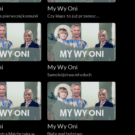
ni
My Wy Oni
e pierwszej komunii
Czy klaps to już przemoc
domowa?
ni
My Wy Oni
Samobójstwa młodych
ni
My Wy Oni
otra Majchrzaka w
Białe małżeństwo