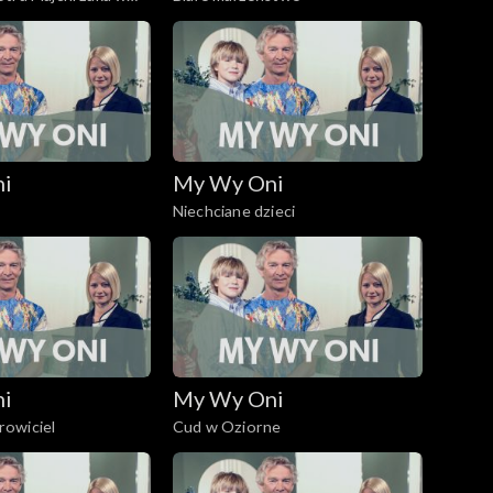
nym
ni
My Wy Oni
Niechciane dzieci
ni
My Wy Oni
owiciel
Cud w Oziorne