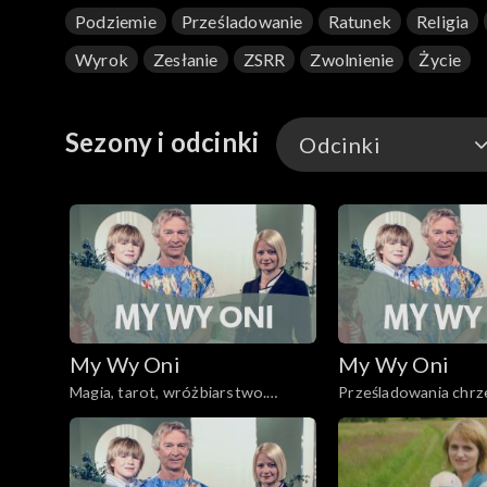
Podziemie
Prześladowanie
Ratunek
Religia
Wyrok
Zesłanie
ZSRR
Zwolnienie
Życie
Sezony i odcinki
Odcinki
Odcinki
My Wy Oni
My Wy Oni
Magia, tarot, wróżbiarstwo.
Prześladowania chrze
13.11.2008