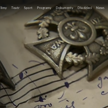
Filmy
Teatr
Sport
Programy
Dokumenty
Dla dzieci
News