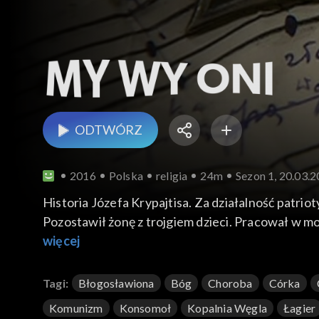
ODTWÓRZ
2016
Polska
religia
24m
Sezon 1, 20.03.
Historia Józefa Krypajtisa. Za działalność patr
Pozostawił żonę z trojgiem dzieci. Pracował w m
w łagrach uratowały go modlitwy córki Joanny, k
więcej
Tagi:
Błogosławiona
Bóg
Choroba
Córka
Komunizm
Konsomoł
Kopalnia Węgla
Łagier