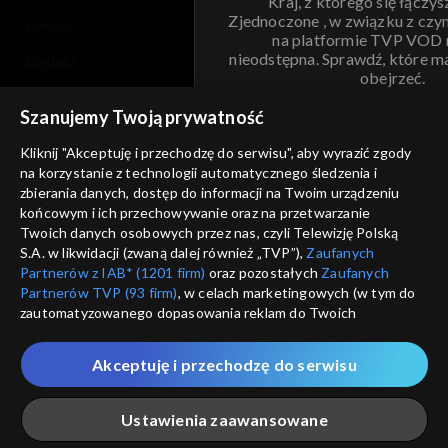
Kraj, z którego się łączys
Zjednoczone , w związku z czy
pomoc
na platformie TVP VOD
nieodstępna. Sprawdź, które m
kontakt
obejrzeć.
voucher
Szanujemy Twoją prywatność
Nie pokazuj pon
dostępność
Kliknij "Akceptuję i przechodzę do serwisu", aby wyrazić zgody
informacje o dostawcy usług
na korzystanie z technologii automatycznego śledzenia i
ANULUJ
SP
zbierania danych, dostęp do informacji na Twoim urządzeniu
końcowym i ich przechowywanie oraz na przetwarzanie
Twoich danych osobowych przez nas, czyli Telewizję Polską
S.A. w likwidacji (zwaną dalej również „TVP”),
Zaufanych
Partnerów z IAB* (1201 firm)
oraz pozostałych
Zaufanych
Partnerów TVP (93 firm)
, w celach marketingowych (w tym do
zautomatyzowanego dopasowania reklam do Twoich
zainteresowań i mierzenia ich skuteczności) i pozostałych,
które wskazujemy poniżej, a także zgody na udostępnianie
Akceptuję i przechodzę do serwisu
przez nas identyfikatora PPID do Google.
Twoje dane osobowe zbierane podczas odwiedzania przez
Ustawienia zaawansowane
Ciebie naszych
poszczególnych serwisów
zwanych dalej
„Portalem”, w tym informacje zapisywane za pomocą