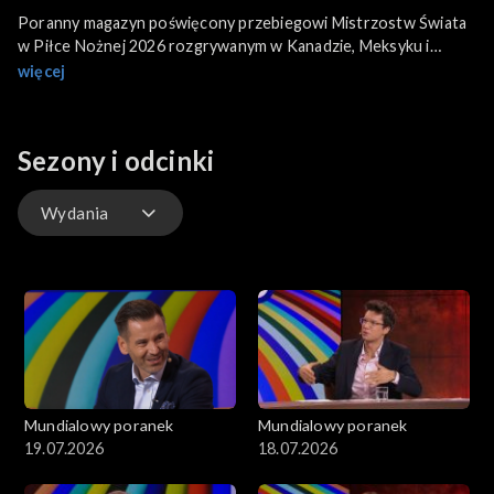
Poranny magazyn poświęcony przebiegowi Mistrzostw Świata
w Piłce Nożnej 2026 rozgrywanym w Kanadzie, Meksyku i
Stanach Zjednoczonych.
więcej
Sezony i odcinki
Wydania
Wydania
Mundialowy poranek
Mundialowy poranek
19.07.2026
18.07.2026