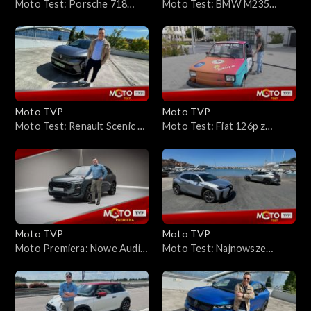
Moto Test: Porsche 718
Moto Test: BMW M235
Cayman GT4 RS – czy to
xDrive Gran Coupe
alternatywa dla 911?
Sprawdzamy, czym zaskakuje
ten supersportowy model
Moto TVP
Moto TVP
Moto Test: Renault Scenic E-
Moto Test: Fiat 126p z
Tech 220 KM Long Range
Wielkiej Wyprawy Maluchów.
Opinie i wrażenia z jazdy
Moto TVP
Moto TVP
Moto Premiera: Nowe Audi
Moto Test: Najnowsze
Q3 2025 – statyczna
modele Lexusa: LBX, UX, NX i
prezentacja, wnętrze,
RX
technologie i dane
techniczne