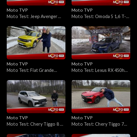
Moto TVP
Moto TVP
Moto Test: Jeep Avenger
Moto Test: Omoda 5 1,6 T-
4xe North Face – miejski
GDi – zaskakuje jakością, ale
Jeep? Tak, ale ma góralskie
mam trochę ale...
geny
Moto TVP
Moto TVP
Moto Test: Fiat Grande
Moto Test: Lexus RX 450h+
Panda Hybrid 1,2 110 KM –
– sprawdzamy zasięg,
miejski hit czy tylko gra na
spalanie, ładowanie i komfort
nostalgii?
największego SUV-a Lexusa z
napędem plug-in
Moto TVP
Moto TVP
Moto Test: Chery Tiggo 8 –
Moto Test: Chery Tiggo 7
test dużego SUV-a w wersji
PHEV – test hybrydy plug-in:
Prestige (7 miejsc): czy
kompaktowy SUV, który