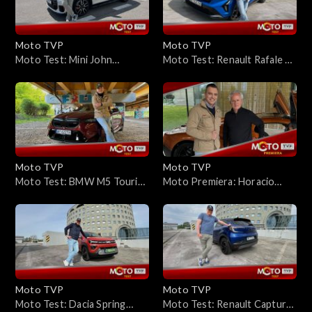
Moto TVP
Moto TVP
Moto Test: Mini John
Moto Test: Renault Rafale E-
Cooper Works na torze –
Tech 4x4 300 KM: Jest jak
testujemy elektryczne i
francuska kuchnia
spalinowe wersje!
Moto TVP
Moto TVP
Moto Test: BMW M5 Touring
Moto Premiera: Horacio
– Czy to już tylko magia
Pagani w Warszawie –
marki?
wywiad o pasji, różnicach z
Ferrari i... szalonych klientach
Moto TVP
Moto TVP
Moto Test: Dacia Spring
Moto Test: Renault Captur