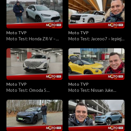
rozczarowuje?
Moto TVP
Moto TVP
Moto Test: Honda ZR-V –
Moto Test: Jaceoo7 – lepiej
niby nie jest ekstrawagancka,
się nauczcie, jak to się
ale przyciąga uwagę
wymawia
Moto TVP
Moto TVP
Moto Test: Omoda 5
Moto Test: Nissan Juke
Premium – czy bogate
Hybrid – kontrowersja to
wyposażenie i niska
jego drugie imię
wystarczą, by podbić polski
rynek?