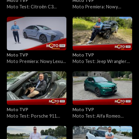
Moto TVP
Moto TVP
Moto Test: Citroën C3
Moto Premiera: Nowy
Aircross Hybrid 145 –
Mercedes-Benz GLC 2026 –
szukamy w nim DNA marki
środek ma imponujący, a co z
resztą? Materiał z premiery!
Moto TVP
Moto TVP
Moto Premiera: Nowy Lexus
Moto Test: Jeep Wrangler
ES – luksus na miarę
Unlimited 4xe 2.0T PHEV 375
przyszłości?
KM
Moto TVP
Moto TVP
Moto Test: Porsche 911
Moto Test: Alfa Romeo
Targa 4 GTS – czy to
Tonale 1.5 Hybrid – ma w
najfajniejsza wersja 911?
sobie DNA, ale czy to DNA
Alfy?