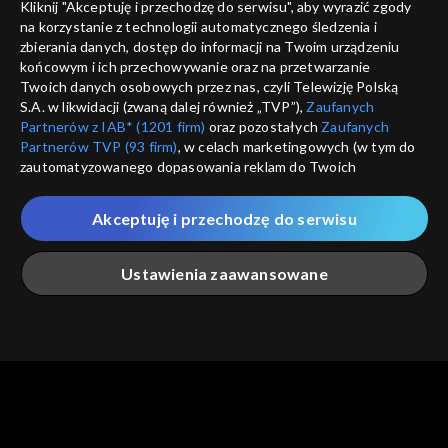
Kliknij "Akceptuję i przechodzę do serwisu", aby wyrazić zgody
na korzystanie z technologii automatycznego śledzenia i
informacje o dostawcy usług
ANULUJ
SP
zbierania danych, dostęp do informacji na Twoim urządzeniu
końcowym i ich przechowywanie oraz na przetwarzanie
Twoich danych osobowych przez nas, czyli Telewizję Polską
S.A. w likwidacji (zwaną dalej również „TVP”),
Zaufanych
Partnerów z IAB* (1201 firm)
oraz pozostałych
Zaufanych
Partnerów TVP (93 firm)
, w celach marketingowych (w tym do
zautomatyzowanego dopasowania reklam do Twoich
zainteresowań i mierzenia ich skuteczności) i pozostałych,
które wskazujemy poniżej, a także zgody na udostępnianie
Akceptuję i przechodzę do serwisu
przez nas identyfikatora PPID do Google.
Twoje dane osobowe zbierane podczas odwiedzania przez
Ustawienia zaawansowane
Ciebie naszych
poszczególnych serwisów
zwanych dalej
„Portalem”, w tym informacje zapisywane za pomocą
technologii takich jak: pliki cookie, sygnalizatory WWW lub
innych podobnych technologii umożliwiających świadczenie
Główna
Szukaj
Moja lista
Na żywo
Więcej
dopasowanych i bezpiecznych usług, personalizację treści
oraz reklam, udostępnianie funkcji mediów społecznościowych
oraz analizowanie ruchu w Internecie.
Twoje dane osobowe zbierane podczas odwiedzania przez
Ciebie
poszczególnych serwisów
na Portalu, takie jak adresy