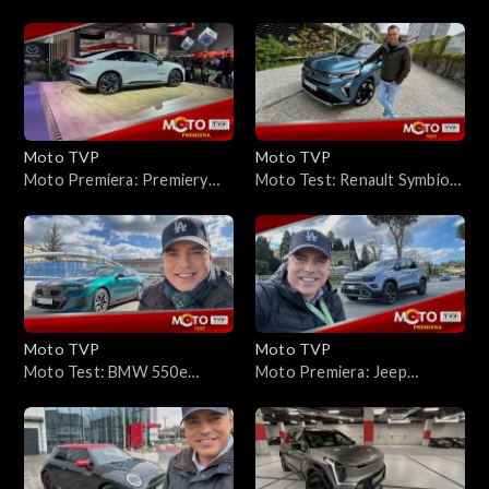
65KM – nowe auto za 36 900
mild hybrid 160 EDC –
zł? Zależy od wersji, ale tak.
testujemy przebój
To możliwe
sprzedażowy Renault po
modernizacji
Moto TVP
Moto TVP
Moto Premiera: Premiery
Moto Test: Renault Symbioz
targów Poznań Motor Show
E-Tech Full Hybrid 145 KM –
2025
samochód który rzuca
przenikliwe spojrzenia
Moto TVP
Moto TVP
Moto Test: BMW 550e
Moto Premiera: Jeep
Touring – jest sporo tańsza
Avenger 4xe – najmniejszy
od M5, ale już piekielnie
Jeep z napędem na obie osie.
szybka. To świetny materiał
Czy ma w sobie terenowe
na tzw. sleepera
geny?