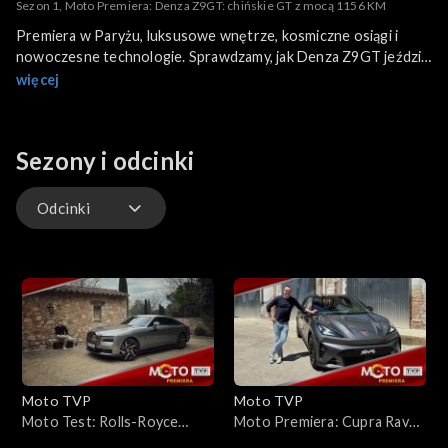
Sezon 1, Moto Premiera: Denza Z9GT: chińskie GT z mocą 1156 KM
Premiera w Paryżu, luksusowe wnętrze, kosmiczne osiągi i
nowoczesne technologie. Sprawdzamy, jak Denza Z9GT jeździ i
czy naprawdę ma argumenty, by zagrozić europejskim markom
więcej
premium.
Sezony i odcinki
Odcinki
Odcinki
Moto TVP
Moto TVP
Moto Test: Rolls-Royce
Moto Premiera: Cupra Raval
Black Badge Spectre – test
VZ. Mały elektryk z dużym