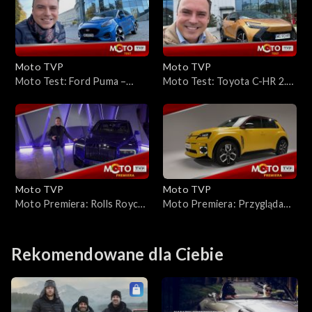
przypadku przerost formy
nad treścią?
Moto TVP
Moto TVP
Moto Test: Ford Puma –
Moto Test: Toyota C-HR 2.0
pełen praktycznych
Hybrid – przyciąga wyglądem,
rozwiązań, ale czy silnik 1.0
ale czy nie rozczarowuje?
to nie za mało?
Moto TVP
Moto TVP
Moto Premiera: Rolls Royce
Moto Premiera: Przyglądamy
Cullinan – najdroższy SUV
się z bliska Renault 5 E-Tech
świata jest dostępny w
Electric
Polsce
Rekomendowane dla Ciebie