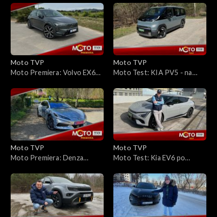
elektrycznego coupé
temperamentem
Moto TVP
Moto TVP
Moto Premiera: Volvo EX60
Moto Test: KIA PV5 - na
– siła spokoju?
trasę? Tak, ale...
Moto TVP
Moto TVP
Moto Premiera: Denza
Moto Test: Kia EV6 po
Z9GT: chińskie GT z mocą
liftingu – czy naprawdę
1156 KM
przejedzie nawet 766 km w
mieście?