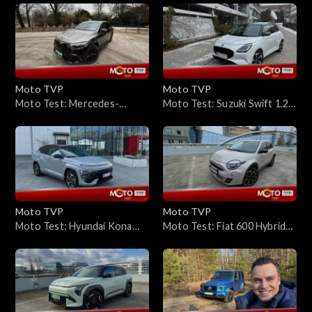
dziecko w samochodzie. Po
jednego z króli kompaktów?
czym? Po oddechu
Moto TVP
Moto TVP
Moto Test: Mercedes-
Moto Test: Suzuki Swift 1.2
Maybach EQS 680 SUV –
MT – stara szkoła w
Cena? Co najmniej milion
nowoczesnym wydaniu
złotych
Moto TVP
Moto TVP
Moto Test: Hyundai Kona
Moto Test: Fiat 600 Hybrid
Hybrid – hybrydowy napęd i
1.2 100 KM – czy jego trzy
oryginalny wygląd to recepta
cylindry nadążają za stylem?
na sukces?