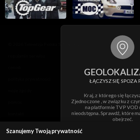
© 2026 Telewizja Polska S.A. w likwidacji
regulamin serwisu
cennik
GEOLOKALIZ
polityka prywatności
ŁĄCZYSZ SIĘ SPOZA 
moje zgody
Kraj, z którego się łączys
Zjednoczone , w związku z czy
pomoc
na platformie TVP VOD
nieodstępna. Sprawdź, które m
kontakt
obejrzeć.
voucher
Szanujemy Twoją prywatność
Nie pokazuj pon
dostępność