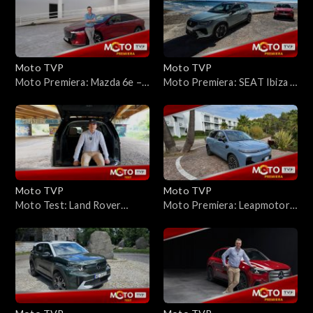
Moto TVP
Moto TVP
Moto Premiera: Mazda 6e –
Moto Premiera: SEAT Ibiza i
elektryczna „szóstka”.
Arona po liftingu 2026 —
Wygląda jak Mazda. Czy
dwa charaktery, jeden cel
jeździ jak Mazda?
Moto TVP
Moto TVP
Moto Test: Land Rover
Moto Premiera: Leapmotor
Discovery D350 —
B10 – pierwsza jazda i szybki
arystokrata, który wciąż
test
potrafi zjechać z asfaltu