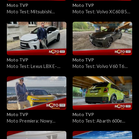
Moto TVP
Moto TVP
Moto Test: Mitsubishi
Moto Test: Volvo XC60 B5
Outlander PHEV 2.4 AT
AWD – miękka hybryda,
4WD 306 KM – jakby
twardy zawodnik. Test
przyleciał z kosmosu
spalania i komfortu
Moto TVP
Moto TVP
Moto Test: Lexus LBX E-
Moto Test: Volvo V60 T6
Four
AWD Plug-in Hybrid –
klasyczne kombi, które nie
nadąża samo za sobą
Moto TVP
Moto TVP
Moto Premiera: Nowy
Moto Test: Abarth 600e
Volkswagen T-Roc –
Scorpionissima – ile jadu jest
pierwsza jazda i test
w elektrycznym skorpionie?