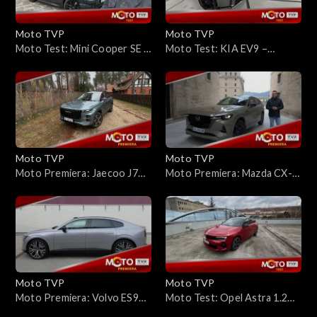
Moto TVP
Moto TVP
Moto Test: Mini Cooper SE –
Moto Test: KIA EV9 –
moim zdaniem elektryczny
Gigantyczna salonka, która
napęd pasuje do niego jak
przyspiesza jak auto
ulał
sportowe. Jaki ma zasięg?
Moto TVP
Moto TVP
Moto Premiera: Jaecoo J7
Moto Premiera: Mazda CX-
Super Hybrid – czy Chińczycy
60 FL – wygląda podobnie do
wymyślą układ hybrydowy na
poprzedniczki, ale to inne
nowo?
auto
Moto TVP
Moto TVP
Moto Premiera: Volvo ES90
Moto Test: Opel Astra 1.2
– wyczuje, gdy zostawisz
Turbo 130 KM – co słychać u