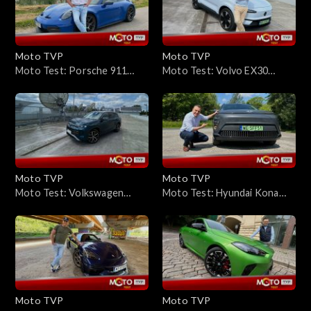
Moto TVP
Moto TVP
Moto Test: Porsche 911
Moto Test: Volvo EX30
GT3 – potrafi upokorzyć
Extended Range 2025 – jak
to jest z tym zasięgiem?
Moto TVP
Moto TVP
Moto Test: Volkswagen
Moto Test: Hyundai Kona
Tayron Elegance 2.0 TDI
Electric 49 kWh –
4MOTION – diesle już nie
kompaktowy EV z dużą
smakują, jak dawniej?
energią z małej baterii
Moto TVP
Moto TVP