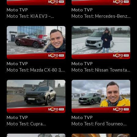
Moto TVP
Moto TVP
Moto Test: KIA EV3 –
Moto Test: Mercedes-Benz
wygląda kosmicznie, ale
G580 EQ – piekło zamarzło?
największe wrażenie robi jej
efektywny napęd
Moto TVP
Moto TVP
Moto Test: Mazda CX-80 3,3
Moto Test: Nissan Townstar
3-Skuactiv D 254 KM – duży
Combi – kanciasty kształt to
SUV i to z Dieslem pod
w tym przypadku atut
maską, czy zakochają się w
nim Polacy?
Moto TVP
Moto TVP
Moto Test: Cupra
Moto Test: Ford Tourneo
Formentor VZ Hybrid –
Courier – czy nadaje się na
wygląda groźnie, czy nie
auto rodzinne?