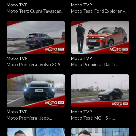
Moto TVP
Moto TVP
Moto Test: Cupra Tavascan
Moto Test: Ford Explorer –
VZ 4Drive – czy to jest
nazwa z przeszłości, auto z
samochód sportowy?
przyszłości?
Moto TVP
Moto TVP
Moto Premiera: Volvo XC90
Moto Premiera: Dacia
po liftingu – jeszcze nie czas
Bigster – nowy gracz na
odchodzić
polskim rynku. Osiągnie
sukces?
Moto TVP
Moto TVP
Moto Premiera: Jeep
Moto Test: MG HS –
Avenger 4xe – Czy napęd na
Brytyjska marka w chińskiej
cztery koła to w tym
odsłonie