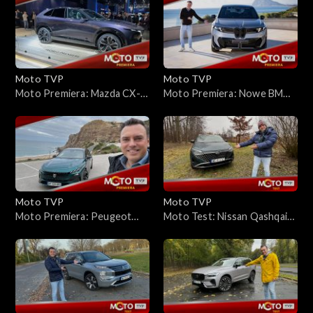
„prestiż” idzie tu w parze z
potrafi zirytować, ale ma też
praktyką?
zalety
Moto TVP
Moto TVP
Moto Premiera: Mazda CX-
Moto Premiera: Nowe BMW
6e – nowy elektryczny SUV
iX3 (Neue Klasse): 805 km
Mazdy z Chin. Zasięg do 610
zasięgu i ładowanie z mocą
km i ładowanie 195 kW
400 kW – sprawdziłem je na
torze Ascari!
Moto TVP
Moto TVP
Moto Premiera: Peugeot
Moto Test: Nissan Qashqai
308 po liftingu – zmiany
e-Power 190 KM – jeździ jak
wyszły mu na lepsze
elektryk, ale silnik żyje
własnym życiem