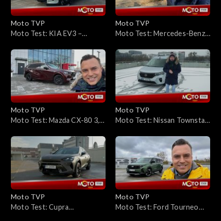
Moto TVP
Moto TVP
Moto Test: KIA EV3 –
Moto Test: Mercedes-Benz
wygląda kosmicznie, ale
G580 EQ – piekło zamarzło?
największe wrażenie robi jej
efektywny napęd
Moto TVP
Moto TVP
Moto Test: Mazda CX-80 3,3
Moto Test: Nissan Townstar
3-Skuactiv D 254 KM – duży
Combi – kanciasty kształt to
SUV i to z Dieslem pod
w tym przypadku atut
maską, czy zakochają się w
nim Polacy?
Moto TVP
Moto TVP
Moto Test: Cupra
Moto Test: Ford Tourneo
Formentor VZ Hybrid –
Courier – czy nadaje się na