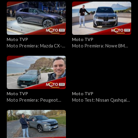
Prestige (7 miejsc): czy
kompaktowy SUV, który
„prestiż” idzie tu w parze z
potrafi zirytować, ale ma też
praktyką?
zalety
Moto TVP
Moto TVP
Moto Premiera: Mazda CX-
Moto Premiera: Nowe BMW
6e – nowy elektryczny SUV
iX3 (Neue Klasse): 805 km
Mazdy z Chin. Zasięg do 610
zasięgu i ładowanie z mocą
km i ładowanie 195 kW
400 kW – sprawdziłem je na
torze Ascari!
Moto TVP
Moto TVP
Moto Premiera: Peugeot
Moto Test: Nissan Qashqai
308 po liftingu – zmiany
e-Power 190 KM – jeździ jak
wyszły mu na lepsze
elektryk, ale silnik żyje
własnym życiem