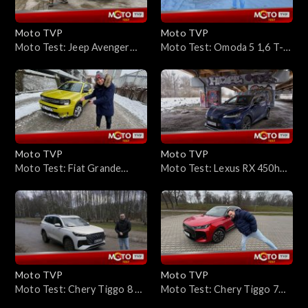
Moto TVP
Moto TVP
Moto Test: Jeep Avenger
Moto Test: Omoda 5 1,6 T-
4xe North Face – miejski
GDi – zaskakuje jakością, ale
Jeep? Tak, ale ma góralskie
mam trochę ale...
geny
Moto TVP
Moto TVP
Moto Test: Fiat Grande
Moto Test: Lexus RX 450h+
Panda Hybrid 1,2 110 KM –
– sprawdzamy zasięg,
miejski hit czy tylko gra na
spalanie, ładowanie i komfort
nostalgii?
największego SUV-a Lexusa z
napędem plug-in
Moto TVP
Moto TVP
Moto Test: Chery Tiggo 8 –
Moto Test: Chery Tiggo 7
test dużego SUV-a w wersji
PHEV – test hybrydy plug-in: