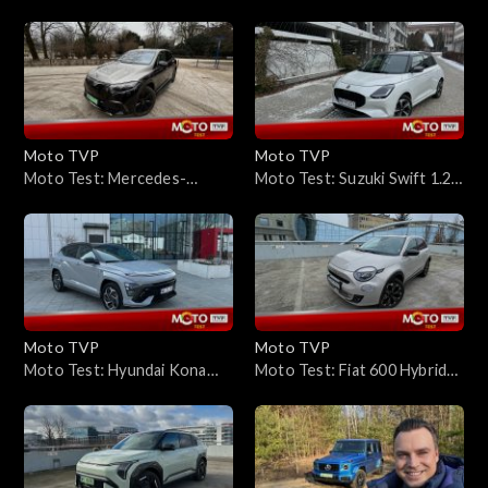
– wyczuje, gdy zostawisz
Turbo 130 KM – co słychać u
dziecko w samochodzie. Po
jednego z króli kompaktów?
czym? Po oddechu
Moto TVP
Moto TVP
Moto Test: Mercedes-
Moto Test: Suzuki Swift 1.2
Maybach EQS 680 SUV –
MT – stara szkoła w
Cena? Co najmniej milion
nowoczesnym wydaniu
złotych
Moto TVP
Moto TVP
Moto Test: Hyundai Kona
Moto Test: Fiat 600 Hybrid
Hybrid – hybrydowy napęd i
1.2 100 KM – czy jego trzy
oryginalny wygląd to recepta
cylindry nadążają za stylem?
na sukces?