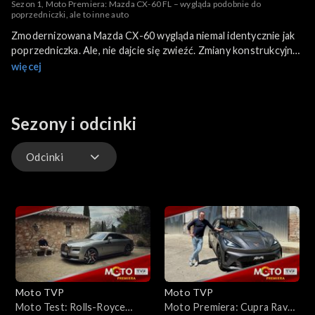
Sezon 1, Moto Premiera: Mazda CX-60 FL – wygląda podobnie do
poprzedniczki, ale to inne auto
Zmodernizowana Mazda CX-60 wygląda niemal identycznie jak
poprzedniczka. Ale, nie dajcie się zwieźć. Zmiany konstrukcyjne,
które przeprowadzono są istotne m.in. dla prowadzenia
więcej
samochodu. Zapraszamy na materiał, zrobiony podczas
pierwszych jazd w Hiszpanii.
Sezony i odcinki
Odcinki
Odcinki
Moto TVP
Moto TVP
Moto Test: Rolls-Royce
Moto Premiera: Cupra Raval