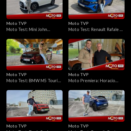
techniczne
Moto TVP
Moto TVP
Moto Test: Mini John
Moto Test: Renault Rafale E-
Cooper Works na torze –
Tech 4x4 300 KM: Jest jak
testujemy elektryczne i
francuska kuchnia
spalinowe wersje!
Moto TVP
Moto TVP
Moto Test: BMW M5 Touring
Moto Premiera: Horacio
– Czy to już tylko magia
Pagani w Warszawie –
marki?
wywiad o pasji, różnicach z
Ferrari i... szalonych klientach
Moto TVP
Moto TVP