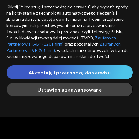
dostępność
Kliknij "Akceptuję i przechodzę do serwisu", aby wyrazić zgody
na korzystanie z technologii automatycznego śledzenia i
informacje o dostawcy usług
ANULUJ
SP
zbierania danych, dostęp do informacji na Twoim urządzeniu
końcowym i ich przechowywanie oraz na przetwarzanie
Twoich danych osobowych przez nas, czyli Telewizję Polską
S.A. w likwidacji (zwaną dalej również „TVP”),
Zaufanych
Partnerów z IAB* (1201 firm)
oraz pozostałych
Zaufanych
Partnerów TVP (93 firm)
, w celach marketingowych (w tym do
zautomatyzowanego dopasowania reklam do Twoich
zainteresowań i mierzenia ich skuteczności) i pozostałych,
które wskazujemy poniżej, a także zgody na udostępnianie
Akceptuję i przechodzę do serwisu
przez nas identyfikatora PPID do Google.
Twoje dane osobowe zbierane podczas odwiedzania przez
Ustawienia zaawansowane
Ciebie naszych
poszczególnych serwisów
zwanych dalej
„Portalem”, w tym informacje zapisywane za pomocą
technologii takich jak: pliki cookie, sygnalizatory WWW lub
innych podobnych technologii umożliwiających świadczenie
Główna
Szukaj
Moja lista
Na żywo
Więcej
dopasowanych i bezpiecznych usług, personalizację treści
oraz reklam, udostępnianie funkcji mediów społecznościowych
oraz analizowanie ruchu w Internecie.
Twoje dane osobowe zbierane podczas odwiedzania przez