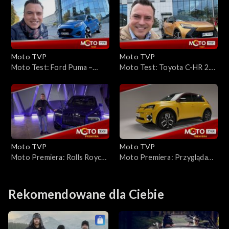
przypadku przerost formy
nad treścią?
Moto TVP
Moto TVP
Moto Test: Ford Puma –
Moto Test: Toyota C-HR 2.0
pełen praktycznych
Hybrid – przyciąga wyglądem,
rozwiązań, ale czy silnik 1.0
ale czy nie rozczarowuje?
to nie za mało?
Moto TVP
Moto TVP
Moto Premiera: Rolls Royce
Moto Premiera: Przyglądamy
Cullinan – najdroższy SUV
się z bliska Renault 5 E-Tech
świata jest dostępny w
Electric
Polsce
Rekomendowane dla Ciebie