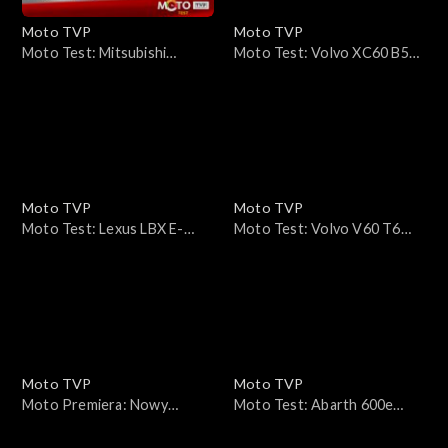
Moto TVP
Moto TVP
Moto Test: Mitsubishi
Moto Test: Volvo XC60 B5
Outlander PHEV 2.4 AT
AWD – miękka hybryda,
4WD 306 KM – jakby
twardy zawodnik. Test
przyleciał z kosmosu
spalania i komfortu
Moto TVP
Moto TVP
Moto Test: Lexus LBX E-
Moto Test: Volvo V60 T6
Four
AWD Plug-in Hybrid –
klasyczne kombi, które nie
nadąża samo za sobą
Moto TVP
Moto TVP
Moto Premiera: Nowy
Moto Test: Abarth 600e
Volkswagen T-Roc –
Scorpionissima – ile jadu jest
pierwsza jazda i test
w elektrycznym skorpionie?