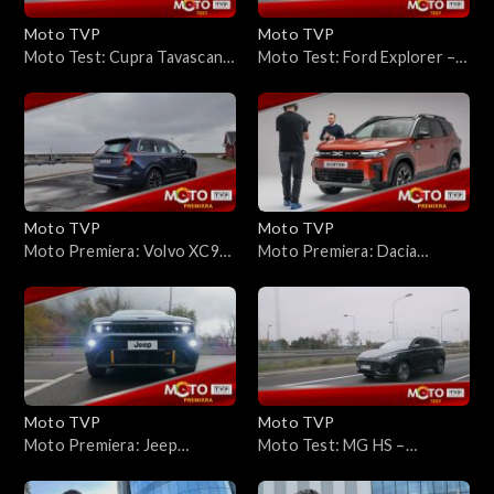
Moto TVP
Moto TVP
Moto Test: Cupra Tavascan
Moto Test: Ford Explorer –
VZ 4Drive – czy to jest
nazwa z przeszłości, auto z
samochód sportowy?
przyszłości?
Moto TVP
Moto TVP
Moto Premiera: Volvo XC90
Moto Premiera: Dacia
po liftingu – jeszcze nie czas
Bigster – nowy gracz na
odchodzić
polskim rynku. Osiągnie
sukces?
Moto TVP
Moto TVP
Moto Premiera: Jeep
Moto Test: MG HS –
Avenger 4xe – Czy napęd na
Brytyjska marka w chińskiej
cztery koła to w tym
odsłonie