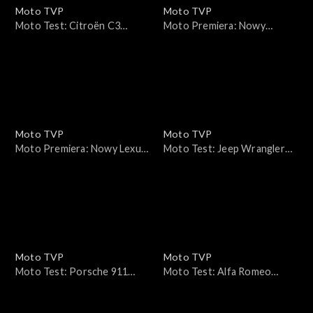
Moto TVP
Moto TVP
Moto Test: Citroën C3
Moto Premiera: Nowy
Aircross Hybrid 145 –
Mercedes-Benz GLC 2026 –
szukamy w nim DNA marki
środek ma imponujący, a co z
resztą? Materiał z premiery!
Moto TVP
Moto TVP
Moto Premiera: Nowy Lexus
Moto Test: Jeep Wrangler
ES – luksus na miarę
Unlimited 4xe 2.0T PHEV 375
przyszłości?
KM
Moto TVP
Moto TVP
Moto Test: Porsche 911
Moto Test: Alfa Romeo
Targa 4 GTS – czy to
Tonale 1.5 Hybrid – ma w
najfajniejsza wersja 911?
sobie DNA, ale czy to DNA