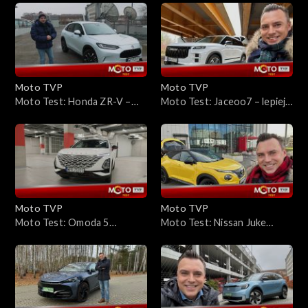
wygląda groźnie, czy nie
auto rodzinne?
rozczarowuje?
Moto TVP
Moto TVP
Moto Test: Honda ZR-V –
Moto Test: Jaceoo7 – lepiej
niby nie jest ekstrawagancka,
się nauczcie, jak to się
ale przyciąga uwagę
wymawia
Moto TVP
Moto TVP
Moto Test: Omoda 5
Moto Test: Nissan Juke
Premium – czy bogate
Hybrid – kontrowersja to
wyposażenie i niska
jego drugie imię
wystarczą, by podbić polski
rynek?