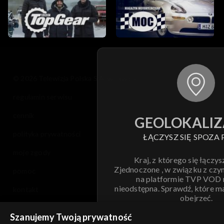
© 2026 Telewizja Polska S.A. w likwidacji
regulamin serwisu
cennik
GEOLOKALIZ
polityka prywatności
ŁĄCZYSZ SIĘ SPOZA 
moje zgody
Kraj, z którego się łączys
Zjednoczone , w związku z czy
pomoc
na platformie TVP VOD
nieodstępna. Sprawdź, które m
kontakt
obejrzeć.
voucher
Szanujemy Twoją prywatność
Nie pokazuj pon