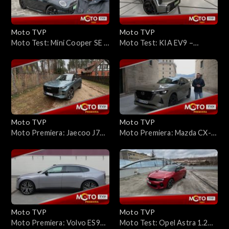
Moto TVP
Moto TVP
Moto Test: Mini Cooper SE –
Moto Test: KIA EV9 –
moim zdaniem elektryczny
Gigantyczna salonka, która
napęd pasuje do niego jak
przyspiesza jak auto
ulał
sportowe. Jaki ma zasięg?
Moto TVP
Moto TVP
Moto Premiera: Jaecoo J7
Moto Premiera: Mazda CX-
Super Hybrid – czy Chińczycy
60 FL – wygląda podobnie do
wymyślą układ hybrydowy na
poprzedniczki, ale to inne
nowo?
auto
Moto TVP
Moto TVP
Moto Premiera: Volvo ES90
Moto Test: Opel Astra 1.2