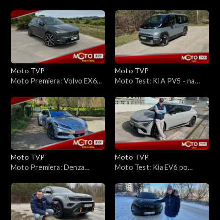
Black Badge Spectre – test
VZ. Mały elektryk z dużym
elektrycznego coupé
temperamentem
Moto TVP
Moto TVP
Moto Premiera: Volvo EX60
Moto Test: KIA PV5 - na
– siła spokoju?
trasę? Tak, ale...
Moto TVP
Moto TVP
Moto Premiera: Denza
Moto Test: Kia EV6 po
Z9GT: chińskie GT z mocą
liftingu – czy naprawdę
1156 KM
przejedzie nawet 766 km w
mieście?