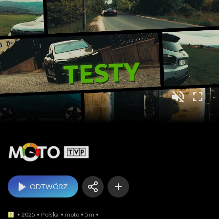
Moto TVP
ODTWÓRZ
2025
Polska
moto
5m