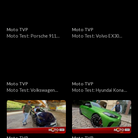
Alfy?
Moto TVP
Moto TVP
Moto Test: Porsche 911
Moto Test: Volvo EX30
GT3 – potrafi upokorzyć
Extended Range 2025 – jak
to jest z tym zasięgiem?
Moto TVP
Moto TVP
Moto Test: Volkswagen
Moto Test: Hyundai Kona
Tayron Elegance 2.0 TDI
Electric 49 kWh –
4MOTION – diesle już nie
kompaktowy EV z dużą
smakują, jak dawniej?
energią z małej baterii
Moto TVP
Moto TVP