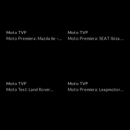
Moto TVP
Moto TVP
Moto Premiera: Mazda 6e –
Moto Premiera: SEAT Ibiza i
elektryczna „szóstka”.
Arona po liftingu 2026 —
Wygląda jak Mazda. Czy
dwa charaktery, jeden cel
jeździ jak Mazda?
Moto TVP
Moto TVP
Moto Test: Land Rover
Moto Premiera: Leapmotor
Discovery D350 —
B10 – pierwsza jazda i szybki
arystokrata, który wciąż
test
potrafi zjechać z asfaltu