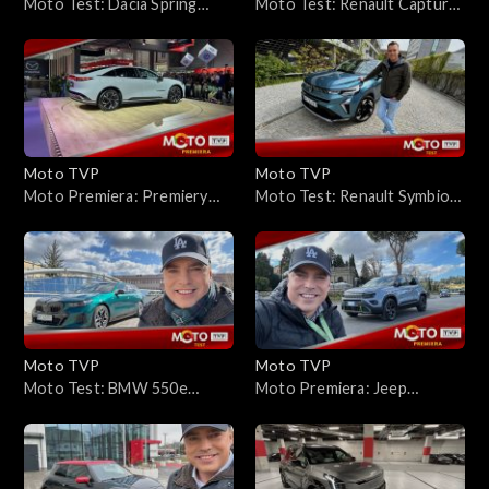
Moto Test: Dacia Spring
Moto Test: Renault Captur
65KM – nowe auto za 36 900
mild hybrid 160 EDC –
zł? Zależy od wersji, ale tak.
testujemy przebój
To możliwe
sprzedażowy Renault po
modernizacji
Moto TVP
Moto TVP
Moto Premiera: Premiery
Moto Test: Renault Symbioz
targów Poznań Motor Show
E-Tech Full Hybrid 145 KM –
2025
samochód który rzuca
przenikliwe spojrzenia
Moto TVP
Moto TVP
Moto Test: BMW 550e
Moto Premiera: Jeep
Touring – jest sporo tańsza
Avenger 4xe – najmniejszy
od M5, ale już piekielnie
Jeep z napędem na obie osie.
szybka. To świetny materiał
Czy ma w sobie terenowe
na tzw. sleepera
geny?