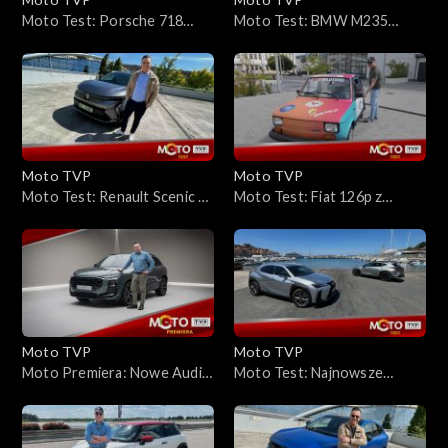
Moto Test: Porsche 718
Moto Test: BMW M235
Cayman GT4 RS – czy to
xDrive Gran Coupe
alternatywa dla 911?
Sprawdzamy, czym zaskakuje
ten supersportowy model
Moto TVP
Moto TVP
Moto Test: Renault Scenic E-
Moto Test: Fiat 126p z
Tech 220 KM Long Range
Wielkiej Wyprawy Maluchów.
Opinie i wrażenia z jazdy
Moto TVP
Moto TVP
Moto Premiera: Nowe Audi
Moto Test: Najnowsze
Q3 2025 – statyczna
modele Lexusa: LBX, UX, NX i
prezentacja, wnętrze,
RX
technologie i dane