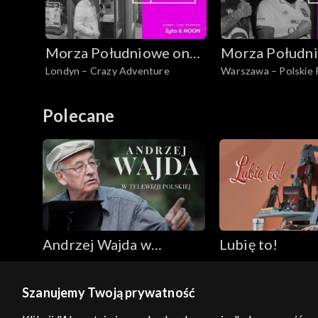
Morza Południowe on
Morza Połudn
Londyn – Crazy Adventure
Warszawa – Polskie
Tour
Tour
Polecane
Andrzej Wajda w
Lubię to!
Telewizji Polskiej
Szanujemy Twoją prywatność
© 2026 Telewizja Polska S.A. w likwidacji