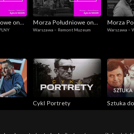
iowe on
Morza Południowe on
Morza Po
 PLNY
Warszawa – Remont Muzeum
Warszawa – Wa
Tour
Tour
przeszłością
Cykl Portrety
Sztuka d