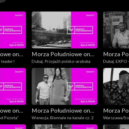
iowe on
Morza Południowe on
Morza Po
 leader!
Dubaj. Przyjaźń polsko-arabska
Dubaj. EXPO – 
Tour
Tour
iowe on
Morza Południowe on
Morza Po
d Pezeta”
Wenecja. Biennale na kanale cz. 2
Warszawa/So
Tour
Tour