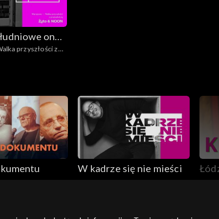
łudniowe on
lka przyszłości z
okumentu
W kadrze się nie mieści
Łódź