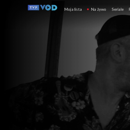
Morza Południowe on
Moja lista
Na żywo
Seriale