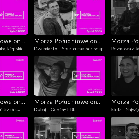
iowe on
Morza Południowe on
Morza Po
ka, kiepskie
Dwumiasto – Sour cucamber soup
Rozmowa z J
Tour
Tour
Modzelewskim
iowe on
Morza Południowe on
Morza Po
ć trzeba
Dubaj – Gonimy PRL
Łódź – Najwi
Tour
Tour
gwiazd