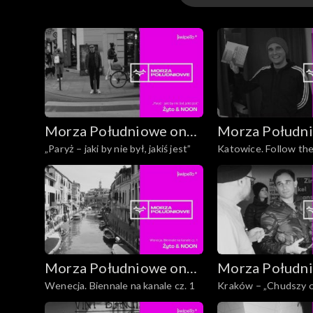
Odcinki
Morza Południowe on
Morza Połudn
„Paryż – jaki by nie był, jakiś jest”
Katowice. Follow the
Tour
Tour
Morza Południowe on
Morza Połudn
Wenecja. Biennale na kanale cz. 1
Kraków – „Chudszy o
Tour
Tour