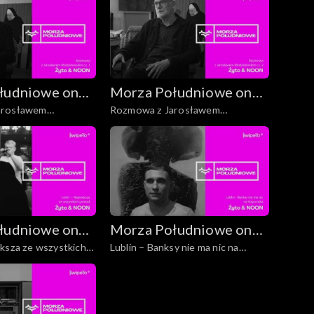
łudniowe on
Morza Południowe on
arosławem
Rozmowa z Jarosławem
Tour
 cz. 1
Modzelewskim cz. 2
łudniowe on
Morza Południowe on
ększa ze wszystkich
Lublin – Banksy nie ma nic na
Tour
Koguciuka