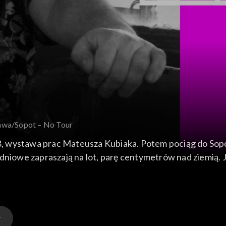
awa/Sopot – No Tour
, wystawa prac Mateusza Kubiaka. Potem pociąg do Sop
udniowe zapraszają na lot, parę centymetrów nad ziemią.
T-307.500.800-9 - 0:57