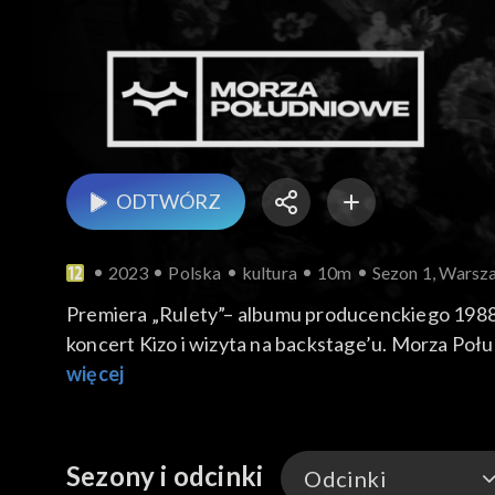
ODTWÓRZ
2023
Polska
kultura
10m
Sezon 1, Warsz
Premiera „Rulety”– albumu producenckiego 1988
koncert Kizo i wizyta na backstage’u. Morza Poł
więcej
Lista utworów wykorzystana w programie:
ŻYTO/NOON - „Ladk Zdrj” - Nr ZAiKS 6016773 / 
Łączny czas programu: 9:48
Sezony i odcinki
Odcinki