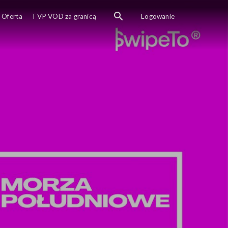
Oferta
TVP VOD za granicą
Logowanie