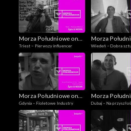
Morza Południowe on
Morza Połudn
Triest – Pierwszy influencer
Wiedeń – Dobra sztu
Tour
Tour
życie
Morza Południowe on
Morza Połudn
Gdynia – Fioletowe Industry
Dubaj – Na przyszłoś
Tour
Tour
trochę poczekać