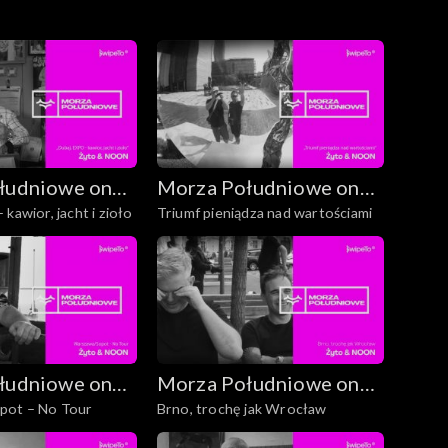
łudniowe on
Morza Południowe on
kawior, jacht i zioło
Triumf pieniądza nad wartościami
Tour
łudniowe on
Morza Południowe on
pot – No Tour
Brno, trochę jak Wrocław
Tour