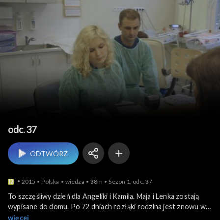
Moje 600 gramów sz
odc. 37
ODTWÓRZ
2015
Polska
wiedza
38m
Sezon 1, odc. 37
To szczęśliwy dzień dla Angeliki i Kamila. Maja i Lenka zostają
wypisane do domu. Po 72 dniach rozłąki rodzina jest znowu w
komplecie. Stan zdrowia trojaczków, Antka, Kuby i Franka,
więcej