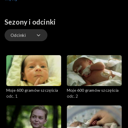
systematycznie się poprawia. Maleństwa już wkrótce będą
mogły opuścić szpital. Przemysław i Elżbieta, rodzice Amelki,
mają nadzieję, ze ich córeczka nie będzie musiała być
Sezony i odcinki
operowana. Z niepokojem oczekują na wyniki badań jej
przewodu pokarmowego.
Odcinki
Odcinki
Moje 600 gramów szczęścia
Moje 600 gramów szczęścia
odc. 1
odc. 2