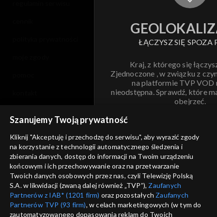
regulamin serwisu
cennik
GEOLOKALIZ
polityka prywatności
ŁĄCZYSZ SIĘ SPOZA 
moje zgody
Kraj, z którego się łączys
Zjednoczone , w związku z czy
pomoc
na platformie TVP VOD
nieodstępna. Sprawdź, które m
kontakt
obejrzeć.
voucher
Szanujemy Twoją prywatność
Nie pokazuj pon
dostępność
Kliknij "Akceptuję i przechodzę do serwisu", aby wyrazić zgody
na korzystanie z technologii automatycznego śledzenia i
informacje o dostawcy usług
ANULUJ
SP
zbierania danych, dostęp do informacji na Twoim urządzeniu
końcowym i ich przechowywanie oraz na przetwarzanie
Twoich danych osobowych przez nas, czyli Telewizję Polską
S.A. w likwidacji (zwaną dalej również „TVP”),
Zaufanych
Partnerów z IAB* (1201 firm)
oraz pozostałych
Zaufanych
Partnerów TVP (93 firm)
, w celach marketingowych (w tym do
zautomatyzowanego dopasowania reklam do Twoich