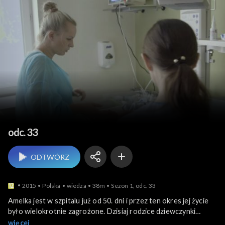
Moje 600 gramów sz
odc. 33
ODTWÓRZ
2015
Polska
wiedza
38m
Sezon 1, odc. 33
Amelka jest w szpitalu już od 50. dni i przez ten okres jej życie
było wielokrotnie zagrożone. Dzisiaj rodzice dziewczynki
zostają przepełnieni nową falą nadziei i optymizmu. Praca
więcej