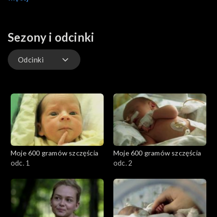
układu pokarmowego maleństwa nareszcie zaczyna się
poprawiać. Na Ewę i Mateusza - rodziców trojaczków czeka w
szpitalu miła niespodzianka.
Sezony i odcinki
Odcinki
Odcinki
Moje 600 gramów szczęścia
Moje 600 gramów szczęścia
odc. 1
odc. 2