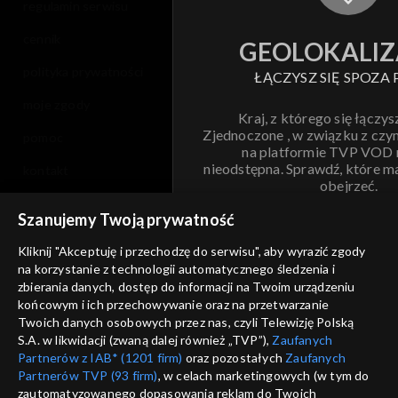
regulamin serwisu
cennik
GEOLOKALIZ
polityka prywatności
ŁĄCZYSZ SIĘ SPOZA 
moje zgody
Kraj, z którego się łączys
Zjednoczone , w związku z czy
pomoc
na platformie TVP VOD
nieodstępna. Sprawdź, które m
kontakt
obejrzeć.
voucher
Szanujemy Twoją prywatność
Nie pokazuj pon
dostępność
Kliknij "Akceptuję i przechodzę do serwisu", aby wyrazić zgody
na korzystanie z technologii automatycznego śledzenia i
informacje o dostawcy usług
ANULUJ
SP
zbierania danych, dostęp do informacji na Twoim urządzeniu
końcowym i ich przechowywanie oraz na przetwarzanie
Twoich danych osobowych przez nas, czyli Telewizję Polską
S.A. w likwidacji (zwaną dalej również „TVP”),
Zaufanych
Partnerów z IAB* (1201 firm)
oraz pozostałych
Zaufanych
Partnerów TVP (93 firm)
, w celach marketingowych (w tym do
zautomatyzowanego dopasowania reklam do Twoich