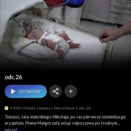
Moje 600 gramów sz
odc. 26
ODTWÓRZ
2015
Polska
wiedza
36m
Sezon 1, odc. 26
Tobiasz, tata maleńkiego Mikołaja, po raz pierwszy odwiedza go
w szpitalu. Mama Małgorzata wciąż odpoczywa po trudnym
porodzie. Nieco zagubiony Tobiasz uczy się jak rozmawiać ze
więcej