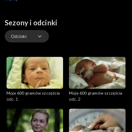
swoim synem. Okazuje się, że dotyk rąk i słowa ojcowskiej
miłości mogą sprawić bardzo wiele – Mikołaj przestaje płakać.
Sezony i odcinki
Odcinki
Odcinki
Moje 600 gramów szczęścia
Moje 600 gramów szczęścia
odc. 1
odc. 2