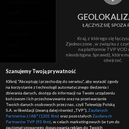
regulamin serwisu
cennik
GEOLOKALIZ
polityka prywatności
ŁĄCZYSZ SIĘ SPOZA 
moje zgody
Kraj, z którego się łączys
Zjednoczone , w związku z czy
pomoc
na platformie TVP VOD
nieodstępna. Sprawdź, które m
kontakt
obejrzeć.
voucher
Szanujemy Twoją prywatność
Nie pokazuj pon
dostępność
Kliknij "Akceptuję i przechodzę do serwisu", aby wyrazić zgody
na korzystanie z technologii automatycznego śledzenia i
informacje o dostawcy usług
ANULUJ
SP
zbierania danych, dostęp do informacji na Twoim urządzeniu
końcowym i ich przechowywanie oraz na przetwarzanie
Twoich danych osobowych przez nas, czyli Telewizję Polską
S.A. w likwidacji (zwaną dalej również „TVP”),
Zaufanych
Partnerów z IAB* (1201 firm)
oraz pozostałych
Zaufanych
Partnerów TVP (93 firm)
, w celach marketingowych (w tym do
zautomatyzowanego dopasowania reklam do Twoich