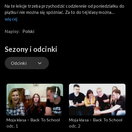
Na te lekcje trzeba przychodzić codziennie od poniedziałku do
piątku i nie można się spóźniać. Za to do tej klasy można
zaprosić rodzinę i przyjaciół. Dziś wizyta w Warszawie.
więcej
Kapitanem jest Wiktor, obok żona, starszy syn Samuel i
najmłodszy Nikodem. Jak przygotowali się do zajęć?
Napisy:
Polski
Sezony i odcinki
Odcinki
Odcinki
Moja klasa – Back To School
Moja klasa – Back To School
odc. 1
odc. 2