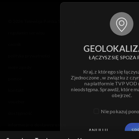
© 2026 Telewizja Polska S.A. w likwidacji
regulamin serwisu
cennik
GEOLOKALIZ
polityka prywatności
ŁĄCZYSZ SIĘ SPOZA 
moje zgody
Kraj, z którego się łączys
Zjednoczone , w związku z czy
pomoc
na platformie TVP VOD
nieodstępna. Sprawdź, które m
kontakt
obejrzeć.
voucher
Nie pokazuj pon
dostępność
informacje o dostawcy usług
ANULUJ
SP