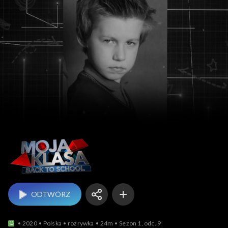
Moja klasa – Back T
ODTWÓRZ
2020
Polska
rozrywka
24m
Sezon 1, odc. 9