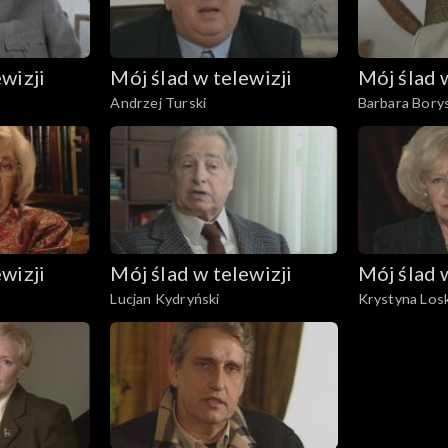
wizji
Mój ślad w telewizji
Mój ślad 
Andrzej Turski
Barbara Bory
wizji
Mój ślad w telewizji
Mój ślad 
Lucjan Kydryński
Krystyna Los