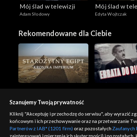
Mój ślad w telewizji
Mój ślad w tele
Adam Słodowy
Edyta Wojtczak
Rekomendowane dla Ciebie
Szanujemy Twoją prywatność
© 2026 Telewizja Polska S.A. w likwidacji
Kliknij "Akceptuję i przechodzę do serwisu", aby wyrazić z
końcowym i ich przechowywanie oraz na przetwarzanie Twoic
regulamin serwisu
cennik
polityka prywatności
Partnerów z IAB* (1201 firm)
oraz pozostałych
Zaufanych 
GEOLOKALIZA
zainteresowań i mierzenia ich skuteczności) i pozostałych,