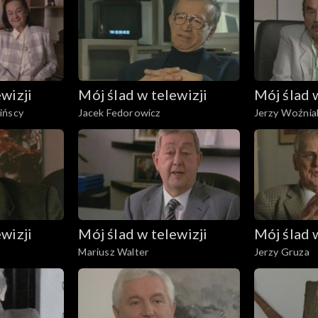
wizji
Mój ślad w telewizji
Mój ślad 
ińscy
Jacek Fedorowicz
Jerzy Woźnia
wizji
Mój ślad w telewizji
Mój ślad 
Mariusz Walter
Jerzy Gruza