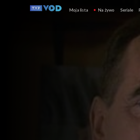
Mój ślad w telewizji
Moja lista
Na żywo
Seriale