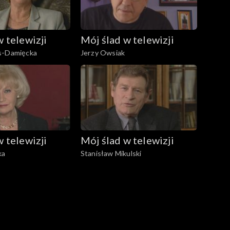
w telewizji
Mój ślad w telewizji
s-Damięcka
Jerzy Owsiak
w telewizji
Mój ślad w telewizji
ka
Stanisław Mikulski