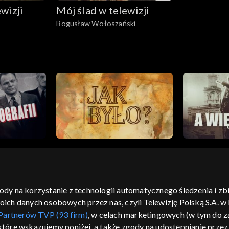
wizji
Mój ślad w telewizji
Bogusław Wołoszański
gody na korzystanie z technologii automatycznego śledzenia i z
h danych osobowych przez nas, czyli Telewizję Polską S.A. w l
moje zgody
pomoc
kontakt
voucher
dostępno
Partnerów TVP (93 firm)
, w celach marketingowych (w tym do
CJA
 które wskazujemy poniżej, a także zgody na udostępnianie prze