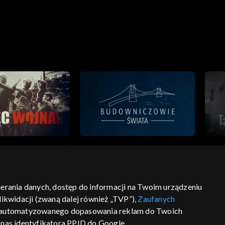
bierania danych, dostęp do informacji na Twoim urządzeniu
ikwidacji (zwaną dalej również „TVP”),
Zaufanych
ść
informacje o dostawcy usług
 zautomatyzowanego dopasowania reklam do Twoich
z nas identyfikatora PPID do Google.