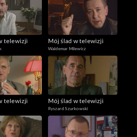
w telewizji
Mój ślad w telewizji
k
Waldemar Milewicz
w telewizji
Mój ślad w telewizji
Ryszard Szurkowski