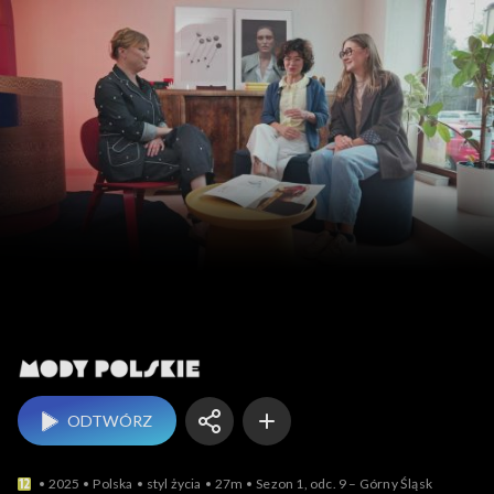
Mody polskie
ODTWÓRZ
2025
Polska
styl życia
27m
Sezon 1, odc. 9 – Górny Śląsk