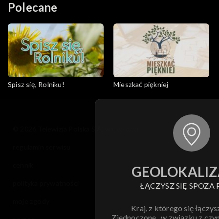
Polecane
Spisz się, Rolniku!
Mieszkać piękniej
© 2026 Telewizja Polska S.A. w likwidacji
regulamin serwisu
cennik
GEOLOKALIZ
polityka prywatności
ŁĄCZYSZ SIĘ SPOZA 
moje zgody
Kraj, z którego się łączys
Zjednoczone , w związku z czy