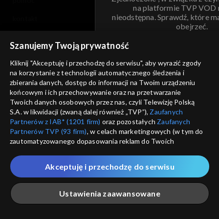
pomoc
na platformie TVP VOD
nieodstępna. Sprawdź, które m
kontakt
obejrzeć.
voucher
Szanujemy Twoją prywatność
Nie pokazuj pon
dostępność
Kliknij "Akceptuję i przechodzę do serwisu", aby wyrazić zgody
na korzystanie z technologii automatycznego śledzenia i
informacje o dostawcy usług
ANULUJ
SP
zbierania danych, dostęp do informacji na Twoim urządzeniu
końcowym i ich przechowywanie oraz na przetwarzanie
Twoich danych osobowych przez nas, czyli Telewizję Polską
S.A. w likwidacji (zwaną dalej również „TVP”),
Zaufanych
Partnerów z IAB* (1201 firm)
oraz pozostałych
Zaufanych
Partnerów TVP (93 firm)
, w celach marketingowych (w tym do
zautomatyzowanego dopasowania reklam do Twoich
zainteresowań i mierzenia ich skuteczności) i pozostałych,
które wskazujemy poniżej, a także zgody na udostępnianie
Akceptuję i przechodzę do serwisu
przez nas identyfikatora PPID do Google.
Twoje dane osobowe zbierane podczas odwiedzania przez
Ustawienia zaawansowane
Ciebie naszych
poszczególnych serwisów
zwanych dalej
„Portalem”, w tym informacje zapisywane za pomocą
technologii takich jak: pliki cookie, sygnalizatory WWW lub