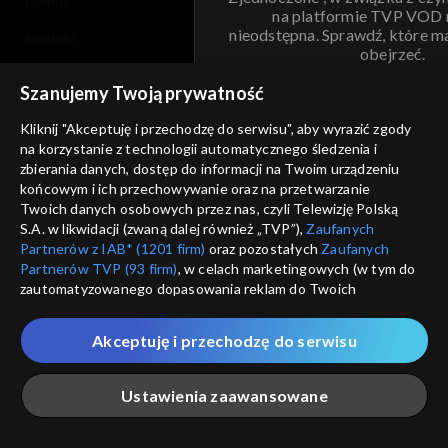
pomoc
na platformie TVP VOD
nieodstępna. Sprawdź, które m
kontakt
obejrzeć.
voucher
Szanujemy Twoją prywatność
Nie pokazuj pon
dostępność
Kliknij "Akceptuję i przechodzę do serwisu", aby wyrazić zgody
na korzystanie z technologii automatycznego śledzenia i
informacje o dostawcy usług
ANULUJ
SP
zbierania danych, dostęp do informacji na Twoim urządzeniu
końcowym i ich przechowywanie oraz na przetwarzanie
Twoich danych osobowych przez nas, czyli Telewizję Polską
S.A. w likwidacji (zwaną dalej również „TVP”),
Zaufanych
Partnerów z IAB* (1201 firm)
oraz pozostałych
Zaufanych
Partnerów TVP (93 firm)
, w celach marketingowych (w tym do
zautomatyzowanego dopasowania reklam do Twoich
zainteresowań i mierzenia ich skuteczności) i pozostałych,
które wskazujemy poniżej, a także zgody na udostępnianie
Akceptuję i przechodzę do serwisu
przez nas identyfikatora PPID do Google.
Twoje dane osobowe zbierane podczas odwiedzania przez
Ustawienia zaawansowane
Ciebie naszych
poszczególnych serwisów
zwanych dalej
„Portalem”, w tym informacje zapisywane za pomocą
technologii takich jak: pliki cookie, sygnalizatory WWW lub