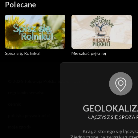
Polecane
Spisz się, Rolniku!
Mieszkać piękniej
© 2026 Telewizja Polska S.A. w likwidacji
regulamin serwisu
cennik
GEOLOKALIZ
polityka prywatności
ŁĄCZYSZ SIĘ SPOZA 
moje zgody
Kraj, z którego się łączys
Zjednoczone , w związku z czy