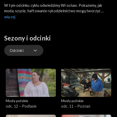
W tym odcinku cyklu odwiedzimy Wrocław. Pokażemy, jak
moda, szycie, haftowanie rękodzielnictwo mogą tworzyć
wspólnoty kulturowe i społeczne. Zuza Tokarska zainspiruje do
więcej
szukania starych pościeli z postaciami z bajek, które mogą
przekształcić się w designerski ciuch. Etnolożka i antropolożka
kulturowa Olga Budzan pokaże, jak historię pewnego
Sezony i odcinki
kultowego baru można pokazać na tkaninie, A Róża Gontarz
udowodni, że warsztaty szycia to nie tylko rozwijanie
kreatywności, sprawczości, ale i sposób na życie.
Odcinki
Odcinki
Mody polskie
Mody polskie
odc. 12 – Podlasie
odc. 11 – Poznań