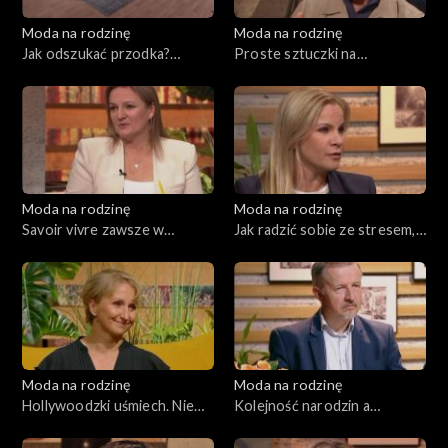
Moda na rodzinę
Moda na rodzinę
Jak odszukać przodka?
Proste sztuczki na
Wyprawka niemowlaka, odc.
dwujęzyczność. Trudne
181
rozmowy o chorobach, odc.
180
Moda na rodzinę
Moda na rodzinę
Savoir vivre zawsze w
Jak radzić sobie ze stresem,
modzie, odc. 179
odc. 178
Moda na rodzinę
Moda na rodzinę
Hollywoodzki uśmiech. Nie
Kolejność narodzin a
siedź na kanapie!, odc. 177
charakter. Wszystko o
rozwoju mowy, odc. 175