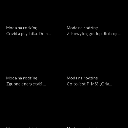
Moda na rodzinę
Moda na rodzinę
Covid a psychika. Dom
Zdrowy kręgosłup. Rola ojca
Otwartych Serc, odc. 163
w rodzinie, odc. 162
Moda na rodzinę
Moda na rodzinę
Zgubne energetyki.
Co to jest PIMS? „Orla
Procedury adopcyjne w
Straż”, odc. 159
pandemii, odc. 161