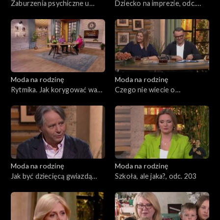
Zaburzenia psychiczne u
Dziecko na imprezie, odc.
dzieci, odc. 208
207
Moda na rodzinę
Moda na rodzinę
Rytmika. Jak korygować wady
Czego nie wiecie o
postawy?, odc. 206
małżeństwie?, odc. 205
Moda na rodzinę
Moda na rodzinę
Jak być dziecięcą gwiazdą
Szkoła, ale jaka?, odc. 203
ekranu i nie zwariować?, odc.
204