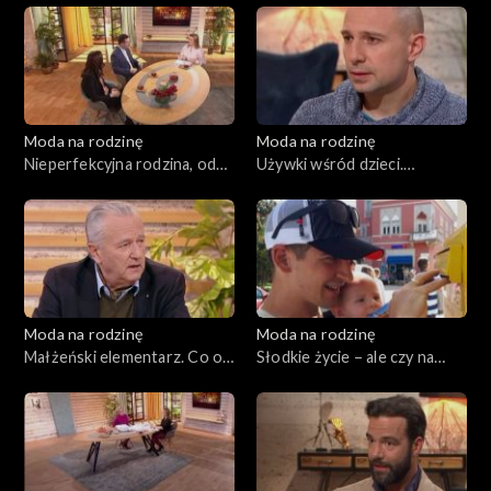
Moda na rodzinę
Moda na rodzinę
Nieperfekcyjna rodzina, odc.
Używki wśród dzieci.
186
Wychowanie w kontakcie z
naturą, odc. 185
Moda na rodzinę
Moda na rodzinę
Małżeński elementarz. Co o
Słodkie życie – ale czy na
nas mówią stopy?, odc. 183
pewno?, odc. 182