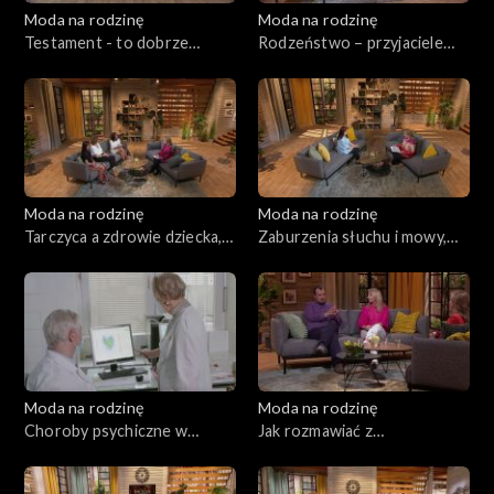
Moda na rodzinę
Moda na rodzinę
Testament - to dobrze
Rodzeństwo – przyjaciele
wiedzieć!, odc. 229
czy wrogowie?, odc. 228
Moda na rodzinę
Moda na rodzinę
Tarczyca a zdrowie dziecka,
Zaburzenia słuchu i mowy,
odc. 227
odc. 226
Moda na rodzinę
Moda na rodzinę
Choroby psychiczne w
Jak rozmawiać z
rodzinie, odc. 225
nauczycielami?, odc. 224