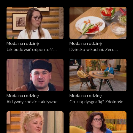
197
Moda na rodzinę
Moda na rodzinę
Jak budować odporność
Dziecko w kuchni. Zero
dziecka?, odc. 196
waste, odc. 195
Moda na rodzinę
Moda na rodzinę
Aktywny rodzic = aktywne
Co z tą dysgrafią? Zdolności
dziecko. Wszystko o AZS,
psychomotoryczne, odc. 193
odc. 194