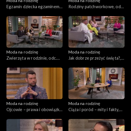
Moda na rodzinę
Moda na rodzinę
Egzamin dziecka egzaminem
Rodziny patchworkowe, odc.
dla rodziców?, odc. 219
218
Moda na rodzinę
Moda na rodzinę
Zwierzęta w rodzinie, odc.
Jak dobrze przeżyć święta?,
217
odc. 216
Moda na rodzinę
Moda na rodzinę
Ojcowie – prawa i obowiązki,
Ciąża i poród – mity i fakty,
odc. 215
odc. 213