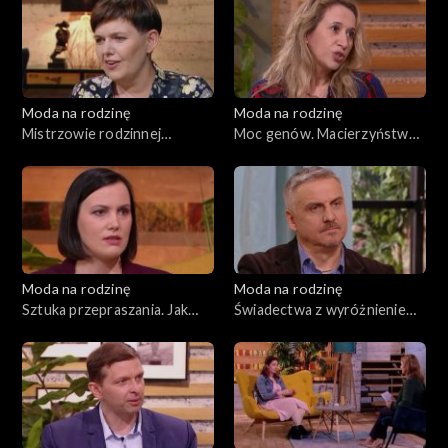
Moda na rodzinę
Moda na rodzinę
Mistrzowie rodzinnej
Moc genów. Macierzyństwo
logistyki. Wszystko o sokach
a kariera, odc. 173
i napojach gazowanych, odc.
176
Moda na rodzinę
Moda na rodzinę
Sztuka przepraszania. Jak
Świadectwa z wyróżnieniem.
rozmawiać z dzieckiem o
Rośliny w domu, odc. 171
śmierci?, odc. 172