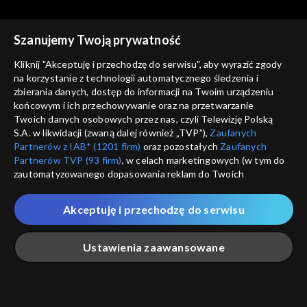
Szanujemy Twoją prywatność
Kliknij "Akceptuję i przechodzę do serwisu", aby wyrazić zgody
na korzystanie z technologii automatycznego śledzenia i
zbierania danych, dostęp do informacji na Twoim urządzeniu
Moda na rodzinę
Moda na rodzinę
końcowym i ich przechowywanie oraz na przetwarzanie
odc. 75
odc. 74
Twoich danych osobowych przez nas, czyli Telewizję Polską
S.A. w likwidacji (zwaną dalej również „TVP”),
Zaufanych
Partnerów z IAB* (1201 firm)
oraz pozostałych
Zaufanych
Partnerów TVP (93 firm)
, w celach marketingowych (w tym do
zautomatyzowanego dopasowania reklam do Twoich
zainteresowań i mierzenia ich skuteczności) i pozostałych,
które wskazujemy poniżej, a także zgody na udostępnianie
Akceptuję i przechodzę do serwisu
przez nas identyfikatora PPID do Google.
Moda na rodzinę
Moda na rodzinę
odc. 73
odc. 72
Twoje dane osobowe zbierane podczas odwiedzania przez
Ustawienia zaawansowane
Ciebie naszych
poszczególnych serwisów
zwanych dalej
„Portalem”, w tym informacje zapisywane za pomocą
technologii takich jak: pliki cookie, sygnalizatory WWW lub
innych podobnych technologii umożliwiających świadczenie
Główna
Szukaj
Moja lista
Na żywo
Więcej
dopasowanych i bezpiecznych usług, personalizację treści