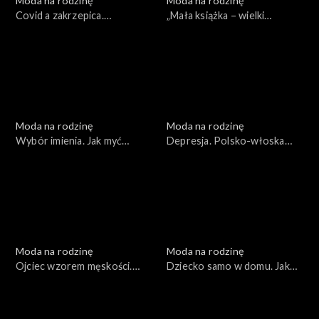
Moda na rodzinę
Moda na rodzinę
Covid a zakrzepica.
„Mała książka – wielki
„Bezglutenowe podróże”,
człowiek”. Testament, odc.
odc. 158
156
Moda na rodzinę
Moda na rodzinę
Wybór imienia. Jak myć
Depresja. Polsko-włoska
owoce?, odc. 155
rodzina, odc. 157
Moda na rodzinę
Moda na rodzinę
Ojciec wzorem męskości.
Dziecko samo w domu. Jak
Walka z uzależnieniami, odc.
czyścić zabawki?, odc. 153
154