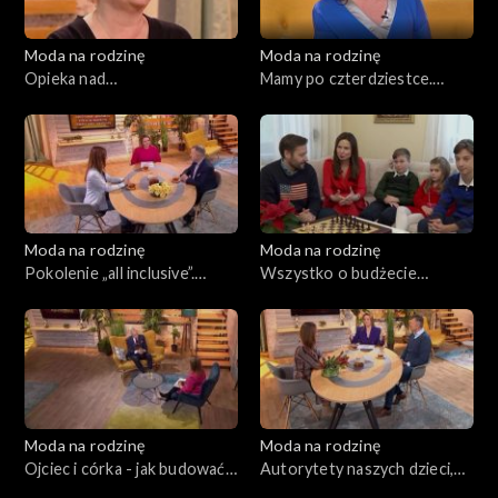
Moda na rodzinę
Moda na rodzinę
Opieka nad
Mamy po czterdziestce.
niepełnosprawnym
Cukrzyca ciążowa, odc. 191
dzieckiem, odc. 192
Moda na rodzinę
Moda na rodzinę
Pokolenie „all inclusive”.
Wszystko o budżecie
Rodzinne gry planszowe,
rodzinnym, odc. 189
odc. 190
Moda na rodzinę
Moda na rodzinę
Ojciec i córka - jak budować
Autorytety naszych dzieci,
więź, odc. 188
odc. 187