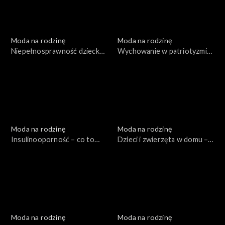
Moda na rodzinę
Moda na rodzinę
Niepełnosprawność dziecka
Wychowanie w patriotyzmie
– jak sobie z nią radzić?, odc.
– co to znaczy?, odc. 151
152
Moda na rodzinę
Moda na rodzinę
Insulinooporność – co to
Dzieci i zwierzęta w domu –
takiego?, odc. 148
tak czy nie? Sport a
niepełnosprawność dziecka,
odc. 149
Moda na rodzinę
Moda na rodzinę