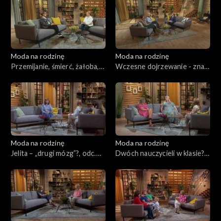
Moda na rodzinę
Moda na rodzinę
Przemijanie, śmierć, żałoba,
Wczesne dojrzewanie - znak
odc. 233
czasów?, odc. 232
Moda na rodzinę
Moda na rodzinę
Jelita – „drugi mózg”?, odc.
Dwóch nauczycieli w klasie?,
231
odc. 230