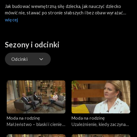
Jak budować wewnętrzną siłę dziecka, jak nauczyć dziecko
mówić nie, stawać po stronie słabszych i bez obaw wyrażać
własne zdanie? A ponadto w programie: Jak współczesna
więcej
medycyna radzi sobie z alergią? Czy alergia jest pochodną słabej
odporności? Jak wygląda diagnostyka i leczenie alergii? Czy
odczulanie zawsze jest skuteczne? Na koniec sentymentalne
Sezony i odcinki
wspomnienia literackie Dominiki Figurskiej.
Odcinki
Odcinki
Moda na rodzinę
Moda na rodzinę
Małżeństwo – blaski i cienie,
Uzależnienie, kiedy zaczyna
odc. 235
się problem?, odc. 234