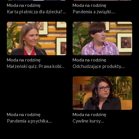
Moda na rodzinę
Moda na rodzinę
Karta płatnicza dla dziecka?
Pandemia a związki.
Recepta na szczęśliwy
Dobroczynne zioła, odc. 169
związek, odc. 170
Moda na rodzinę
Moda na rodzinę
Małżeński quiz. Prawa kobiet
Odchudzające produkty.
w ciąży i karmiących mam,
Dylematy wielodzietnych
odc. 168
rodziców, odc. 167
Moda na rodzinę
Moda na rodzinę
Pandemia a psychika.
Cywilne kursy
Sportowe małżeństwo, odc.
przedmałżeńskie. Dieta
166
antynowotworowa, odc. 164