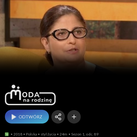
Moda na rodzinę
ODTWÓRZ
2018
Polska
styl życia
24m
Sezon 1, odc. 89