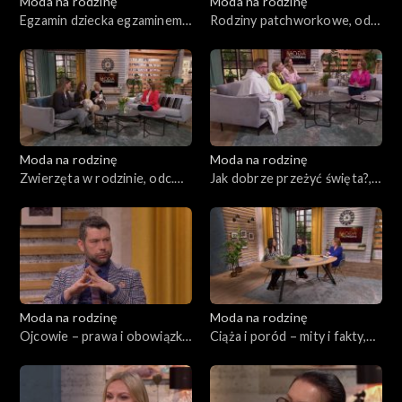
Moda na rodzinę
Moda na rodzinę
Egzamin dziecka egzaminem
Rodziny patchworkowe, odc.
dla rodziców?, odc. 219
218
Moda na rodzinę
Moda na rodzinę
Zwierzęta w rodzinie, odc.
Jak dobrze przeżyć święta?,
217
odc. 216
Moda na rodzinę
Moda na rodzinę
Ojcowie – prawa i obowiązki,
Ciąża i poród – mity i fakty,
odc. 215
odc. 213