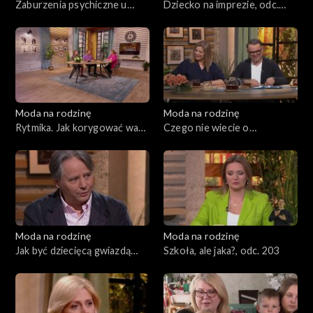
Zaburzenia psychiczne u
Dziecko na imprezie, odc.
dzieci, odc. 208
207
Moda na rodzinę
Moda na rodzinę
Rytmika. Jak korygować wady
Czego nie wiecie o
postawy?, odc. 206
małżeństwie?, odc. 205
Moda na rodzinę
Moda na rodzinę
Jak być dziecięcą gwiazdą
Szkoła, ale jaka?, odc. 203
ekranu i nie zwariować?, odc.
204