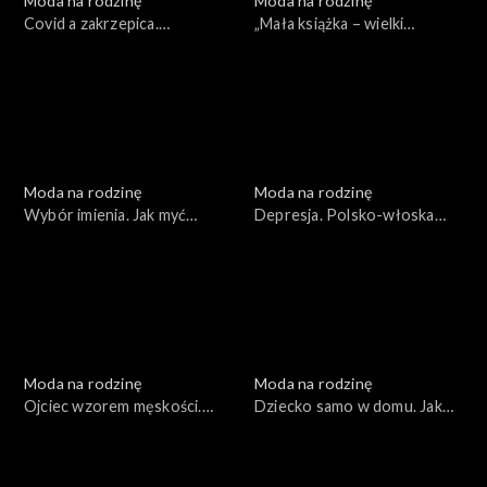
Moda na rodzinę
Moda na rodzinę
Covid a zakrzepica.
„Mała książka – wielki
„Bezglutenowe podróże”,
człowiek”. Testament, odc.
odc. 158
156
Moda na rodzinę
Moda na rodzinę
Wybór imienia. Jak myć
Depresja. Polsko-włoska
owoce?, odc. 155
rodzina, odc. 157
Moda na rodzinę
Moda na rodzinę
Ojciec wzorem męskości.
Dziecko samo w domu. Jak
Walka z uzależnieniami, odc.
czyścić zabawki?, odc. 153
154