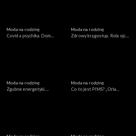
Moda na rodzinę
Moda na rodzinę
Covid a psychika. Dom
Zdrowy kręgosłup. Rola ojca
Otwartych Serc, odc. 163
w rodzinie, odc. 162
Moda na rodzinę
Moda na rodzinę
Zgubne energetyki.
Co to jest PIMS? „Orla
Procedury adopcyjne w
Straż”, odc. 159
pandemii, odc. 161