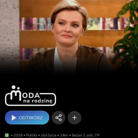
Moda na rodzinę
ODTWÓRZ
2018
Polska
styl życia
24m
Sezon 1, odc. 79