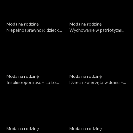
Moda na rodzinę
Moda na rodzinę
Niepełnosprawność dziecka
Wychowanie w patriotyzmie
– jak sobie z nią radzić?, odc.
– co to znaczy?, odc. 151
152
Moda na rodzinę
Moda na rodzinę
Insulinooporność – co to
Dzieci i zwierzęta w domu –
takiego?, odc. 148
tak czy nie? Sport a
niepełnosprawność dziecka,
odc. 149
Moda na rodzinę
Moda na rodzinę