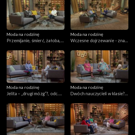
Moda na rodzinę
Moda na rodzinę
Przemijanie, śmierć, żałoba,
Wczesne dojrzewanie - znak
odc. 233
czasów?, odc. 232
Moda na rodzinę
Moda na rodzinę
Jelita – „drugi mózg”?, odc.
Dwóch nauczycieli w klasie?,
231
odc. 230