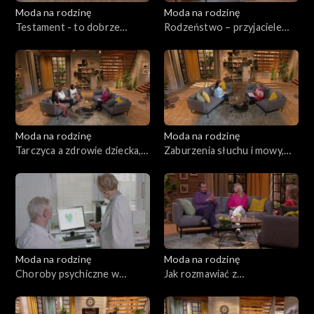
Moda na rodzinę
Moda na rodzinę
Testament - to dobrze
Rodzeństwo – przyjaciele
wiedzieć!, odc. 229
czy wrogowie?, odc. 228
Moda na rodzinę
Moda na rodzinę
Tarczyca a zdrowie dziecka,
Zaburzenia słuchu i mowy,
odc. 227
odc. 226
Moda na rodzinę
Moda na rodzinę
Choroby psychiczne w
Jak rozmawiać z
rodzinie, odc. 225
nauczycielami?, odc. 224