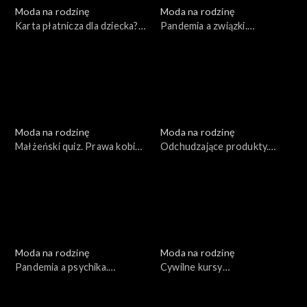
Moda na rodzinę
Moda na rodzinę
Karta płatnicza dla dziecka?
Pandemia a związki.
Recepta na szczęśliwy
Dobroczynne zioła, odc. 169
związek, odc. 170
Moda na rodzinę
Moda na rodzinę
Małżeński quiz. Prawa kobiet
Odchudzające produkty.
w ciąży i karmiących mam,
Dylematy wielodzietnych
odc. 168
rodziców, odc. 167
Moda na rodzinę
Moda na rodzinę
Pandemia a psychika.
Cywilne kursy
Sportowe małżeństwo, odc.
przedmałżeńskie. Dieta
166
antynowotworowa, odc. 164