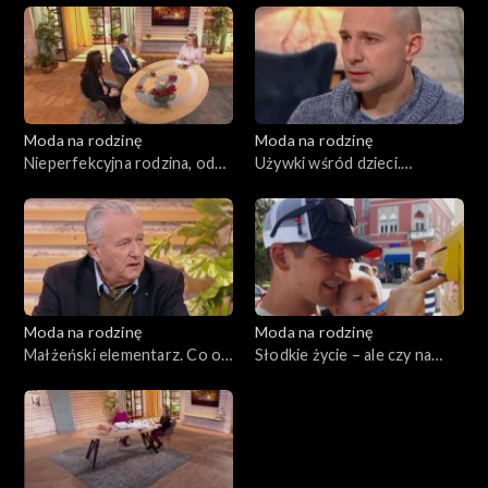
Moda na rodzinę
Moda na rodzinę
Nieperfekcyjna rodzina, odc.
Używki wśród dzieci.
186
Wychowanie w kontakcie z
naturą, odc. 185
Moda na rodzinę
Moda na rodzinę
Małżeński elementarz. Co o
Słodkie życie – ale czy na
nas mówią stopy?, odc. 183
pewno?, odc. 182