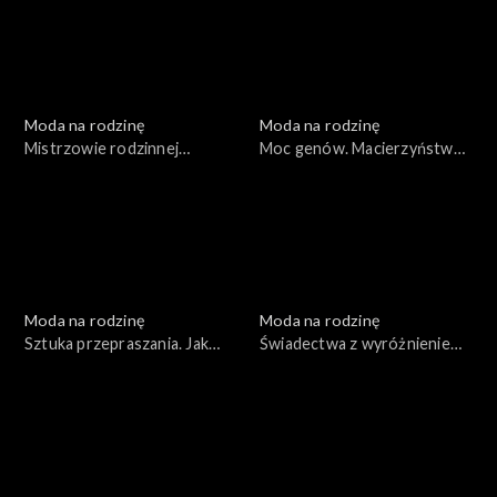
Moda na rodzinę
Moda na rodzinę
Mistrzowie rodzinnej
Moc genów. Macierzyństwo
logistyki. Wszystko o sokach
a kariera, odc. 173
i napojach gazowanych, odc.
176
Moda na rodzinę
Moda na rodzinę
Sztuka przepraszania. Jak
Świadectwa z wyróżnieniem.
rozmawiać z dzieckiem o
Rośliny w domu, odc. 171
śmierci?, odc. 172