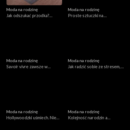
Moda na rodzinę
Moda na rodzinę
Jak odszukać przodka?
Proste sztuczki na
Wyprawka niemowlaka, odc.
dwujęzyczność. Trudne
181
rozmowy o chorobach, odc.
180
Moda na rodzinę
Moda na rodzinę
Savoir vivre zawsze w
Jak radzić sobie ze stresem,
modzie, odc. 179
odc. 178
Moda na rodzinę
Moda na rodzinę
Hollywoodzki uśmiech. Nie
Kolejność narodzin a
siedź na kanapie!, odc. 177
charakter. Wszystko o
rozwoju mowy, odc. 175