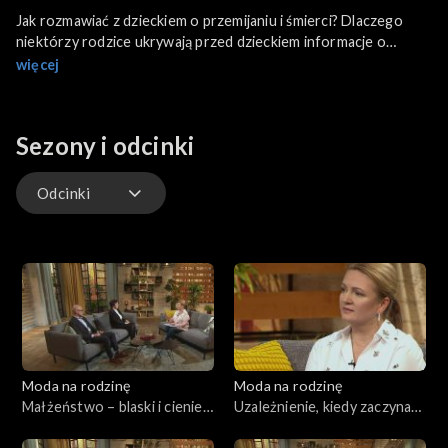
Jak rozmawiać z dzieckiem o przemijaniu i śmierci? Dlaczego
niektórzy rodzice ukrywają przed dzieckiem informacje o
śmierci kogoś mu bliskiego? Jak wytłumaczyć dziecku, że bliska
więcej
osoba nie żyje i czego należy unikać? Swoim doświadczeniem
podzielą się: Sabina Zalewska – filozof oraz ks. Marek
Dziewiecki – psycholog. Ponadto rozmowa z Elżbietą Ruman
Sezony i odcinki
dziennikarką, propagatorką medycyny według terapeutki,
wizjonerki - św. Hildegardy z Bingen, założycielką Centrum św.
Hildegardy w Józefowie.
Odcinki
Odcinki
Moda na rodzinę
Moda na rodzinę
Małżeństwo – blaski i cienie,
Uzależnienie, kiedy zaczyna
odc. 235
się problem?, odc. 234