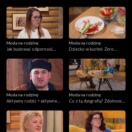
197
Moda na rodzinę
Moda na rodzinę
Jak budować odporność
Dziecko w kuchni. Zero
dziecka?, odc. 196
waste, odc. 195
Moda na rodzinę
Moda na rodzinę
Aktywny rodzic = aktywne
Co z tą dysgrafią? Zdolności
dziecko. Wszystko o AZS,
psychomotoryczne, odc. 193
odc. 194