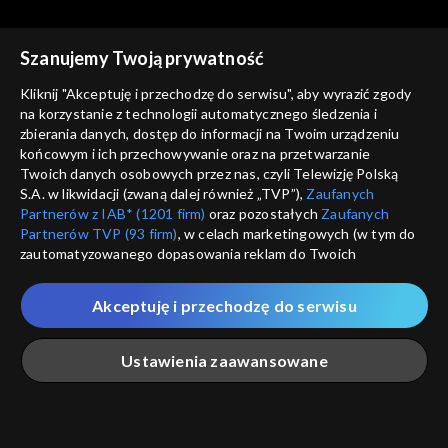
Szanujemy Twoją prywatność
Kliknij "Akceptuję i przechodzę do serwisu", aby wyrazić zgody
na korzystanie z technologii automatycznego śledzenia i
zbierania danych, dostęp do informacji na Twoim urządzeniu
Moda na rodzinę
Moda na rodzinę
końcowym i ich przechowywanie oraz na przetwarzanie
odc. 75
odc. 74
Twoich danych osobowych przez nas, czyli Telewizję Polską
S.A. w likwidacji (zwaną dalej również „TVP”),
Zaufanych
Partnerów z IAB* (1201 firm)
oraz pozostałych
Zaufanych
Partnerów TVP (93 firm)
, w celach marketingowych (w tym do
zautomatyzowanego dopasowania reklam do Twoich
zainteresowań i mierzenia ich skuteczności) i pozostałych,
które wskazujemy poniżej, a także zgody na udostępnianie
Akceptuję i przechodzę do serwisu
przez nas identyfikatora PPID do Google.
Moda na rodzinę
Moda na rodzinę
odc. 73
odc. 72
Twoje dane osobowe zbierane podczas odwiedzania przez
Ustawienia zaawansowane
Ciebie naszych
poszczególnych serwisów
zwanych dalej
„Portalem”, w tym informacje zapisywane za pomocą
technologii takich jak: pliki cookie, sygnalizatory WWW lub
innych podobnych technologii umożliwiających świadczenie
Główna
Szukaj
Moja lista
Na żywo
Więcej
dopasowanych i bezpiecznych usług, personalizację treści