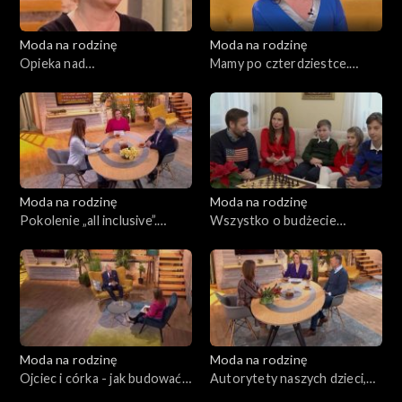
Moda na rodzinę
Moda na rodzinę
Opieka nad
Mamy po czterdziestce.
niepełnosprawnym
Cukrzyca ciążowa, odc. 191
dzieckiem, odc. 192
Moda na rodzinę
Moda na rodzinę
Pokolenie „all inclusive”.
Wszystko o budżecie
Rodzinne gry planszowe,
rodzinnym, odc. 189
odc. 190
Moda na rodzinę
Moda na rodzinę
Ojciec i córka - jak budować
Autorytety naszych dzieci,
więź, odc. 188
odc. 187