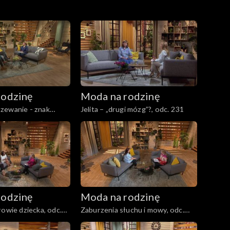
rodzinę
Moda na rodzinę
zewanie - znak
Jelita – „drugi mózg”?, odc. 231
 232
rodzinę
Moda na rodzinę
rowie dziecka, odc.
Zaburzenia słuchu i mowy, odc.
226