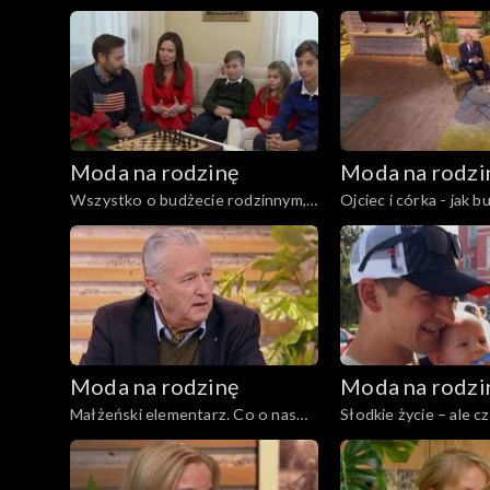
dziecko. Wszystko o AZS, odc.
psychomotoryczne, 
194
Moda na rodzinę
Moda na rodzi
Wszystko o budżecie rodzinnym,
Ojciec i córka - jak 
odc. 189
odc. 188
Moda na rodzinę
Moda na rodzi
Małżeński elementarz. Co o nas
Słodkie życie – ale c
mówią stopy?, odc. 183
odc. 182