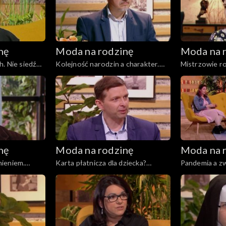
nę
Moda na rodzinę
Moda na 
. Nie siedź
Kolejność narodzin a charakter.
Mistrzowie rod
Wszystko o rozwoju mowy, odc.
Wszystko o s
175
gazowanych, 
nę
Moda na rodzinę
Moda na 
ieniem.
Karta płatnicza dla dziecka?
Pandemia a z
 171
Recepta na szczęśliwy związek,
zioła, odc. 16
odc. 170