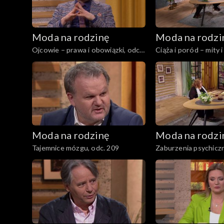
Moda na rodzinę
Moda na rodzi
Ojcowie – prawa i obowiązki, odc.
Ciąża i poród – mity i
215
213
Moda na rodzinę
Moda na rodzi
Tajemnice mózgu, odc. 209
Zaburzenia psychiczn
odc. 208