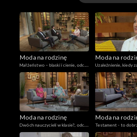
Odcinki
Moda na rodzinę
Moda na rodzi
Małżeństwo – blaski i cienie, odc.
Uzależnienie, kiedy z
235
problem?, odc. 234
Moda na rodzinę
Moda na rodzi
Dwóch nauczycieli w klasie?, odc.
Testament - to dobrz
230
odc. 229