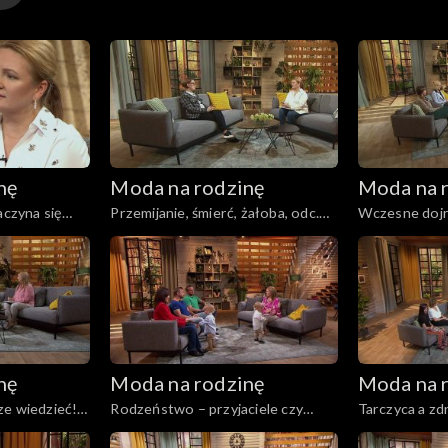
nę
Moda na rodzinę
Moda na 
aczyna się
Przemijanie, śmierć, żałoba, odc.
Wczesne dojr
233
czasów?, odc.
nę
Moda na rodzinę
Moda na 
e wiedzieć!,
Rodzeństwo – przyjaciele czy
Tarczyca a zd
wrogowie?, odc. 228
227