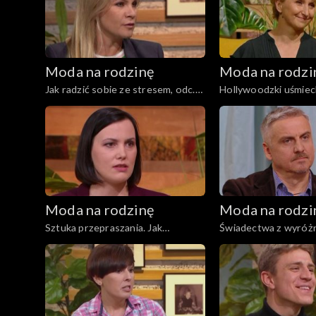
Moda na rodzinę
Moda na rodzi
Jak radzić sobie ze stresem, odc.
Hollywoodzki uśmiech
178
na kanapie!, odc. 177
Moda na rodzinę
Moda na rodzi
Sztuka przepraszania. Jak
Świadectwa z wyróżn
rozmawiać z dzieckiem o śmierci?,
Rośliny w domu, odc.
odc. 172