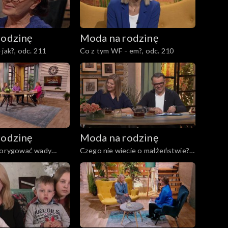
rodzinę
Moda na rodzinę
jak?, odc. 211
Co z tym WF - em?, odc. 210
rodzinę
Moda na rodzinę
 korygować wady
Czego nie wiecie o małżeństwie?,
. 206
odc. 205