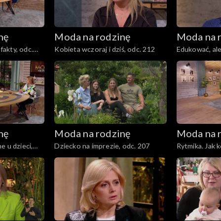
nę
Moda na rodzinę
Moda na 
 fakty, odc.
Kobieta wczoraj i dziś, odc. 212
Edukować, ale 
nę
Moda na rodzinę
Moda na 
e u dzieci,
Dziecko na imprezie, odc. 207
Rytmika. Jak
postawy?, odc