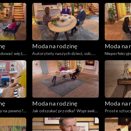
odc. 193
dzieckiem, odc. 192
ciążowa, odc.
nę
Moda na rodzinę
Moda na 
budować więź,
Autorytety naszych dzieci, odc.
Nieperfekcyjn
187
nę
Moda na rodzinę
Moda na 
zy na pewno?,
Jak odszukać przodka? Wyprawka
Proste sztucz
niemowlaka, odc. 181
Trudne rozmo
odc. 180