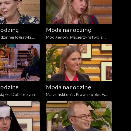
rodzinę
Moda na rodzinę
zinnej logistyki.
Moc genów. Macierzyństwo a
okach i napojach
kariera, odc. 173
odc. 176
rodzinę
Moda na rodzinę
wiązki. Dobroczynne
Małżeński quiz. Prawa kobiet w
9
ciąży i karmiących mam, odc. 168