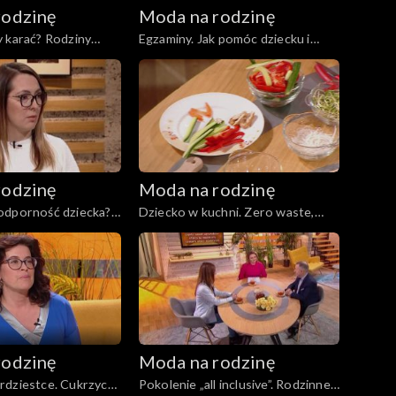
rodzinę
Moda na rodzinę
 karać? Rodziny
Egzaminy. Jak pomóc dziecku i
c. 201
sobie?, odc. 200
rodzinę
Moda na rodzinę
odporność dziecka?,
Dziecko w kuchni. Zero waste,
odc. 195
rodzinę
Moda na rodzinę
rdziestce. Cukrzyca
Pokolenie „all inclusive”. Rodzinne