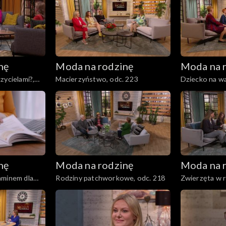
nę
Moda na rodzinę
Moda na 
zycielami?,
Macierzyństwo, odc. 223
Dziecko na wa
nę
Moda na rodzinę
Moda na 
aminem dla
Rodziny patchworkowe, odc. 218
Zwierzęta w r