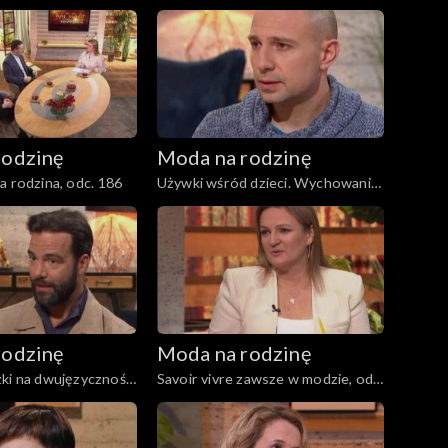
 191
gry planszowe, odc. 190
rodzinę
Moda na rodzinę
a rodzina, odc. 186
Używki wśród dzieci. Wychowanie
w kontakcie z naturą, odc. 185
rodzinę
Moda na rodzinę
ki na dwujęzyczność.
Savoir vivre zawsze w modzie, odc.
wy o chorobach,
179