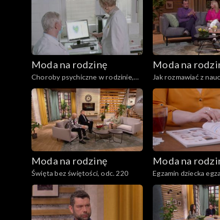
Moda na rodzinę
Moda na rodzi
Choroby psychiczne w rodzinie,
Jak rozmawiać z nauc
odc. 225
odc. 224
Moda na rodzinę
Moda na rodzi
Święta bez świętości, odc. 220
Egzamin dziecka egz
rodziców?, odc. 219