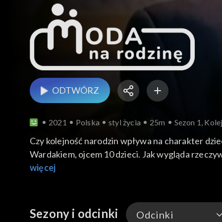
ODTWÓRZ
2021
Polska
styl życia
25m
Sezon 1, Kole
Czy kolejność narodzin wpływa na charakter dzi
Wardakiem, ojcem 10 dzieci. Jak wygląda rzeczy
zaletach ziołolecznictwa i przygotowywania leczn
więcej
Dr Magdalena Bednarczyk, neurologopeda z Instyt
chłopcy zaczynają później mówić, niż dziewczynki
Sezony i odcinki
Odcinki