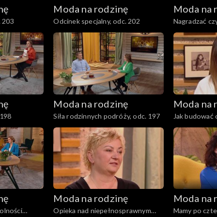
nę
Moda na rodzinę
Moda na 
. 203
Odcinek specjalny, odc. 202
Nagradzać czy
zastępcze, od
nę
Moda na rodzinę
Moda na 
 198
Siła rodzinnych podróży, odc. 197
Jak budować 
odc. 196
nę
Moda na rodzinę
Moda na 
dolności
Opieka nad niepełnosprawnym
Mamy po czte