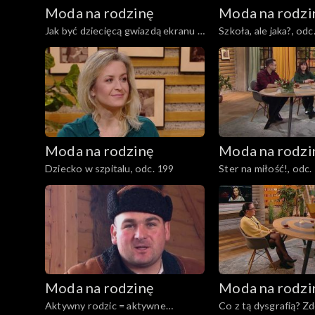
Moda na rodzinę
Moda na rodzi
Jak być dziecięcą gwiazdą ekranu i
Szkoła, ale jaka?, odc
nie zwariować?, odc. 204
Moda na rodzinę
Moda na rodzi
Dziecko w szpitalu, odc. 199
Ster na miłość!, odc.
Moda na rodzinę
Moda na rodzi
Aktywny rodzic = aktywne
Co z tą dysgrafią? Z