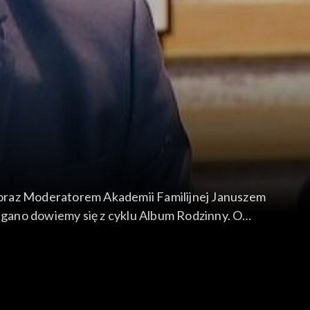
 oraz Moderatorem Akademii Familijnej Januszem
gano dowiemy się z cyklu Album Rodzinny. O
ina Julia Siemek.
 dzieci, obali także mit, według którego
 telewizyjna Marta Piasecka.