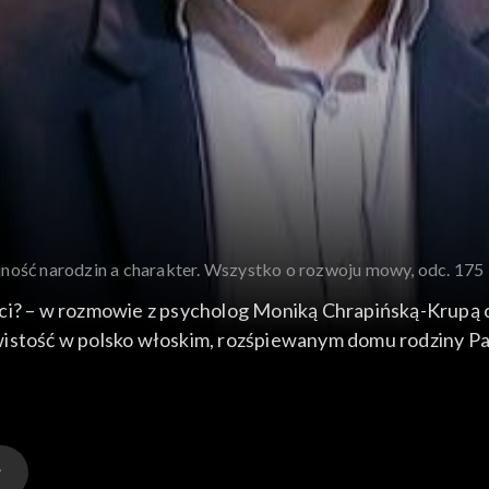
jność narodzin a charakter. Wszystko o rozwoju mowy, odc. 175
eci? – w rozmowie z psycholog Moniką Chrapińską-Krupą
wistość w polsko włoskim, rozśpiewanym domu rodziny Pa
iczych herbat przekona nas zielarka, terapeutka dr Karol
utu Matki i Dziecka wyjaśni co wpływa na rozwój mowy u
. Wspomnieniami z dzieciństwa podzieli się dziennikarka