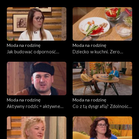
197
Moda na rodzinę
Moda na rodzinę
Jak budować odporność
Dziecko w kuchni. Zero
dziecka?, odc. 196
waste, odc. 195
Moda na rodzinę
Moda na rodzinę
Aktywny rodzic = aktywne
Co z tą dysgrafią? Zdolności
dziecko. Wszystko o AZS,
psychomotoryczne, odc. 193
odc. 194