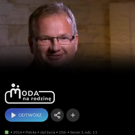
Moda na rodzinę
ODTWÓRZ
2016
Polska
styl życia
15m
Sezon 1, odc. 11