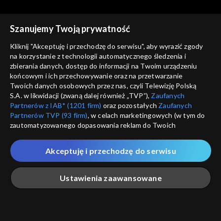
Szanujemy Twoją prywatność
Kliknij "Akceptuję i przechodzę do serwisu", aby wyrazić zgody
na korzystanie z technologii automatycznego śledzenia i
zbierania danych, dostęp do informacji na Twoim urządzeniu
Moda na rodzinę
Moda na rodzinę
końcowym i ich przechowywanie oraz na przetwarzanie
odc. 75
odc. 74
Twoich danych osobowych przez nas, czyli Telewizję Polską
S.A. w likwidacji (zwaną dalej również „TVP”),
Zaufanych
Partnerów z IAB* (1201 firm)
oraz pozostałych
Zaufanych
Partnerów TVP (93 firm)
, w celach marketingowych (w tym do
zautomatyzowanego dopasowania reklam do Twoich
zainteresowań i mierzenia ich skuteczności) i pozostałych,
które wskazujemy poniżej, a także zgody na udostępnianie
Akceptuję i przechodzę do serwisu
przez nas identyfikatora PPID do Google.
Moda na rodzinę
Moda na rodzinę
odc. 73
odc. 72
Twoje dane osobowe zbierane podczas odwiedzania przez
Ustawienia zaawansowane
Ciebie naszych
poszczególnych serwisów
zwanych dalej
„Portalem”, w tym informacje zapisywane za pomocą
technologii takich jak: pliki cookie, sygnalizatory WWW lub
innych podobnych technologii umożliwiających świadczenie
Główna
Szukaj
Moja lista
Na żywo
Więcej
dopasowanych i bezpiecznych usług, personalizację treści