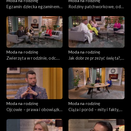
Moda na rodzinę
Moda na rodzinę
Egzamin dziecka egzaminem
Rodziny patchworkowe, odc.
dla rodziców?, odc. 219
218
Moda na rodzinę
Moda na rodzinę
Zwierzęta w rodzinie, odc.
Jak dobrze przeżyć święta?,
217
odc. 216
Moda na rodzinę
Moda na rodzinę
Ojcowie – prawa i obowiązki,
Ciąża i poród – mity i fakty,
odc. 215
odc. 213