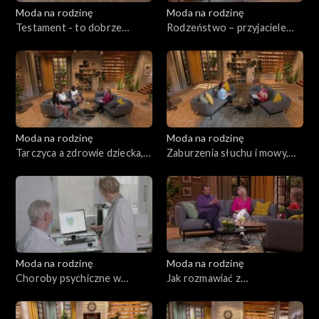
Moda na rodzinę
Moda na rodzinę
Testament - to dobrze
Rodzeństwo – przyjaciele
wiedzieć!, odc. 229
czy wrogowie?, odc. 228
Moda na rodzinę
Moda na rodzinę
Tarczyca a zdrowie dziecka,
Zaburzenia słuchu i mowy,
odc. 227
odc. 226
Moda na rodzinę
Moda na rodzinę
Choroby psychiczne w
Jak rozmawiać z
rodzinie, odc. 225
nauczycielami?, odc. 224