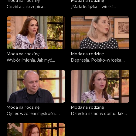
Moda na rodzinę
Moda na rodzinę
Covid a zakrzepica.
„Mała książka – wielki
„Bezglutenowe podróże”,
człowiek”. Testament, odc.
odc. 158
156
Moda na rodzinę
Moda na rodzinę
Wybór imienia. Jak myć
Depresja. Polsko-włoska
owoce?, odc. 155
rodzina, odc. 157
Moda na rodzinę
Moda na rodzinę
Ojciec wzorem męskości.
Dziecko samo w domu. Jak
Walka z uzależnieniami, odc.
czyścić zabawki?, odc. 153
154