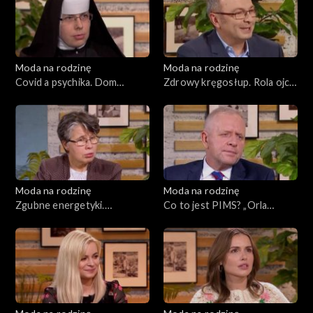
Moda na rodzinę
Moda na rodzinę
Covid a psychika. Dom
Zdrowy kręgosłup. Rola ojca
Otwartych Serc, odc. 163
w rodzinie, odc. 162
Moda na rodzinę
Moda na rodzinę
Zgubne energetyki.
Co to jest PIMS? „Orla
Procedury adopcyjne w
Straż”, odc. 159
pandemii, odc. 161