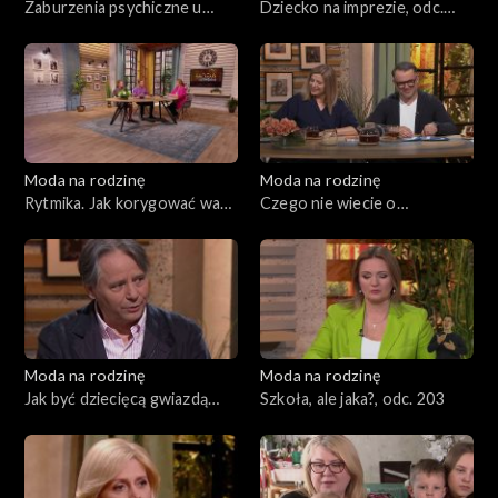
Zaburzenia psychiczne u
Dziecko na imprezie, odc.
dzieci, odc. 208
207
Moda na rodzinę
Moda na rodzinę
Rytmika. Jak korygować wady
Czego nie wiecie o
postawy?, odc. 206
małżeństwie?, odc. 205
Moda na rodzinę
Moda na rodzinę
Jak być dziecięcą gwiazdą
Szkoła, ale jaka?, odc. 203
ekranu i nie zwariować?, odc.
204