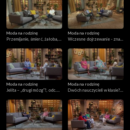
Moda na rodzinę
Moda na rodzinę
Przemijanie, śmierć, żałoba,
Wczesne dojrzewanie - znak
odc. 233
czasów?, odc. 232
Moda na rodzinę
Moda na rodzinę
Jelita – „drugi mózg”?, odc.
Dwóch nauczycieli w klasie?,
231
odc. 230