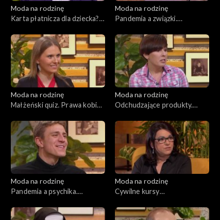
Moda na rodzinę
Moda na rodzinę
Karta płatnicza dla dziecka?
Pandemia a związki.
Recepta na szczęśliwy
Dobroczynne zioła, odc. 169
związek, odc. 170
Moda na rodzinę
Moda na rodzinę
Małżeński quiz. Prawa kobiet
Odchudzające produkty.
w ciąży i karmiących mam,
Dylematy wielodzietnych
odc. 168
rodziców, odc. 167
Moda na rodzinę
Moda na rodzinę
Pandemia a psychika.
Cywilne kursy
Sportowe małżeństwo, odc.
przedmałżeńskie. Dieta
166
antynowotworowa, odc. 164