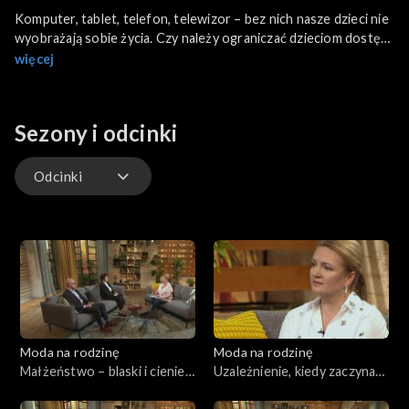
Komputer, tablet, telefon, telewizor – bez nich nasze dzieci nie
wyobrażają sobie życia. Czy należy ograniczać dzieciom dostęp
do sprzętów elektronicznych? Jak skutecznie wyznaczyć
więcej
granicę? Rozmawiamy z Moniką Banaszek, mamą trojga dzieci,
oraz psychologiem Jarkiem Żylińskim.
Sezony i odcinki
Odcinki
Odcinki
Moda na rodzinę
Moda na rodzinę
Małżeństwo – blaski i cienie,
Uzależnienie, kiedy zaczyna
odc. 235
się problem?, odc. 234