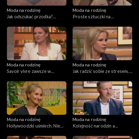
Moda na rodzinę
Moda na rodzinę
Jak odszukać przodka?
Proste sztuczki na
Wyprawka niemowlaka, odc.
dwujęzyczność. Trudne
181
rozmowy o chorobach, odc.
180
Moda na rodzinę
Moda na rodzinę
Savoir vivre zawsze w
Jak radzić sobie ze stresem,
modzie, odc. 179
odc. 178
Moda na rodzinę
Moda na rodzinę
Hollywoodzki uśmiech. Nie
Kolejność narodzin a
siedź na kanapie!, odc. 177
charakter. Wszystko o
rozwoju mowy, odc. 175