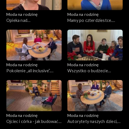
Moda na rodzinę
Moda na rodzinę
Opieka nad
Mamy po czterdziestce.
niepełnosprawnym
Cukrzyca ciążowa, odc. 191
dzieckiem, odc. 192
Moda na rodzinę
Moda na rodzinę
Pokolenie „all inclusive”.
Wszystko o budżecie
Rodzinne gry planszowe,
rodzinnym, odc. 189
odc. 190
Moda na rodzinę
Moda na rodzinę
Ojciec i córka - jak budować
Autorytety naszych dzieci,
więź, odc. 188
odc. 187