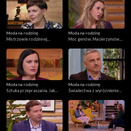
Moda na rodzinę
Moda na rodzinę
Mistrzowie rodzinnej
Moc genów. Macierzyństwo
logistyki. Wszystko o sokach
a kariera, odc. 173
i napojach gazowanych, odc.
176
Moda na rodzinę
Moda na rodzinę
Sztuka przepraszania. Jak
Świadectwa z wyróżnieniem.
rozmawiać z dzieckiem o
Rośliny w domu, odc. 171
śmierci?, odc. 172