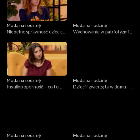
Moda na rodzinę
Moda na rodzinę
Niepełnosprawność dziecka
Wychowanie w patriotyzmie
– jak sobie z nią radzić?, odc.
– co to znaczy?, odc. 151
152
Moda na rodzinę
Moda na rodzinę
Insulinooporność – co to
Dzieci i zwierzęta w domu –
takiego?, odc. 148
tak czy nie? Sport a
niepełnosprawność dziecka,
odc. 149
Moda na rodzinę
Moda na rodzinę