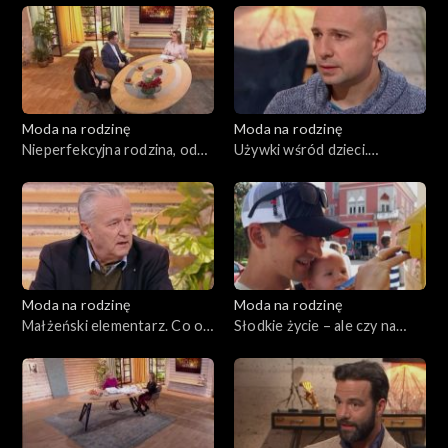
Moda na rodzinę
Moda na rodzinę
Nieperfekcyjna rodzina, odc.
Używki wśród dzieci.
186
Wychowanie w kontakcie z
naturą, odc. 185
Moda na rodzinę
Moda na rodzinę
Małżeński elementarz. Co o
Słodkie życie – ale czy na
nas mówią stopy?, odc. 183
pewno?, odc. 182