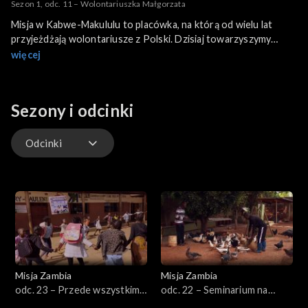
Sezon 1, odc. 11 – Wolontariuszka Małgorzata
Misja w Kabwe-Makululu to placówka, na którą od wielu lat
przyjeżdżają wolontariusze z Polski. Dzisiaj towarzyszymy
Małgosi Kuchcie, która przyjechała tutaj przygotowana przez
więcej
Salezjański Ośrodek Misyjny w Warszawie. Dużo się dzieje, gdyż
trafiliśmy w porze obiadowej.
Sezony i odcinki
Odcinki
Odcinki
Misja Zambia
Misja Zambia
odc. 23 – Przede wszystkim
odc. 22 – Seminarium na
młodzież
farmie