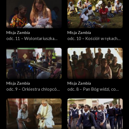
Misja Zambia
Misja Zambia
odc. 11 – Wolontariuszka
odc. 10 – Kościół w rękach
Małgorzata
świeckich
Misja Zambia
Misja Zambia
odc. 9 – Orkiestra chłopców
odc. 8 – Pan Bóg widzi, co
ulicy
robicie