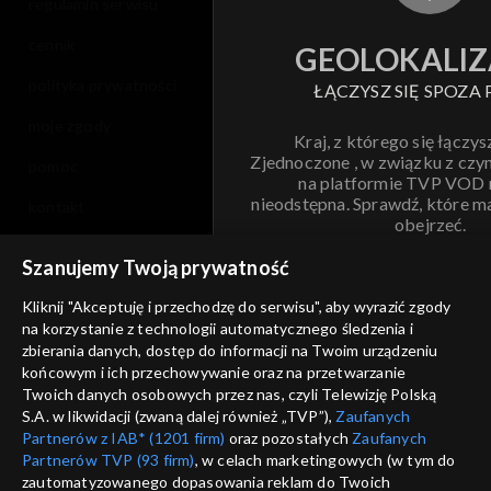
regulamin serwisu
cennik
GEOLOKALIZ
polityka prywatności
ŁĄCZYSZ SIĘ SPOZA 
moje zgody
Kraj, z którego się łączys
Zjednoczone , w związku z czy
pomoc
na platformie TVP VOD
nieodstępna. Sprawdź, które m
kontakt
obejrzeć.
voucher
Szanujemy Twoją prywatność
Nie pokazuj pon
dostępność
Kliknij "Akceptuję i przechodzę do serwisu", aby wyrazić zgody
informacje o dostawcy usług
na korzystanie z technologii automatycznego śledzenia i
ANULUJ
SP
zbierania danych, dostęp do informacji na Twoim urządzeniu
końcowym i ich przechowywanie oraz na przetwarzanie
Twoich danych osobowych przez nas, czyli Telewizję Polską
S.A. w likwidacji (zwaną dalej również „TVP”),
Zaufanych
Partnerów z IAB* (1201 firm)
oraz pozostałych
Zaufanych
Partnerów TVP (93 firm)
, w celach marketingowych (w tym do
zautomatyzowanego dopasowania reklam do Twoich