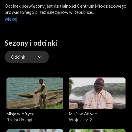
Odcinek poświęcony jest działalności Centrum Młodzieżowego
prowadzonego przez salezjanów w Republice
Środkowoafrykańskiej. Dowiadujemy się, jak spędzają w nim
więcej
czas najmłodsi, jak się uczą i dorastają...
Sezony i odcinki
Odcinki
Odcinki
Misja w Afryce
Misja w Afryce
Rzeka Ubangi
Wojna, cz. 2