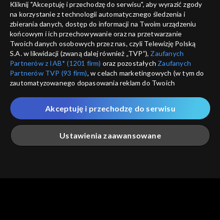
Kliknij "Akceptuję i przechodzę do serwisu", aby wyrazić zgody
informacje o dostawcy usług
na korzystanie z technologii automatycznego śledzenia i
ANULUJ
SP
zbierania danych, dostęp do informacji na Twoim urządzeniu
końcowym i ich przechowywanie oraz na przetwarzanie
Twoich danych osobowych przez nas, czyli Telewizję Polską
S.A. w likwidacji (zwaną dalej również „TVP”),
Zaufanych
Partnerów z IAB* (1201 firm)
oraz pozostałych
Zaufanych
Partnerów TVP (93 firm)
, w celach marketingowych (w tym do
zautomatyzowanego dopasowania reklam do Twoich
zainteresowań i mierzenia ich skuteczności) i pozostałych,
które wskazujemy poniżej, a także zgody na udostępnianie
Akceptuję i przechodzę do serwisu
przez nas identyfikatora PPID do Google.
Twoje dane osobowe zbierane podczas odwiedzania przez
Ustawienia zaawansowane
Ciebie naszych
poszczególnych serwisów
zwanych dalej
„Portalem”, w tym informacje zapisywane za pomocą
technologii takich jak: pliki cookie, sygnalizatory WWW lub
innych podobnych technologii umożliwiających świadczenie
Główna
Szukaj
Moja lista
Na żywo
Więcej
dopasowanych i bezpiecznych usług, personalizację treści
oraz reklam, udostępnianie funkcji mediów społecznościowych
oraz analizowanie ruchu w Internecie.
Twoje dane osobowe zbierane podczas odwiedzania przez