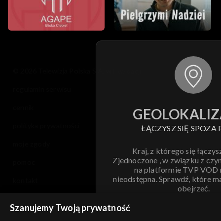
© 2026 Telewizja Polska S.A. w likwidacji
regulamin serwisu
cennik
GEOLOKALIZ
polityka prywatności
ŁĄCZYSZ SIĘ SPOZA 
moje zgody
Kraj, z którego się łączys
Zjednoczone , w związku z czy
pomoc
na platformie TVP VOD
nieodstępna. Sprawdź, które m
kontakt
obejrzeć.
voucher
Szanujemy Twoją prywatność
Nie pokazuj pon
dostępność