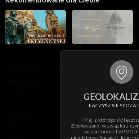
© 2026 Telewizja Polska S.A. w likwidacji
regulamin serwisu
cennik
GEOLOKALIZ
polityka prywatności
ŁĄCZYSZ SIĘ SPOZA 
moje zgody
Kraj, z którego się łączys
Zjednoczone , w związku z czy
pomoc
na platformie TVP VOD
nieodstępna. Sprawdź, które m
kontakt