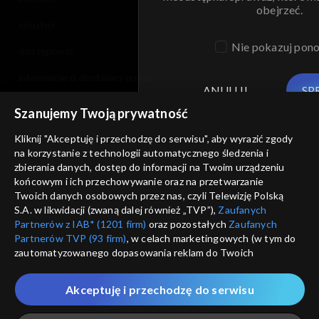
obejrzeć.
voucher
Nie pokazuj pon
dostępność
informacje o dostawcy usług
ANULUJ
SP
Szanujemy Twoją prywatność
Kliknij "Akceptuję i przechodzę do serwisu", aby wyrazić zgody
na korzystanie z technologii automatycznego śledzenia i
zbierania danych, dostęp do informacji na Twoim urządzeniu
końcowym i ich przechowywanie oraz na przetwarzanie
Twoich danych osobowych przez nas, czyli Telewizję Polską
S.A. w likwidacji (zwaną dalej również „TVP”),
Zaufanych
Partnerów z IAB* (1201 firm)
oraz pozostałych
Zaufanych
Partnerów TVP (93 firm)
, w celach marketingowych (w tym do
zautomatyzowanego dopasowania reklam do Twoich
zainteresowań i mierzenia ich skuteczności) i pozostałych,
które wskazujemy poniżej, a także zgody na udostępnianie
Akceptuję i przechodzę do serwisu
przez nas identyfikatora PPID do Google.
Twoje dane osobowe zbierane podczas odwiedzania przez