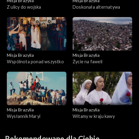
Misja Brazylia
Misja Brazylia
Z ulicy do wojska
Doskonała alternatywa
Misja Brazylia
Misja Brazylia
Wspólnota ponad wszystko
Życie na faweli
Misja Brazylia
Misja Brazylia
Wysłannik Maryi
Witamy w kraju kawy
Rekomendowane dla Ciebie