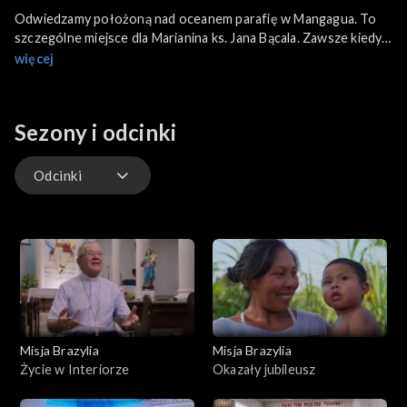
Odwiedzamy położoną nad oceanem parafię w Mangagua. To
szczególne miejsce dla Marianina ks. Jana Bącala. Zawsze kiedy
wraca w to miejsce, spotyka się z dużą życzliwością wiernych.
więcej
Ludzie pamiętają swojego duszpasterza który przed laty
zbudował tu wspaniałą wspólnotę. Teraz dzięki zaangażowaniu
parafian, powstaje tu nowoczesne centrum duszpasterskie.
Sezony i odcinki
Odcinki
Odcinki
Misja Brazylia
Misja Brazylia
Życie w Interiorze
Okazały jubileusz