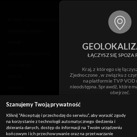
© 2026 Telewizja Polska S.A. w likwidacji
regulamin serwisu
cennik
GEOLOKALIZ
polityka prywatności
ŁĄCZYSZ SIĘ SPOZA 
moje zgody
Kraj, z którego się łączys
Zjednoczone , w związku z czy
pomoc
na platformie TVP VOD
nieodstępna. Sprawdź, które m
kontakt
obejrzeć.
voucher
Szanujemy Twoją prywatność
Nie pokazuj pon
dostępność
Kliknij "Akceptuję i przechodzę do serwisu", aby wyrazić zgody
na korzystanie z technologii automatycznego śledzenia i
informacje o dostawcy usług
ANULUJ
SP
zbierania danych, dostęp do informacji na Twoim urządzeniu
końcowym i ich przechowywanie oraz na przetwarzanie