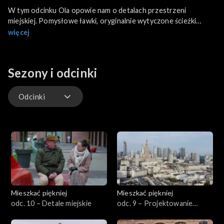
W tym odcinku Ola opowie nam o detalach przestrzeni
miejskiej. Pomysłowe ławki, oryginalnie wytyczone ścieżki
rowerowe i chodniki oraz kreatywnie zaprojektowane
więcej
przestrzenie wspólne w wydatny sposób zwiększają estetykę
naszego otoczenia.
Sezony i odcinki
Odcinki
Odcinki
Mieszkać piękniej
Mieszkać piękniej
odc. 10 – Detale miejskie
odc. 9 – Projektowanie
wnętrz