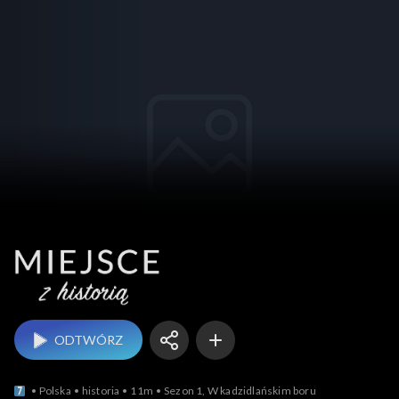
Miejsce z historią
ODTWÓRZ
Polska
historia
11m
Sezon 1, W kadzidlańskim boru