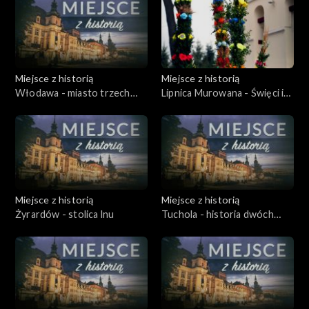
tomy. Korzystali z nich wybitni kompozytorzy: Witold
Lutosławski, Andrzej Panufnik, Henryk Mikołaj Górecki i Karol
Szymanowski.
Miejsce z historią
Miejsce z historią
Włodawa - miasto trzech
Lipnica Murowana - Święci i
kultur
palmy
Miejsce z historią
Miejsce z historią
Żyrardów - stolica lnu
Tuchola - historia dwóch
mieczy