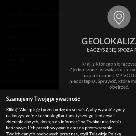
© 2026 Telewizja Polska S.A. w likwidacji
regulamin serwisu
cennik
GEOLOKALIZ
polityka prywatności
ŁĄCZYSZ SIĘ SPOZA 
moje zgody
Kraj, z którego się łączys
Zjednoczone , w związku z czy
pomoc
na platformie TVP VOD
nieodstępna. Sprawdź, które m
kontakt
obejrzeć.
voucher
Szanujemy Twoją prywatność
Nie pokazuj pon
dostępność
Kliknij "Akceptuję i przechodzę do serwisu", aby wyrazić zgody
informacje o dostawcy usług
na korzystanie z technologii automatycznego śledzenia i
ANULUJ
SP
zbierania danych, dostęp do informacji na Twoim urządzeniu
końcowym i ich przechowywanie oraz na przetwarzanie
Twoich danych osobowych przez nas, czyli Telewizję Polską