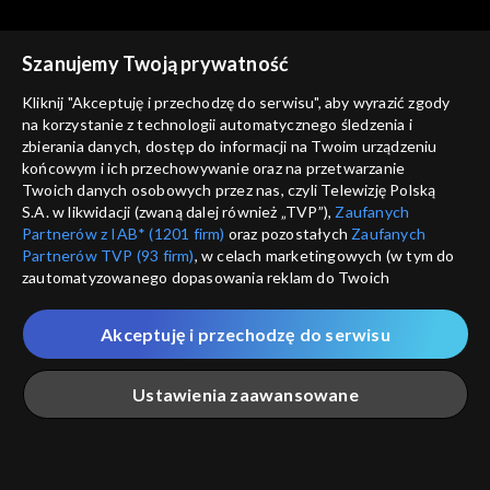
Szanujemy Twoją prywatność
Kliknij "Akceptuję i przechodzę do serwisu", aby wyrazić zgody
na korzystanie z technologii automatycznego śledzenia i
zbierania danych, dostęp do informacji na Twoim urządzeniu
Między Ziemią a Niebem
Między Ziemią a Niebem
końcowym i ich przechowywanie oraz na przetwarzanie
17.09.2023
03.09.2023
Twoich danych osobowych przez nas, czyli Telewizję Polską
S.A. w likwidacji (zwaną dalej również „TVP”),
Zaufanych
Partnerów z IAB* (1201 firm)
oraz pozostałych
Zaufanych
Partnerów TVP (93 firm)
, w celach marketingowych (w tym do
zautomatyzowanego dopasowania reklam do Twoich
zainteresowań i mierzenia ich skuteczności) i pozostałych,
które wskazujemy poniżej, a także zgody na udostępnianie
Akceptuję i przechodzę do serwisu
przez nas identyfikatora PPID do Google.
Między Ziemią a Niebem
Między Ziemią a Niebem
27.08.2023
20.08.2023
Twoje dane osobowe zbierane podczas odwiedzania przez
Ustawienia zaawansowane
Ciebie naszych
poszczególnych serwisów
zwanych dalej
„Portalem”, w tym informacje zapisywane za pomocą
technologii takich jak: pliki cookie, sygnalizatory WWW lub
innych podobnych technologii umożliwiających świadczenie
Główna
Szukaj
Moja lista
Na żywo
Więcej
dopasowanych i bezpiecznych usług, personalizację treści