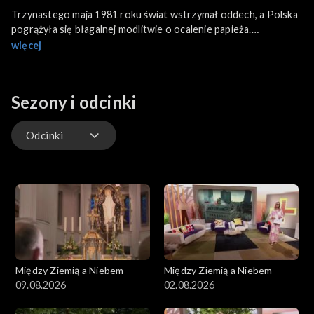
Trzynastego maja 1981 roku świat wstrzymał oddech, a Polska
pogrążyła się błagalnej modlitwie o ocalenie papieża.
Czterdzieści lat temu zamachowiec Ali Agca, strzelał do Ojca
więcej
Świętego. W programie pytamy, jak to wydarzenie zmieniło
pontyfikat Jana Pawła II?
Sezony i odcinki
Odcinki
Odcinki
Między Ziemią a Niebem
Między Ziemią a Niebem
09.08.2026
02.08.2026