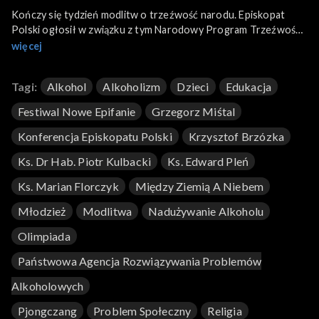
Kończy się tydzień modlitw o trzeźwość narodu. Episkopat
Polski ogłosił w związku z tym Narodowy Program Trzeźwości.
To odpowiedź Kościoła na jedną z największych plag
więcej
społecznych czyli uzależnienia od alkoholu i jego nadużywanie.
W programie również o stygmatach ojca Pio, propozycjach
Tagi:
Alkohol
Alkoholizm
Dzieci
Edukacja
Kościoła na Wielki Post Jan np. Festiwal Nowe Epifanie oraz
wsparciu duchowym udzielanym naszym olimpijczykom w
Festiwal Nowe Epifanie
Grzegorz Miśtal
Pjongczangu.
Konferencja Episkopatu Polski
Krzysztof Brzózka
Ks. Dr Hab. Piotr Kulbacki
Ks. Edward Pleń
Ks. Marian Florczyk
Między Ziemią A Niebem
Młodzież
Modlitwa
Nadużywanie Alkoholu
Olimpiada
Państwowa Agencja Rozwiązywania Problemów
Alkoholowych
Pjongczang
Problem Społeczny
Religia