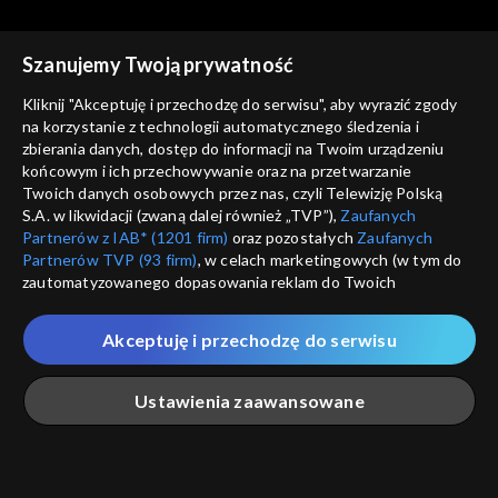
Szanujemy Twoją prywatność
Kliknij "Akceptuję i przechodzę do serwisu", aby wyrazić zgody
na korzystanie z technologii automatycznego śledzenia i
zbierania danych, dostęp do informacji na Twoim urządzeniu
Między Ziemią a Niebem
Między Ziemią a Niebem
końcowym i ich przechowywanie oraz na przetwarzanie
22.10.2023
15.10.2023
Twoich danych osobowych przez nas, czyli Telewizję Polską
S.A. w likwidacji (zwaną dalej również „TVP”),
Zaufanych
Partnerów z IAB* (1201 firm)
oraz pozostałych
Zaufanych
Partnerów TVP (93 firm)
, w celach marketingowych (w tym do
zautomatyzowanego dopasowania reklam do Twoich
zainteresowań i mierzenia ich skuteczności) i pozostałych,
które wskazujemy poniżej, a także zgody na udostępnianie
Akceptuję i przechodzę do serwisu
Między Ziemią a Niebem
Między Ziemią a Niebem
przez nas identyfikatora PPID do Google.
08.10.2023
01.10.2023
Twoje dane osobowe zbierane podczas odwiedzania przez
Ustawienia zaawansowane
Ciebie naszych
poszczególnych serwisów
zwanych dalej
„Portalem”, w tym informacje zapisywane za pomocą
technologii takich jak: pliki cookie, sygnalizatory WWW lub
innych podobnych technologii umożliwiających świadczenie
Główna
Szukaj
Moja lista
Na żywo
Więcej
dopasowanych i bezpiecznych usług, personalizację treści