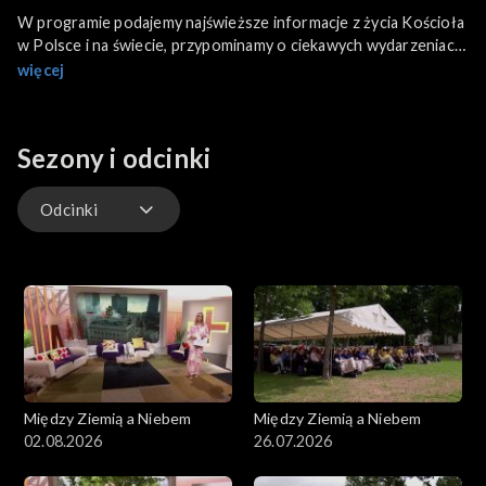
W programie podajemy najświeższe informacje z życia Kościoła
w Polsce i na świecie, przypominamy o ciekawych wydarzeniach
kościelnych i społecznych. Przedstawiamy także aktualne
więcej
wydarzenia z życia Stolicy Apostolskiej.
Sezony i odcinki
Odcinki
Odcinki
Między Ziemią a Niebem
Między Ziemią a Niebem
02.08.2026
26.07.2026