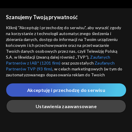
Szanujemy Twoją prywatność
Kliknij "Akceptuję i przechodzę do serwisu", aby wyrazić zgody
na korzystanie z technologii automatycznego śledzenia i
zbierania danych, dostęp do informacji na Twoim urządzeniu
Między Ziemią a Niebem
Między Ziemią a Niebem
końcowym i ich przechowywanie oraz na przetwarzanie
03.09.2023
27.08.2023
Twoich danych osobowych przez nas, czyli Telewizję Polską
S.A. w likwidacji (zwaną dalej również „TVP”),
Zaufanych
Partnerów z IAB* (1201 firm)
oraz pozostałych
Zaufanych
Partnerów TVP (93 firm)
, w celach marketingowych (w tym do
zautomatyzowanego dopasowania reklam do Twoich
zainteresowań i mierzenia ich skuteczności) i pozostałych,
które wskazujemy poniżej, a także zgody na udostępnianie
Akceptuję i przechodzę do serwisu
przez nas identyfikatora PPID do Google.
Między Ziemią a Niebem
Między Ziemią a Niebem
20.08.2023
13.08.2023
Twoje dane osobowe zbierane podczas odwiedzania przez
Ustawienia zaawansowane
Ciebie naszych
poszczególnych serwisów
zwanych dalej
„Portalem”, w tym informacje zapisywane za pomocą
technologii takich jak: pliki cookie, sygnalizatory WWW lub
innych podobnych technologii umożliwiających świadczenie
Główna
Szukaj
Moja lista
Na żywo
Więcej
dopasowanych i bezpiecznych usług, personalizację treści