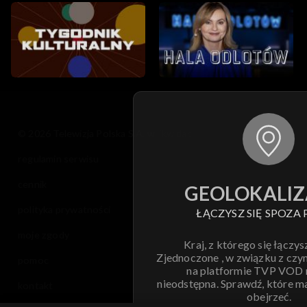
© 2026 Telewizja Polska S.A. w likwidacji
regulamin serwisu
cennik
GEOLOKALIZ
polityka prywatności
ŁĄCZYSZ SIĘ SPOZA 
moje zgody
Kraj, z którego się łączys
Zjednoczone , w związku z czy
pomoc
na platformie TVP VOD
nieodstępna. Sprawdź, które m
kontakt
obejrzeć.