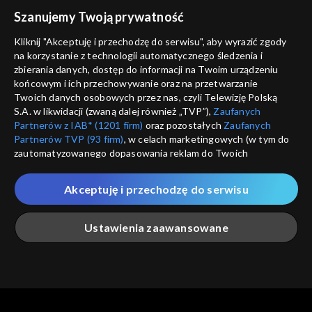
voucher
Szanujemy Twoją prywatność
Nie pokazuj pon
dostępność
Kliknij "Akceptuję i przechodzę do serwisu", aby wyrazić zgody
na korzystanie z technologii automatycznego śledzenia i
informacje o dostawcy usług
ANULUJ
SP
zbierania danych, dostęp do informacji na Twoim urządzeniu
końcowym i ich przechowywanie oraz na przetwarzanie
Twoich danych osobowych przez nas, czyli Telewizję Polską
S.A. w likwidacji (zwaną dalej również „TVP”),
Zaufanych
Partnerów z IAB* (1201 firm)
oraz pozostałych
Zaufanych
Partnerów TVP (93 firm)
, w celach marketingowych (w tym do
zautomatyzowanego dopasowania reklam do Twoich
zainteresowań i mierzenia ich skuteczności) i pozostałych,
które wskazujemy poniżej, a także zgody na udostępnianie
Akceptuję i przechodzę do serwisu
przez nas identyfikatora PPID do Google.
Twoje dane osobowe zbierane podczas odwiedzania przez
Ustawienia zaawansowane
Ciebie naszych
poszczególnych serwisów
zwanych dalej
„Portalem”, w tym informacje zapisywane za pomocą
technologii takich jak: pliki cookie, sygnalizatory WWW lub
innych podobnych technologii umożliwiających świadczenie
Główna
Szukaj
Moja lista
Na żywo
Więcej
dopasowanych i bezpiecznych usług, personalizację treści
oraz reklam, udostępnianie funkcji mediów społecznościowych