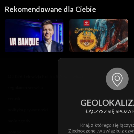
Rekomendowane dla Ciebie
© 2026 Telewizja Polska S.A. w likwidacji
regulamin serwisu
cennik
GEOLOKALIZ
polityka prywatności
ŁĄCZYSZ SIĘ SPOZA 
moje zgody
Kraj, z którego się łączys
Zjednoczone , w związku z czy
pomoc