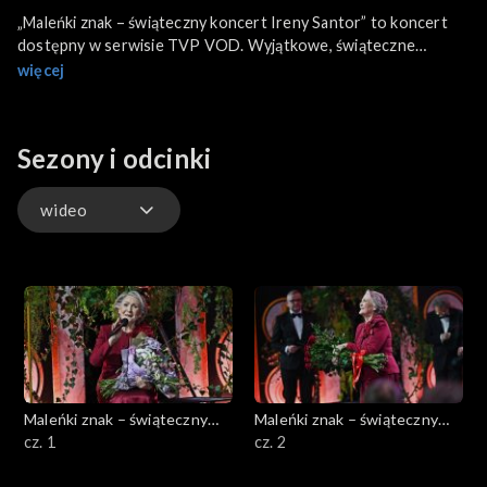
„Maleńki znak – świąteczny koncert Ireny Santor” to koncert
dostępny w serwisie TVP VOD. Wyjątkowe, świąteczne
wydarzenie z okazji 90. urodzin artystki.
więcej
Sezony i odcinki
wideo
wideo
Maleńki znak – świąteczny
Maleńki znak – świąteczny
koncert Ireny Santor
cz. 1
koncert Ireny Santor
cz. 2