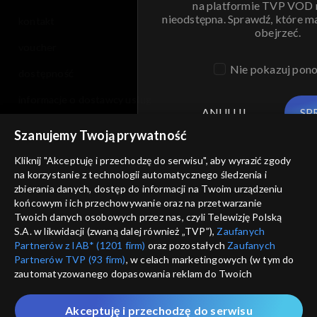
na platformie TVP VOD
nieodstępna. Sprawdź, które m
kontakt
obejrzeć.
voucher
Nie pokazuj pon
dostępność
informacje o dostawcy usług
ANULUJ
SP
Szanujemy Twoją prywatność
Kliknij "Akceptuję i przechodzę do serwisu", aby wyrazić zgody
na korzystanie z technologii automatycznego śledzenia i
zbierania danych, dostęp do informacji na Twoim urządzeniu
końcowym i ich przechowywanie oraz na przetwarzanie
Twoich danych osobowych przez nas, czyli Telewizję Polską
S.A. w likwidacji (zwaną dalej również „TVP”),
Zaufanych
Partnerów z IAB* (1201 firm)
oraz pozostałych
Zaufanych
Partnerów TVP (93 firm)
, w celach marketingowych (w tym do
zautomatyzowanego dopasowania reklam do Twoich
zainteresowań i mierzenia ich skuteczności) i pozostałych,
które wskazujemy poniżej, a także zgody na udostępnianie
Akceptuję i przechodzę do serwisu
przez nas identyfikatora PPID do Google.