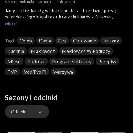
Sezon 1, Holandia – Co ma polder do wiatraka
Tamy, groble, kanały, wiatraki i poldery – to żelazne pozycje
holenderskiego krajobrazu. Krytyk kulinarny z Krakowa,
w niecodziennej dla siebie roli eksperta inżynierii wodnej,
więcej
objaśnia ich konstrukcję, działanie i funkcje. Rotterdam,
największy port świata, to miejsce, gdzie można zjeść
Tagi:
Chleb
Dania
Gęś
Gotowanie
Jarzyny
doskonałe ryby, natomiast region Westland jest największym w
Holandii zagłębiem upraw warzywnych. Odwiedzamy szklarnie,
Kuchnia
Makłowicz
Makłowicz W Podróży
w której rośnie 50 odmian pomidorów, oraz hodowlę kiełków
spożywczych zadziwiających wielością smaków. Danie główne
Mięso
Podróże
Program Kulinarny
Przepisy
odcinka: sałatka z piersią kurczaka a la plancha, ze smażonymi
TVP
Vod.tvp.pl
Warzywa
batatami i kiełkami, w sosie vinegrette.
Sezony i odcinki
Odcinki
Odcinki