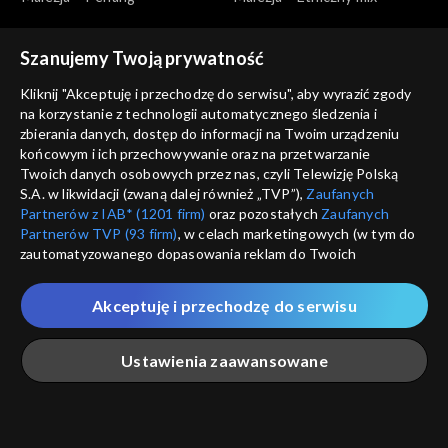
Szanujemy Twoją prywatność
Kliknij "Akceptuję i przechodzę do serwisu", aby wyrazić zgody
na korzystanie z technologii automatycznego śledzenia i
zbierania danych, dostęp do informacji na Twoim urządzeniu
Makłowicz w podróży
Makłowicz w podróży
końcowym i ich przechowywanie oraz na przetwarzanie
Malezja – Malakka
Morawy – W stronę Śląska
Twoich danych osobowych przez nas, czyli Telewizję Polską
S.A. w likwidacji (zwaną dalej również „TVP”),
Zaufanych
Partnerów z IAB* (1201 firm)
oraz pozostałych
Zaufanych
Partnerów TVP (93 firm)
, w celach marketingowych (w tym do
zautomatyzowanego dopasowania reklam do Twoich
zainteresowań i mierzenia ich skuteczności) i pozostałych,
które wskazujemy poniżej, a także zgody na udostępnianie
Akceptuję i przechodzę do serwisu
przez nas identyfikatora PPID do Google.
Makłowicz w podróży
Makłowicz w podróży
Twoje dane osobowe zbierane podczas odwiedzania przez
Morawy – Beskid i doliny
Morawy – Na południu
Ustawienia zaawansowane
Ciebie naszych
poszczególnych serwisów
zwanych dalej
„Portalem”, w tym informacje zapisywane za pomocą
technologii takich jak: pliki cookie, sygnalizatory WWW lub
innych podobnych technologii umożliwiających świadczenie
Główna
Szukaj
Moja lista
Na żywo
Więcej
dopasowanych i bezpiecznych usług, personalizację treści