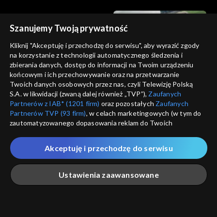
Szanujemy Twoją prywatność
Kliknij "Akceptuję i przechodzę do serwisu", aby wyrazić zgody
na korzystanie z technologii automatycznego śledzenia i
zbierania danych, dostęp do informacji na Twoim urządzeniu
Makłowicz w podróży
Makłowicz w podróży
końcowym i ich przechowywanie oraz na przetwarzanie
Morawy – Beskid i doliny
Morawy – Na południu
Twoich danych osobowych przez nas, czyli Telewizję Polską
S.A. w likwidacji (zwaną dalej również „TVP”),
Zaufanych
Partnerów z IAB* (1201 firm)
oraz pozostałych
Zaufanych
Partnerów TVP (93 firm)
, w celach marketingowych (w tym do
zautomatyzowanego dopasowania reklam do Twoich
zainteresowań i mierzenia ich skuteczności) i pozostałych,
które wskazujemy poniżej, a także zgody na udostępnianie
Akceptuję i przechodzę do serwisu
przez nas identyfikatora PPID do Google.
Makłowicz w podróży
Makłowicz w podróży
Morawy – Jak z obrazka
Kanada – Montreal
Twoje dane osobowe zbierane podczas odwiedzania przez
Ustawienia zaawansowane
Ciebie naszych
poszczególnych serwisów
zwanych dalej
„Portalem”, w tym informacje zapisywane za pomocą
technologii takich jak: pliki cookie, sygnalizatory WWW lub
innych podobnych technologii umożliwiających świadczenie
Główna
Szukaj
Moja lista
Na żywo
Więcej
dopasowanych i bezpiecznych usług, personalizację treści