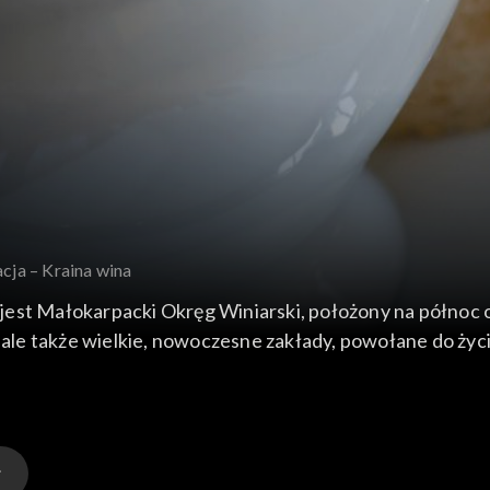
cja – Kraina wina
est Małokarpacki Okręg Winiarski, położony na północ o
a, ale także wielkie, nowoczesne zakłady, powołane do ży
e miejscowe wino i zagląda do firmowej kuchni, której sze
awie, gdzie nad brzegiem Dunaju pan Robert gotuje znany
stauracja to ostatni obowiązkowy punkt programu.