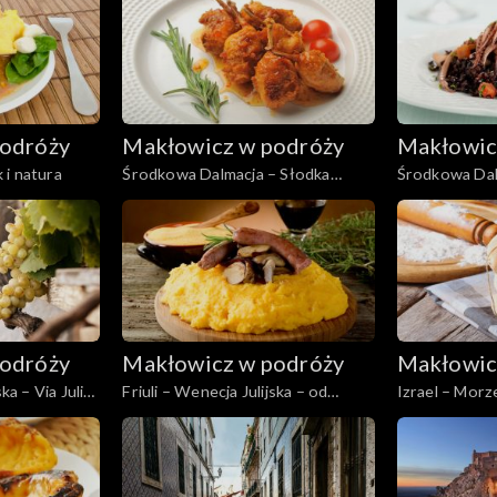
odróży
Makłowicz w podróży
Makłowic
 i natura
Środkowa Dalmacja – Słodka
Środkowa Dal
Cetina
odróży
Makłowicz w podróży
Makłowic
ka – Via Julia
Friuli – Wenecja Julijska – od
Izrael – Mor
podszewki