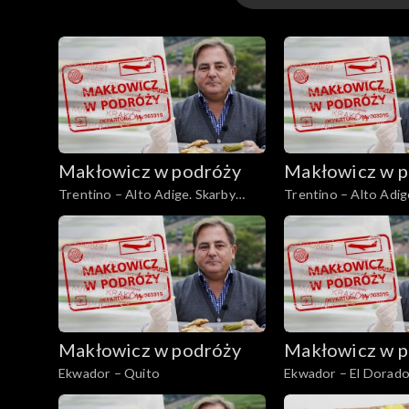
Odcinki
Makłowicz w podróży
Makłowicz w p
Trentino – Alto Adige. Skarby
Trentino – Alto Adig
południowego Tyrolu
góra Adyga
Makłowicz w podróży
Makłowicz w p
Ekwador – Quito
Ekwador – El Dorad