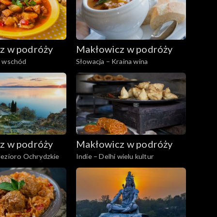
z w podróży
Makłowicz w podróży
a wschód
Słowacja – Kraina wina
z w podróży
Makłowicz w podróży
Jezioro Ochrydzkie
Indie – Delhi wielu kultur