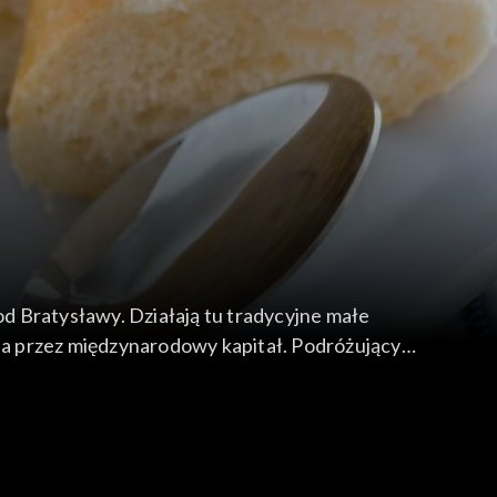
d Bratysławy. Działają tu tradycyjne małe
cia przez międzynarodowy kapitał. Podróżujący
f specjalnie dla niego przyrządza kilka swoich
 i ceniony w wielu krajach gulasz. Pięknie