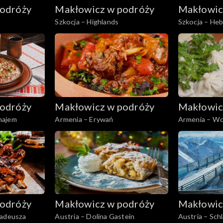
odróży
Makłowicz w podróży
Makłowic
Szkocja – Highlands
Szkocja – Heb
odróży
Makłowicz w podróży
Makłowic
najem
Armenia – Erywań
Armenia – Wo
odróży
Makłowicz w podróży
Makłowic
madeusza
Austria – Dolina Gastein
Austria – Sch