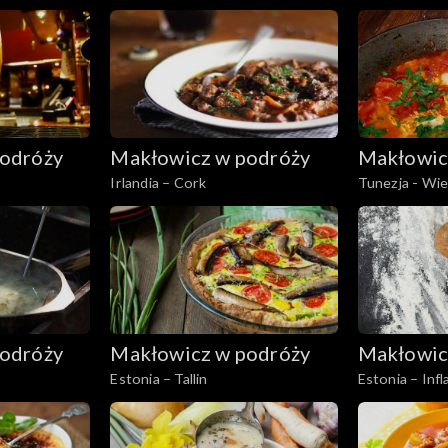
odróży
Makłowicz w podróży
Makłowic
Irlandia – Cork
Tunezja - Wi
odróży
Makłowicz w podróży
Makłowic
Estonia – Tallin
Estonia – Infl