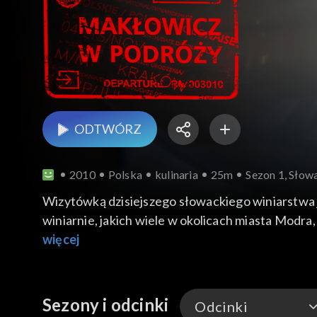
ODTWÓRZ
2010
Polska
kulinaria
25m
Sezon 1, Słowa
Wizytówką dzisiejszego słowackiego winiarstwa j
winiarnie, jakich wiele w okolicach miasta Modr
smakosz z Polski zwiedza taką winiarnię, degustuj
więcej
popisowych dań. Winny szlak kończy się w Bratysł
odnowiona stołeczna starówka i jej najlepsza re
Sezony i odcinki
Odcinki