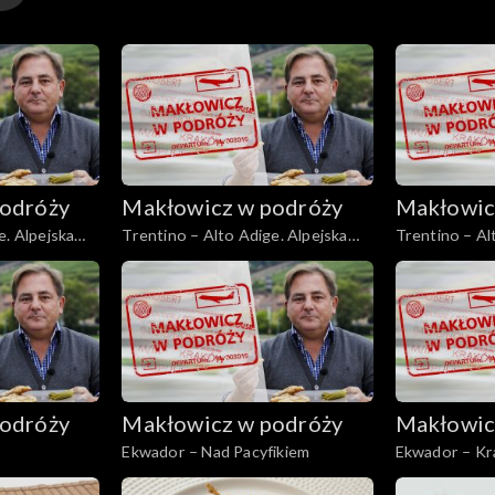
odróży
Makłowicz w podróży
Makłowic
e. Alpejska
Trentino – Alto Adige. Alpejska
Trentino – Al
kraina Ladynów
odróży
Makłowicz w podróży
Makłowic
o
Ekwador – Nad Pacyfikiem
Ekwador – Kr