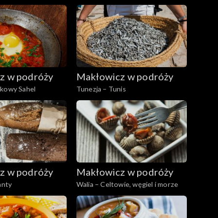
z w podróży
Makłowicz w podróży
ekowy Sahel
Tunezja – Tunis
z w podróży
Makłowicz w podróży
anty
Walia – Celtowie, węgiel i morze