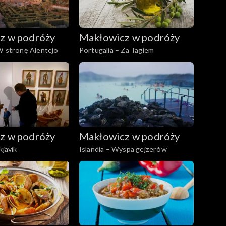
z w podróży
Makłowicz w podróży
W stronę Alentejo
Portugalia – Za Tagiem
z w podróży
Makłowicz w podróży
kjavik
Islandia – Wyspa gejzerów