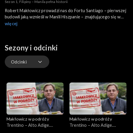
Sezon 1, Filipiny – Manila pełna historii
Robert Makłowicz prowadzi nas do Fortu Santiago – pierwszej
budowli jaką wznieśli w Manili Hiszpanie – znajdującego się w
dzisiejszej dzielnicy Intramuros. Po Hiszpanach władcami Filipin
więcej
zostali na początku XX wieku Amerykanie. Pozostały po nich
wszechobecne angielskie słowa oraz dania typu mięso w bułce.
Manilskie menu Roberta jest dużo ciekawsze: kare - kare z
Sezony i odcinki
ogonów wołowych duszonych w sosie z orzeszków ziemnych,
golonka i podroby wieprzowe, chicken barbecue, kwaśna
tamaryndowa zupa sinigang, zupa z płetwy rekina oraz morski
Odcinki
ogórek czyli trepang.
Odcinki
Makłowicz w podróży
Makłowicz w podróży
Trentino – Alto Adige.
Trentino – Alto Adige.
Skarby południowego Tyrolu
Alpejska góra Adyga