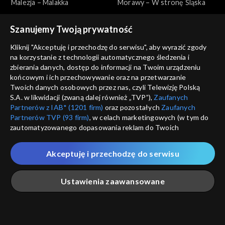
Malezja – Malakka
Morawy – W stronę Śląska
Szanujemy Twoją prywatność
Kliknij "Akceptuję i przechodzę do serwisu", aby wyrazić zgody
na korzystanie z technologii automatycznego śledzenia i
zbierania danych, dostęp do informacji na Twoim urządzeniu
końcowym i ich przechowywanie oraz na przetwarzanie
Makłowicz w podróży
Makłowicz w podróży
Twoich danych osobowych przez nas, czyli Telewizję Polską
Morawy – Beskid i doliny
Morawy – Na południu
S.A. w likwidacji (zwaną dalej również „TVP”),
Zaufanych
Partnerów z IAB* (1201 firm)
oraz pozostałych
Zaufanych
Partnerów TVP (93 firm)
, w celach marketingowych (w tym do
zautomatyzowanego dopasowania reklam do Twoich
zainteresowań i mierzenia ich skuteczności) i pozostałych,
które wskazujemy poniżej, a także zgody na udostępnianie
Akceptuję i przechodzę do serwisu
przez nas identyfikatora PPID do Google.
Makłowicz w podróży
Makłowicz w podróży
Twoje dane osobowe zbierane podczas odwiedzania przez
Morawy – Jak z obrazka
Kanada – Montreal
Ustawienia zaawansowane
Ciebie naszych
poszczególnych serwisów
zwanych dalej
„Portalem”, w tym informacje zapisywane za pomocą
technologii takich jak: pliki cookie, sygnalizatory WWW lub
innych podobnych technologii umożliwiających świadczenie
Główna
Szukaj
Moja lista
Na żywo
Więcej
dopasowanych i bezpiecznych usług, personalizację treści