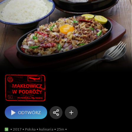
Makłowicz w podróży
ODTWÓRZ
2017
Polska
kulinaria
25m