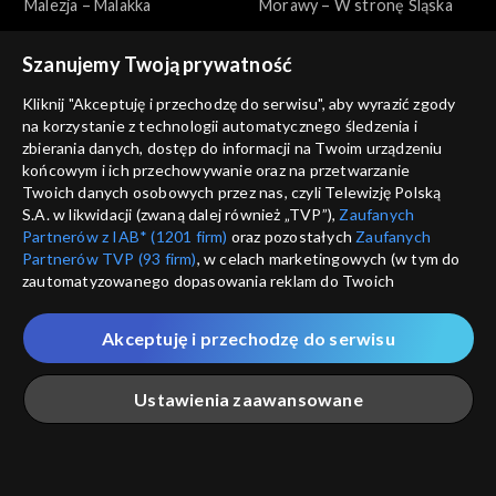
Malezja – Malakka
Morawy – W stronę Śląska
Szanujemy Twoją prywatność
Kliknij "Akceptuję i przechodzę do serwisu", aby wyrazić zgody
na korzystanie z technologii automatycznego śledzenia i
zbierania danych, dostęp do informacji na Twoim urządzeniu
końcowym i ich przechowywanie oraz na przetwarzanie
Makłowicz w podróży
Makłowicz w podróży
Twoich danych osobowych przez nas, czyli Telewizję Polską
Morawy – Beskid i doliny
Morawy – Na południu
S.A. w likwidacji (zwaną dalej również „TVP”),
Zaufanych
Partnerów z IAB* (1201 firm)
oraz pozostałych
Zaufanych
Partnerów TVP (93 firm)
, w celach marketingowych (w tym do
zautomatyzowanego dopasowania reklam do Twoich
zainteresowań i mierzenia ich skuteczności) i pozostałych,
które wskazujemy poniżej, a także zgody na udostępnianie
Akceptuję i przechodzę do serwisu
przez nas identyfikatora PPID do Google.
Makłowicz w podróży
Makłowicz w podróży
Twoje dane osobowe zbierane podczas odwiedzania przez
Morawy – Jak z obrazka
Kanada – Montreal
Ustawienia zaawansowane
Ciebie naszych
poszczególnych serwisów
zwanych dalej
„Portalem”, w tym informacje zapisywane za pomocą
technologii takich jak: pliki cookie, sygnalizatory WWW lub
innych podobnych technologii umożliwiających świadczenie
Główna
Szukaj
Moja lista
Na żywo
Więcej
dopasowanych i bezpiecznych usług, personalizację treści