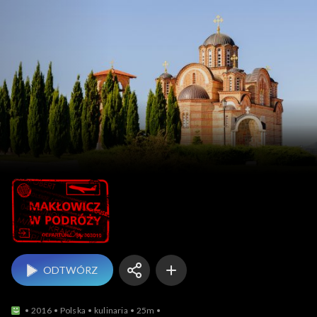
Makłowicz w podróży
ODTWÓRZ
2016
Polska
kulinaria
25m