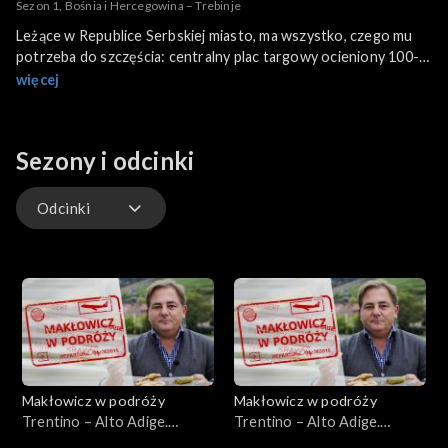
Sezon 1, Bośnia i Hercegowina – Trebinje
Leżące w Republice Serbskiej miasto, ma wszystko, czego mu
potrzeba do szczęścia: centralny plac targowy ocieniony 100-
letnimi platanami, sielską rzekę Trebisznicę i zabytkowy most,
więcej
fragment dawnej tureckiej dzielnicy oraz świętą dla Serbów
cerkiew na wzgórzu. Robert Makłowicz odnajduje tam również
winnicę cesarską oraz wyśmienitego pstrąga.
Sezony i odcinki
Odcinki
Odcinki
Makłowicz w podróży
Makłowicz w podróży
Trentino – Alto Adige.
Trentino – Alto Adige.
Skarby południowego Tyrolu
Alpejska góra Adyga