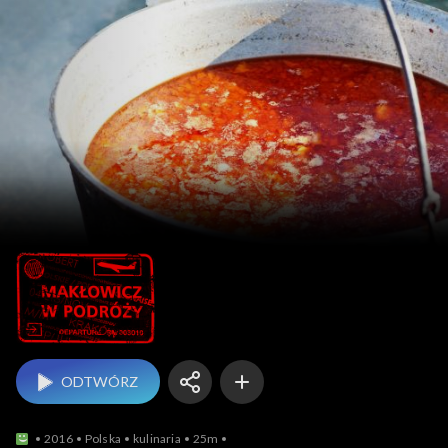
Makłowicz w podróży
ODTWÓRZ
2016
Polska
kulinaria
25m