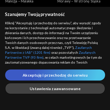
Malezja – Malakka
Morawy – W stronę Śląska
Szanujemy Twoją prywatność
Kliknij "Akceptuję i przechodzę do serwisu", aby wyrazić zgody
na korzystanie z technologii automatycznego śledzenia i
zbierania danych, dostęp do informacji na Twoim urządzeniu
końcowym i ich przechowywanie oraz na przetwarzanie
Makłowicz w podróży
Makłowicz w podróży
Twoich danych osobowych przez nas, czyli Telewizję Polską
Morawy – Beskid i doliny
Morawy – Na południu
S.A. w likwidacji (zwaną dalej również „TVP”),
Zaufanych
Partnerów z IAB* (1201 firm)
oraz pozostałych
Zaufanych
Partnerów TVP (93 firm)
, w celach marketingowych (w tym do
zautomatyzowanego dopasowania reklam do Twoich
zainteresowań i mierzenia ich skuteczności) i pozostałych,
które wskazujemy poniżej, a także zgody na udostępnianie
Akceptuję i przechodzę do serwisu
przez nas identyfikatora PPID do Google.
Makłowicz w podróży
Makłowicz w podróży
Twoje dane osobowe zbierane podczas odwiedzania przez
Morawy – Jak z obrazka
Kanada – Montreal
Ustawienia zaawansowane
Ciebie naszych
poszczególnych serwisów
zwanych dalej
„Portalem”, w tym informacje zapisywane za pomocą
technologii takich jak: pliki cookie, sygnalizatory WWW lub
innych podobnych technologii umożliwiających świadczenie
Główna
Szukaj
Moja lista
Na żywo
Więcej
dopasowanych i bezpiecznych usług, personalizację treści