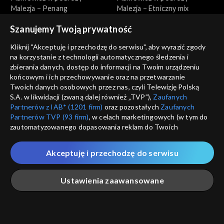
Malezja – Penang
Malezja – Etniczny mix
Szanujemy Twoją prywatność
Kliknij "Akceptuję i przechodzę do serwisu", aby wyrazić zgody
na korzystanie z technologii automatycznego śledzenia i
zbierania danych, dostęp do informacji na Twoim urządzeniu
końcowym i ich przechowywanie oraz na przetwarzanie
Makłowicz w podróży
Makłowicz w podróży
Twoich danych osobowych przez nas, czyli Telewizję Polską
Malezja – Malakka
Morawy – W stronę Śląska
S.A. w likwidacji (zwaną dalej również „TVP”),
Zaufanych
Partnerów z IAB* (1201 firm)
oraz pozostałych
Zaufanych
Partnerów TVP (93 firm)
, w celach marketingowych (w tym do
zautomatyzowanego dopasowania reklam do Twoich
zainteresowań i mierzenia ich skuteczności) i pozostałych,
które wskazujemy poniżej, a także zgody na udostępnianie
Akceptuję i przechodzę do serwisu
przez nas identyfikatora PPID do Google.
Twoje dane osobowe zbierane podczas odwiedzania przez
Makłowicz w podróży
Makłowicz w podróży
Ustawienia zaawansowane
Ciebie naszych
poszczególnych serwisów
zwanych dalej
Morawy – Beskid i doliny
Morawy – Na południu
„Portalem”, w tym informacje zapisywane za pomocą
technologii takich jak: pliki cookie, sygnalizatory WWW lub
innych podobnych technologii umożliwiających świadczenie
Główna
Szukaj
Moja lista
Na żywo
Więcej
dopasowanych i bezpiecznych usług, personalizację treści