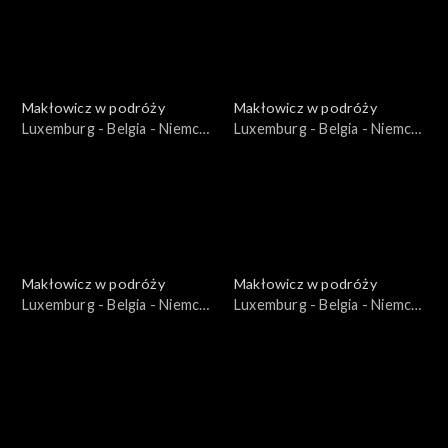
Makłowicz w podróży
Makłowicz w podróży
Luxemburg - Belgia - Niemcy
Luxemburg - Belgia - Niemcy
– Niemcy Karola Wielkiego
– Belgijskie Ardeny
Makłowicz w podróży
Makłowicz w podróży
Luxemburg - Belgia - Niemcy
Luxemburg - Belgia - Niemcy
– Luxemburg: Małe wielkie
– Luxemburg: Miasto
księstwo
stołeczne