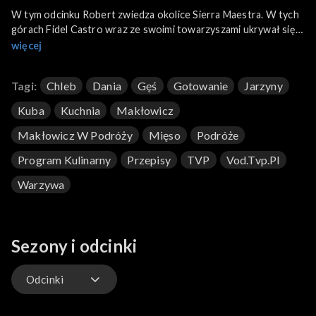
W tym odcinku Robert zwiedza okolice Sierra Maestra. W tych
górach Fidel Castro wraz ze swoimi towarzyszami ukrywał się
przez blisko trzy lata, żeby potem zdobyć całą wyspę...
więcej
Tagi:
Chleb
Dania
Gęś
Gotowanie
Jarzyny
Kuba
Kuchnia
Makłowicz
Makłowicz W Podróży
Mięso
Podróże
Program Kulinarny
Przepisy
TVP
Vod.tvp.pl
Warzywa
Sezony i odcinki
Odcinki