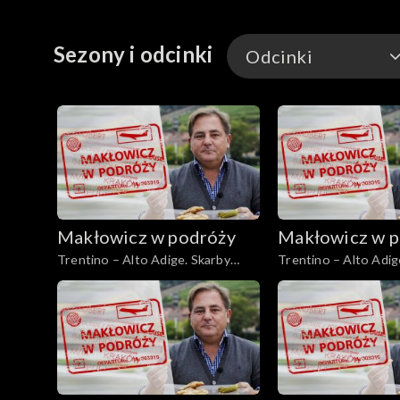
Sezony i odcinki
Odcinki
Odcinki
Makłowicz w podróży
Makłowicz w p
Trentino – Alto Adige. Skarby
Trentino – Alto Adig
południowego Tyrolu
góra Adyga