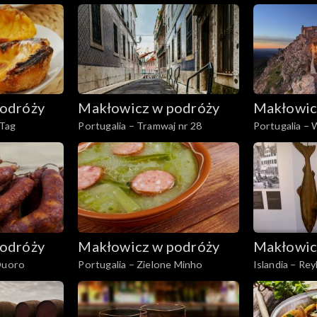
podszewki
odróży
Makłowicz w podróży
Makłowic
 Tag
Portugalia – Tramwaj nr 28
Portugalia – 
odróży
Makłowicz w podróży
Makłowic
 Duoro
Portugalia – Zielone Minho
Islandia – Rey