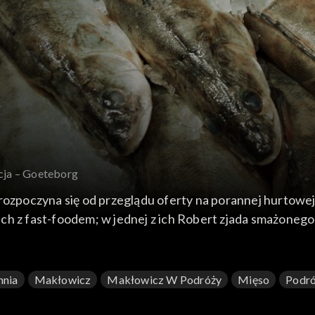
cja – Goeteborg
 rozpoczyna się od przeglądu oferty na porannej hurtowej
ch z fast-foodem; w jednej z ich Robert zjada smażonego
rej szefuje wybitny szwedzki autorytet kulinarny, Leif M
vlax, do którego proponuje kawior. Na takie przysmaki 
hnia
Makłowicz
Makłowicz W Podróży
Mięso
Podr