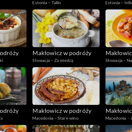
Estonia – Tallin
Estonia – Infl
odróży
Makłowicz w podróży
Makłowic
ki
Słowacja – Za miedzą
Słowacja – N
odróży
Makłowicz w podróży
Makłowic
cy
Macedonia – Stare wino
Macedonia – 