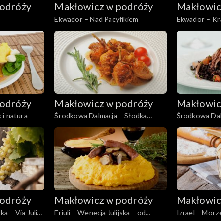
odróży
Makłowicz w podróży
Makłowic
o
Ekwador – Nad Pacyfikiem
Ekwador – Kr
odróży
Makłowicz w podróży
Makłowic
 i natura
Środkowa Dalmacja – Słodka
Środkowa Dal
Cetina
odróży
Makłowicz w podróży
Makłowic
ka – Via Julia
Friuli – Wenecja Julijska – od
Izrael – Mor