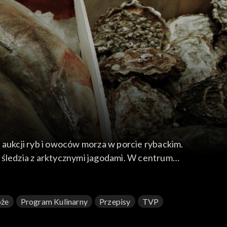
 aukcji ryb i owoców morza w porcie rybackim.
 śledzia z arktycznymi jagodami. W centrum
annerström. W asyście gościa z Polski Leif
nie mogli liczyć dawni marynarze, o czym Robert
óże
Program Kulinarny
Przepisy
TVP