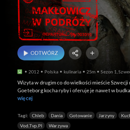
ODTWÓRZ
2012
Polska
kulinaria
25m
Sezon 1, Szwe
Wizyta w drugim co do wielkości mieście Szwecji
Goeteborg kocha ryby i oferuje je nawet w budka
miasta trafia do słynnej restauracji Kometen, któ
więcej
przyrządza marynowanego po szwedzku łososia gra
przekonuje się na pokładzie repliki XVIII-wiecznego statku Götheborg, cumującego w porcie. Na koniec restauracja rybna w miejskiej hali targowej i…
Tagi:
Chleb
Dania
Gotowanie
Jarzyny
Kuc
muzeum szwedzkiej motoryzacji.
Vod.tvp.pl
Warzywa