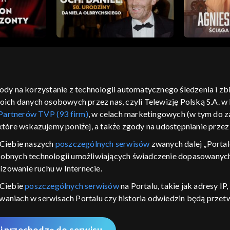
gody na korzystanie z technologii automatycznego śledzenia i z
h danych osobowych przez nas, czyli Telewizję Polską S.A. w l
moje zgody
pomoc
kontakt
voucher
dostępno
Partnerów TVP (93 firm)
, w celach marketingowych (w tym do
CJA
 które wskazujemy poniżej, a także zgody na udostępnianie prze
LSKI
Ciebie naszych
poszczególnych serwisów
zwanych dalej „Portal
dobnych technologii umożliwiających świadczenie dopasowanych i
y Zjednoczone ,
 platformie TVP
izowanie ruchu w Internecie.
awdź, które
 Ciebie
poszczególnych serwisów
na Portalu, takie jak adresy I
zeć.
iwaniach w serwisach Portalu czy historia odwiedzin będą prze
ępujących celów i funkcji: przechowywania informacji na urządz
nie
sonalizowanych reklam, tworzenia profilu spersonalizowanych t
i przechodzę do serwisu