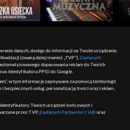
bierania danych, dostęp do informacji na Twoim urządzeniu
ikwidacji (zwaną dalej również „TVP”),
Zaufanych
ść
informacje o dostawcy usług
 zautomatyzowanego dopasowania reklam do Twoich
z nas identyfikatora PPID do Google.
em”, w tym informacje zapisywane za pomocą technologii
 bezpiecznych usług, personalizację treści oraz reklam,
P, identyfikatory Twoich urządzeń końcowych i
twarzane przez TVP,
Zaufanych Partnerów z IAB
oraz
eniu lub dostęp do nich, wyboru podstawowych reklam,
reści, wyboru spersonalizowanych treści, pomiaru