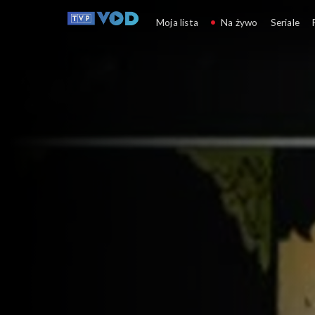
Magazyn Komix
Moja lista
Na żywo
Seriale