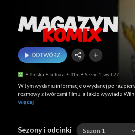
ODTWÓRZ
Polska
kultura
31m
Sezon 1, wyd.27
W tym wydaniu informacje o wydanej po raz pierws
rozmowy z twórcami filmu, a także wywiad z Wil
więcej
Sezony i odcinki
Sezon 1