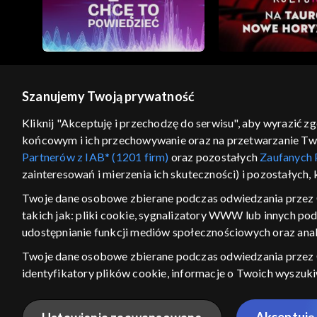
Szanujemy Twoją prywatność
© 2026 Telewizja Polska S.A. w likwidacji
Kliknij "Akceptuję i przechodzę do serwisu", aby wyrazić z
końcowym i ich przechowywanie oraz na przetwarzanie Twoic
regulamin serwisu
cennik
polityka prywatności
Partnerów z IAB* (1201 firm)
oraz pozostałych
Zaufanych 
GEOLOKALIZA
zainteresowań i mierzenia ich skuteczności) i pozostałych,
ŁĄCZYSZ SIĘ SPOZA PO
Twoje dane osobowe zbierane podczas odwiedzania przez 
takich jak: pliki cookie, sygnalizatory WWW lub innych po
Kraj, z którego się łączysz, to Stan
w związku z czym część tytułów na
udostępnianie funkcji mediów społecznościowych oraz anal
VOD może być nieodstępna. Spr
Twoje dane osobowe zbierane podczas odwiedzania przez
materiały możesz obejr
identyfikatory plików cookie, informacje o Twoich wyszuk
pozostałych
Zaufanych Partnerów TVP
dla realizacji nast
Nie pokazuj ponow
wyboru spersonalizowanych reklam, tworzenia profilu sper
Akceptuję 