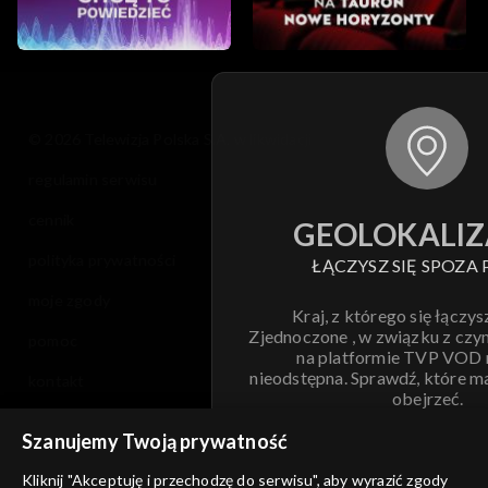
© 2026 Telewizja Polska S.A. w likwidacji
regulamin serwisu
cennik
GEOLOKALIZ
polityka prywatności
ŁĄCZYSZ SIĘ SPOZA 
moje zgody
Kraj, z którego się łączys
Zjednoczone , w związku z czy
pomoc
na platformie TVP VOD
nieodstępna. Sprawdź, które m
kontakt
obejrzeć.
voucher
Szanujemy Twoją prywatność
Nie pokazuj pon
dostępność
Kliknij "Akceptuję i przechodzę do serwisu", aby wyrazić zgody