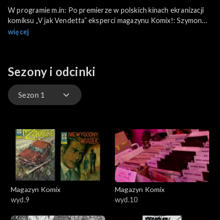
W programie m.in: Po premierze w polskich kinach ekranizacji
komiksu „V jak Vendetta” eksperci magazynu Komix!: Szymon
Holcman oraz Wojciech Orliński zanalizują powodzenie tej
więcej
ekranizacji oraz zaprezentowane zostaną fragmenty filmu. W
dziale Recenzja: najnowsze albumy: 30 księgi „Tytusa, Romka i
tomka” autorstwa Papcia Chmiela oraz „Opowieść Rybaka”
Sezony i odcinki
polskiego twórcy publikującego we Francji: Irka Koniora.
Sezon 1
Sezon 1
Magazyn Komix
Magazyn Komix
wyd.9
wyd.10