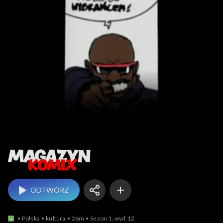
Magazyn Komix
ODTWÓRZ
Polska
kultura
26m
Sezon 1, wyd.12