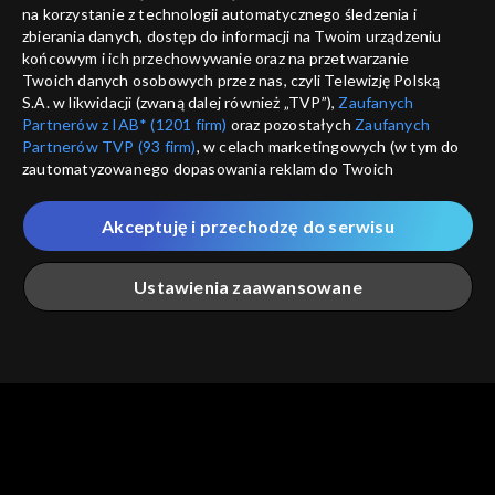
informacje o dostawcy usług
na korzystanie z technologii automatycznego śledzenia i
ANULUJ
SP
zbierania danych, dostęp do informacji na Twoim urządzeniu
końcowym i ich przechowywanie oraz na przetwarzanie
Twoich danych osobowych przez nas, czyli Telewizję Polską
S.A. w likwidacji (zwaną dalej również „TVP”),
Zaufanych
Partnerów z IAB* (1201 firm)
oraz pozostałych
Zaufanych
Partnerów TVP (93 firm)
, w celach marketingowych (w tym do
zautomatyzowanego dopasowania reklam do Twoich
zainteresowań i mierzenia ich skuteczności) i pozostałych,
które wskazujemy poniżej, a także zgody na udostępnianie
Akceptuję i przechodzę do serwisu
przez nas identyfikatora PPID do Google.
Twoje dane osobowe zbierane podczas odwiedzania przez
Ustawienia zaawansowane
Ciebie naszych
poszczególnych serwisów
zwanych dalej
„Portalem”, w tym informacje zapisywane za pomocą
technologii takich jak: pliki cookie, sygnalizatory WWW lub
innych podobnych technologii umożliwiających świadczenie
Główna
Szukaj
Moja lista
Na żywo
Więcej
dopasowanych i bezpiecznych usług, personalizację treści
oraz reklam, udostępnianie funkcji mediów społecznościowych
oraz analizowanie ruchu w Internecie.
Twoje dane osobowe zbierane podczas odwiedzania przez
Ciebie
poszczególnych serwisów
na Portalu, takie jak adresy