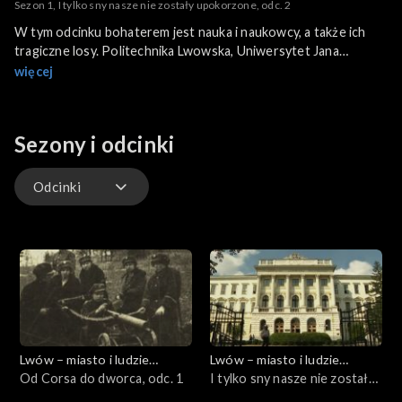
Sezon 1, I tylko sny nasze nie zostały upokorzone, odc. 2
W tym odcinku bohaterem jest nauka i naukowcy, a także ich
tragiczne losy. Politechnika Lwowska, Uniwersytet Jana
Kazimierza, Stefan Banach, kawiarnia Szkocka, Instytut Weigla
więcej
pojawią się w tej części serii. Sekwencją otwierającą jest
opowieść o Politechnice Lwowskiej. Prof. Bohdan Posatskyj z
Wydziału Architektury opowiada o samym gmachu Politechniki,
Sezony i odcinki
który został zaprojektowany przez Juliana Zachariewicza
wybitnego architekta lwowskiego.
Odcinki
Odcinki
Lwów – miasto i ludzie
Lwów – miasto i ludzie
Niepodległej
Od Corsa do dworca, odc. 1
Niepodległej
I tylko sny nasze nie zostały
Rzeczypospolitej
Rzeczypospolitej
upokorzone, odc. 2