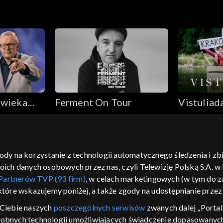
owieka
Ferment On Tour
Vistuliad
gody na korzystanie z technologii automatycznego śledzenia i z
h danych osobowych przez nas, czyli Telewizję Polską S.A. w l
moje zgody
pomoc
kontakt
voucher
dostępno
Partnerów TVP (93 firm)
, w celach marketingowych (w tym do
CJA
 które wskazujemy poniżej, a także zgody na udostępnianie prze
LSKI
Ciebie naszych
poszczególnych serwisów
zwanych dalej „Portal
dobnych technologii umożliwiających świadczenie dopasowanych i
y Zjednoczone ,