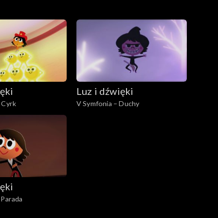
ięki
Luz i dźwięki
 Cyrk
V Symfonia – Duchy
ięki
 Parada