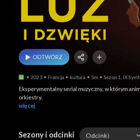
ODTWÓRZ
2023
Francja
kultura
5m
Sezon 1, IX Symf
Eksperymentalny serial muzyczny, w którym anim
orkiestry.
więcej
Sezony i odcinki
Odcinki