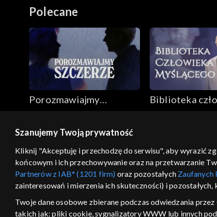
Polecane
Porozmawiajmy
Biblioteka czł
szczerze
myślącego
Szanujemy Twoją prywatność
© 2026 Telewizja Polska S.A. w likwidacji
Kliknij "Akceptuję i przechodzę do serwisu", aby wyrazić z
końcowym i ich przechowywanie oraz na przetwarzanie Twoic
regulamin serwisu
cennik
polityka prywatności
Partnerów z IAB* (1201 firm)
oraz pozostałych
Zaufanych 
GEOLOKALIZA
zainteresowań i mierzenia ich skuteczności) i pozostałych,
ŁĄCZYSZ SIĘ SPOZA PO
Twoje dane osobowe zbierane podczas odwiedzania przez 
takich jak: pliki cookie, sygnalizatory WWW lub innych po
Kraj, z którego się łączysz, to Stan