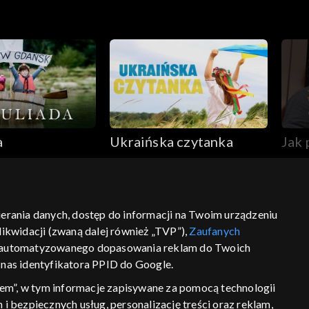
a
Ukraińska czytanka
Jak 
„Ra
bierania danych, dostęp do informacji na Twoim urządzeniu
ikwidacji (zwaną dalej również „TVP”),
Zaufanych
ść
informacje o dostawcy usług
 zautomatyzowanego dopasowania reklam do Twoich
z nas identyfikatora PPID do Google.
em”, w tym informacje zapisywane za pomocą technologii
 bezpiecznych usług, personalizację treści oraz reklam,