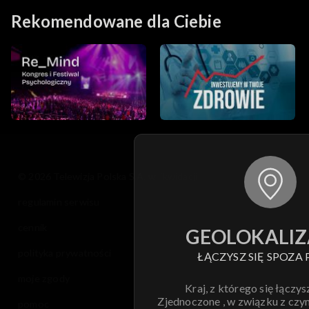
Rekomendowane dla Ciebie
© 2026 Telewizja Polska S.A. w likwidacji
regulamin serwisu
cennik
GEOLOKALIZ
polityka prywatności
ŁĄCZYSZ SIĘ SPOZA 
moje zgody
Kraj, z którego się łączys
Zjednoczone , w związku z czy
pomoc