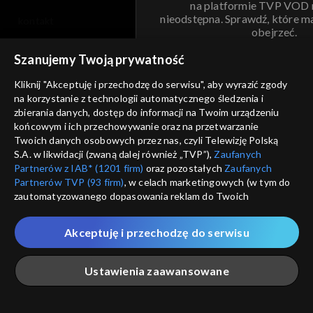
na platformie TVP VOD
nieodstępna. Sprawdź, które m
kontakt
obejrzeć.
voucher
Szanujemy Twoją prywatność
Nie pokazuj pon
dostępność
Kliknij "Akceptuję i przechodzę do serwisu", aby wyrazić zgody
na korzystanie z technologii automatycznego śledzenia i
informacje o dostawcy usług
ANULUJ
SP
zbierania danych, dostęp do informacji na Twoim urządzeniu
końcowym i ich przechowywanie oraz na przetwarzanie
Twoich danych osobowych przez nas, czyli Telewizję Polską
S.A. w likwidacji (zwaną dalej również „TVP”),
Zaufanych
Partnerów z IAB* (1201 firm)
oraz pozostałych
Zaufanych
Partnerów TVP (93 firm)
, w celach marketingowych (w tym do
zautomatyzowanego dopasowania reklam do Twoich
zainteresowań i mierzenia ich skuteczności) i pozostałych,
które wskazujemy poniżej, a także zgody na udostępnianie
Akceptuję i przechodzę do serwisu
przez nas identyfikatora PPID do Google.
Twoje dane osobowe zbierane podczas odwiedzania przez
Ustawienia zaawansowane
Ciebie naszych
poszczególnych serwisów
zwanych dalej
„Portalem”, w tym informacje zapisywane za pomocą
technologii takich jak: pliki cookie, sygnalizatory WWW lub