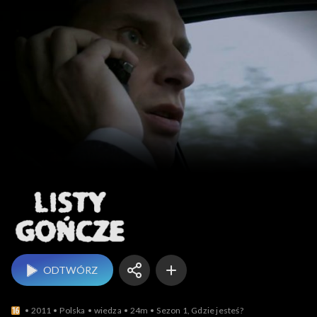
Listy gończe
ODTWÓRZ
2011
Polska
wiedza
24m
Sezon 1, Gdzie jesteś?