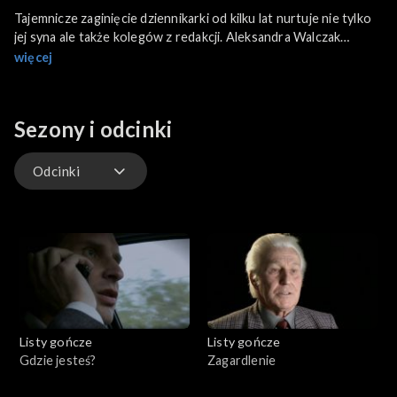
Tajemnicze zaginięcie dziennikarki od kilku lat nurtuje nie tylko
jej syna ale także kolegów z redakcji. Aleksandra Walczak
Poznańska wracała ze Szczyrku samochodem. Była już bardzo
więcej
blisko domu, kiedy po raz ostatni telefonicznie kontaktowała
się z synem. Jednak pani Ola prawdopodobnie do domu nie
dotarła. Do dziś nie wiadomo, co się kryje za jej tajemniczym
Sezony i odcinki
zniknięciem. Zabójstwo? Syn zaginionej twierdzi, że tak – a o
zbrodnię podejrzewa męża pani Aleksandry, a swego ojczyma.
Odcinki
Odcinki
Listy gończe
Listy gończe
Gdzie jesteś?
Zagardlenie